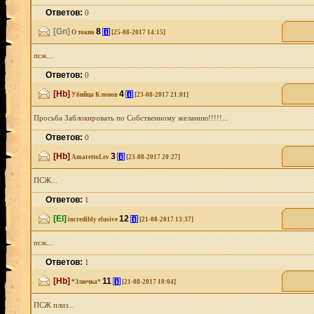
Ответов:
0
[Gn]
8
[i]
О токио
[25-08-2017 14:15]
псж...
Ответов:
0
[Hb]
4
[i]
Убийца Клонов
[23-08-2017 21:01]
Просьба Заблокировать по Собственному желанию!!!!!...
Ответов:
0
[Hb]
3
[i]
AmarettoLev
[23-08-2017 20:27]
ПСЖ...
Ответов:
1
[El]
12
[i]
incredibly elusive
[21-08-2017 13:37]
псж...
Ответов:
1
[Hb]
11
[i]
*Злючка*
[21-08-2017 10:04]
ПСЖ плиз...