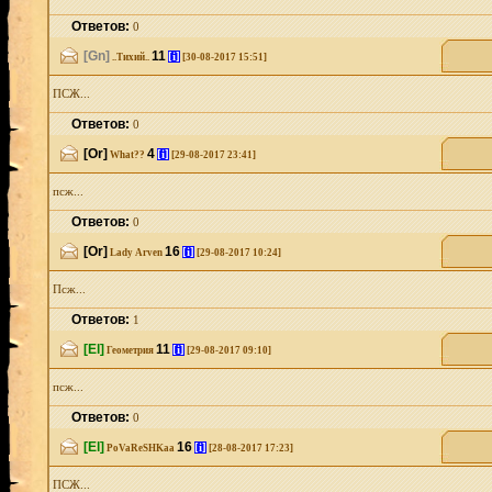
Ответов:
0
[Gn]
11
[i]
..Тихий..
[30-08-2017 15:51]
ПСЖ...
Ответов:
0
[Or]
4
[i]
What??
[29-08-2017 23:41]
псж...
Ответов:
0
[Or]
16
[i]
Lady Arven
[29-08-2017 10:24]
Псж...
Ответов:
1
[El]
11
[i]
Геометрия
[29-08-2017 09:10]
псж...
Ответов:
0
[El]
16
[i]
PoVaReSHKaa
[28-08-2017 17:23]
ПСЖ...