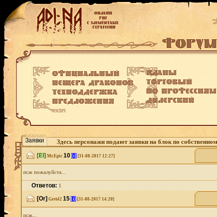
Заявки
Здесь персонажи подают заявки на блок по собственно
[El]
10
[i]
Mr.Epic
[31-08-2017 12:27]
псж пожалуйста...
Ответов:
1
[Or]
15
[i]
Gret42
[31-08-2017 14:20]
псж...