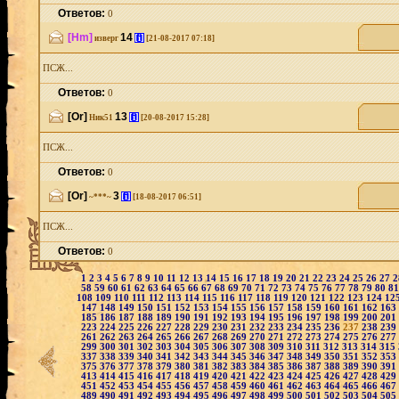
Ответов:
0
[Hm]
14
[i]
изверг
[21-08-2017 07:18]
ПСЖ...
Ответов:
0
[Or]
13
[i]
Ник51
[20-08-2017 15:28]
ПСЖ...
Ответов:
0
[Or]
3
[i]
~***~
[18-08-2017 06:51]
ПСЖ...
Ответов:
0
1
2
3
4
5
6
7
8
9
10
11
12
13
14
15
16
17
18
19
20
21
22
23
24
25
26
27
58
59
60
61
62
63
64
65
66
67
68
69
70
71
72
73
74
75
76
77
78
79
80
8
108
109
110
111
112
113
114
115
116
117
118
119
120
121
122
123
124
12
147
148
149
150
151
152
153
154
155
156
157
158
159
160
161
162
163
185
186
187
188
189
190
191
192
193
194
195
196
197
198
199
200
201
223
224
225
226
227
228
229
230
231
232
233
234
235
236
237
238
239
261
262
263
264
265
266
267
268
269
270
271
272
273
274
275
276
277
299
300
301
302
303
304
305
306
307
308
309
310
311
312
313
314
315
337
338
339
340
341
342
343
344
345
346
347
348
349
350
351
352
353
375
376
377
378
379
380
381
382
383
384
385
386
387
388
389
390
391
413
414
415
416
417
418
419
420
421
422
423
424
425
426
427
428
429
451
452
453
454
455
456
457
458
459
460
461
462
463
464
465
466
467
489
490
491
492
493
494
495
496
497
498
499
500
501
502
503
504
505