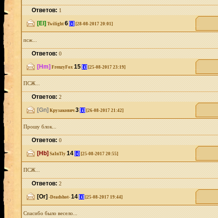
Ответов:
1
[El]
6
[i]
Twilight
[28-08-2017 20:01]
псж...
Ответов:
0
[Hm]
15
[i]
FrenzyFox
[25-08-2017 23:19]
ПСЖ...
Ответов:
2
[Gn]
3
[i]
Крузакович
[26-08-2017 21:42]
Прошу блок...
Ответов:
0
[Hb]
14
[i]
SaInTly
[25-08-2017 20:55]
ПСЖ...
Ответов:
2
[Or]
14
[i]
-Deadshot-
[25-08-2017 19:44]
Спасибо было весело...