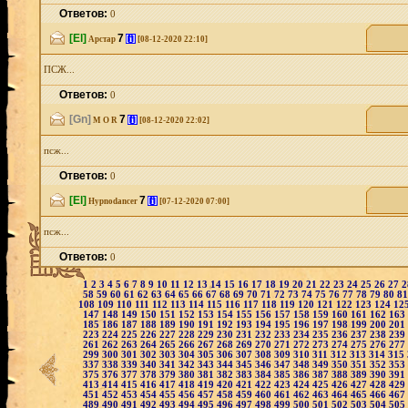
Ответов:
0
[El]
7
[i]
Арстар
[08-12-2020 22:10]
ПСЖ...
Ответов:
0
[Gn]
7
[i]
M O R
[08-12-2020 22:02]
псж...
Ответов:
0
[El]
7
[i]
Hypnodancer
[07-12-2020 07:00]
псж...
Ответов:
0
1
2
3
4
5
6
7
8
9
10
11
12
13
14
15
16
17
18
19
20
21
22
23
24
25
26
27
58
59
60
61
62
63
64
65
66
67
68
69
70
71
72
73
74
75
76
77
78
79
80
8
108
109
110
111
112
113
114
115
116
117
118
119
120
121
122
123
124
12
147
148
149
150
151
152
153
154
155
156
157
158
159
160
161
162
163
185
186
187
188
189
190
191
192
193
194
195
196
197
198
199
200
201
223
224
225
226
227
228
229
230
231
232
233
234
235
236
237
238
239
261
262
263
264
265
266
267
268
269
270
271
272
273
274
275
276
277
299
300
301
302
303
304
305
306
307
308
309
310
311
312
313
314
315
337
338
339
340
341
342
343
344
345
346
347
348
349
350
351
352
353
375
376
377
378
379
380
381
382
383
384
385
386
387
388
389
390
391
413
414
415
416
417
418
419
420
421
422
423
424
425
426
427
428
429
451
452
453
454
455
456
457
458
459
460
461
462
463
464
465
466
467
489
490
491
492
493
494
495
496
497
498
499
500
501
502
503
504
505