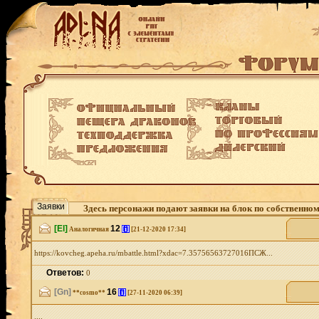
Заявки
Здесь персонажи подают заявки на блок по собственно
[El]
12
[i]
Аналогичная
[21-12-2020 17:34]
https://kovcheg.apeha.ru/mbattle.html?xdac=7.35756563727016ПСЖ...
Ответов:
0
[Gn]
16
[i]
**cosmo**
[27-11-2020 06:39]
....