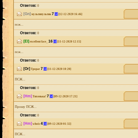
Ответов:
0
[Gn]
7
[i]
мультипультик
[12-12-2020 16:46]
псж...
Ответов:
0
[El]
16
[i]
excellent face_
[11-12-2020 12:15]
псж...
Ответов:
0
[Or]
7
[i]
Трораг
[11-12-2020 10:20]
ПСЖ...
Ответов:
0
[Hm]
7
[i]
Тихонька!
[09-12-2020 17:21]
Прошу ПСЖ...
Ответов:
0
[Hm]
4
[i]
whois
[09-12-2020 01:32]
ПСЖ...