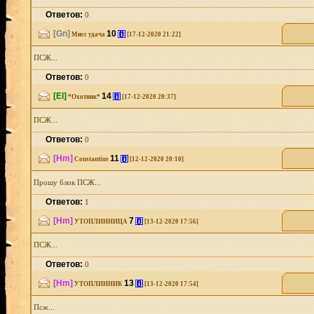
Ответов:
0
[Gn]
10
[i]
Мисс удача
[17-12-2020 21:22]
ПСЖ...
Ответов:
0
[El]
14
[i]
*Охотник*
[17-12-2020 20:37]
ПСЖ...
Ответов:
0
[Hm]
11
[i]
Constantius
[12-12-2020 20:10]
Прошу блок ПСЖ...
Ответов:
1
[Hm]
7
[i]
УТОПЛИННИЦА
[13-12-2020 17:56]
ПСЖ...
Ответов:
0
[Hm]
13
[i]
УТОПЛИННИК
[13-12-2020 17:54]
Псж...