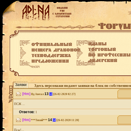
Заявки
Здесь персонажи подают заявки на блок по собственно
[Hm]
13
[i]
Яд Авесал
[26-02-2020 02:27]
ПСЖ ...
Ответов:
1
[Hm]
14
[i]
***Тихий***
[26-02-2020 11:20]
Псж!...