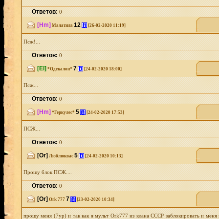
Ответов:
0
[Hm]
12
[i]
Малатила
[26-02-2020 11:19]
Псж!...
Ответов:
0
[El]
7
[i]
*Одекалон*
[24-02-2020 18:00]
Псж...
Ответов:
0
[Hm]
5
[i]
*Геркулес*
[24-02-2020 17:53]
ПСЖ...
Ответов:
0
[Or]
5
[i]
Люблюквас
[24-02-2020 10:13]
Прошу блок ПСЖ....
Ответов:
0
[Or]
7
[i]
Ork 777
[23-02-2020 10:34]
прошу меня (7ур) и так как я мульт Ork777 из клана СССР заблокировать и меня и