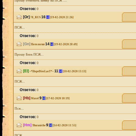
Прошу отменить заявку на ПСЖ ....
Ответов:
0
[Or]
16
[i]
78_RUS
[19-02-2020 21:26]
ПСЖ...
Ответов:
0
[Gn]
14
[i]
Потология
[19-02-2020 20:49]
Прошу Блок ПСЖ...
Ответов:
0
[El]
11
[i]
~*HopeDiesLasT*~
[18-02-2020 13:13]
ПСЖ...
Ответов:
0
[Hb]
9
[i]
Maxel
[17-02-2020 10:19]
Псж...
Ответов:
0
[Hm]
9
[i]
!Buraniche
[14-02-2020 11:55]
ПСЖ...