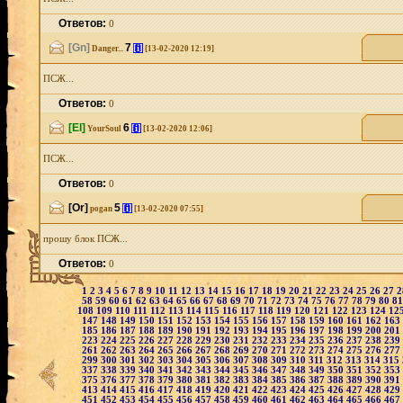
Ответов:
0
[Gn]
7
[i]
Danger...
[13-02-2020 12:19]
ПСЖ...
Ответов:
0
[El]
6
[i]
YourSoul
[13-02-2020 12:06]
ПСЖ...
Ответов:
0
[Or]
5
[i]
pogan
[13-02-2020 07:55]
прошу блок ПСЖ...
Ответов:
0
1
2
3
4
5
6
7
8
9
10
11
12
13
14
15
16
17
18
19
20
21
22
23
24
25
26
27
58
59
60
61
62
63
64
65
66
67
68
69
70
71
72
73
74
75
76
77
78
79
80
8
108
109
110
111
112
113
114
115
116
117
118
119
120
121
122
123
124
12
147
148
149
150
151
152
153
154
155
156
157
158
159
160
161
162
163
185
186
187
188
189
190
191
192
193
194
195
196
197
198
199
200
201
223
224
225
226
227
228
229
230
231
232
233
234
235
236
237
238
239
261
262
263
264
265
266
267
268
269
270
271
272
273
274
275
276
277
299
300
301
302
303
304
305
306
307
308
309
310
311
312
313
314
315
337
338
339
340
341
342
343
344
345
346
347
348
349
350
351
352
353
375
376
377
378
379
380
381
382
383
384
385
386
387
388
389
390
391
413
414
415
416
417
418
419
420
421
422
423
424
425
426
427
428
429
451
452
453
454
455
456
457
458
459
460
461
462
463
464
465
466
467