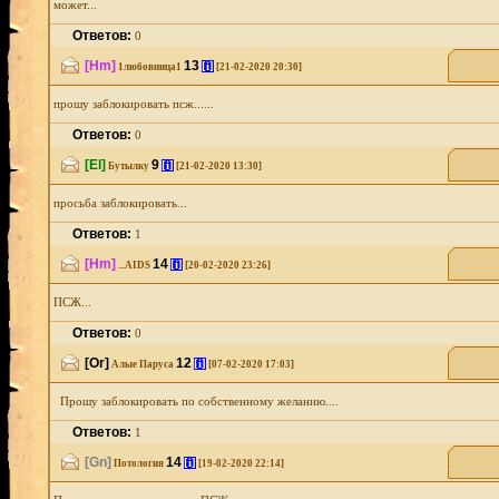
может...
Ответов:
0
[Hm]
13
[i]
1любовница1
[21-02-2020 20:30]
прошу заблокировать псж......
Ответов:
0
[El]
9
[i]
Бутылку
[21-02-2020 13:30]
просьба заблокировать...
Ответов:
1
[Hm]
14
[i]
...AIDS
[20-02-2020 23:26]
ПСЖ...
Ответов:
0
[Or]
12
[i]
Алые Паруса
[07-02-2020 17:03]
Прошу заблокировать по собственному желанию....
Ответов:
1
[Gn]
14
[i]
Потология
[19-02-2020 22:14]