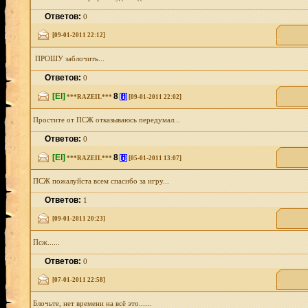
Ответов:
0
[09-01-2011 22:12]
ПРОШУ заблочить...
Ответов:
0
[El]
8
[i]
***RAZEIL***
[09-01-2011 22:02]
Простите от ПСЖ отказываюсь передумал...
Ответов:
0
[El]
8
[i]
***RAZEIL***
[05-01-2011 13:07]
ПСЖ пожалуйста всем спасибо за игру...
Ответов:
1
[09-01-2011 20:23]
Псж......
Ответов:
0
[07-01-2011 22:58]
Блочьте, нет времени на всё это......