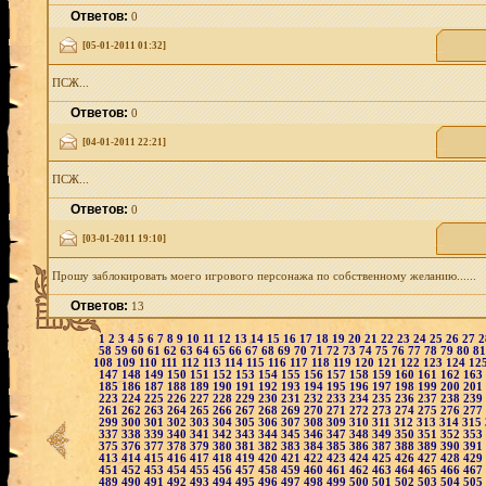
Ответов:
0
[05-01-2011 01:32]
ПСЖ...
Ответов:
0
[04-01-2011 22:21]
ПСЖ...
Ответов:
0
[03-01-2011 19:10]
Прошу заблокировать моего игрового персонажа по собственному желанию......
Ответов:
13
1
2
3
4
5
6
7
8
9
10
11
12
13
14
15
16
17
18
19
20
21
22
23
24
25
26
27
58
59
60
61
62
63
64
65
66
67
68
69
70
71
72
73
74
75
76
77
78
79
80
8
108
109
110
111
112
113
114
115
116
117
118
119
120
121
122
123
124
12
147
148
149
150
151
152
153
154
155
156
157
158
159
160
161
162
163
185
186
187
188
189
190
191
192
193
194
195
196
197
198
199
200
201
223
224
225
226
227
228
229
230
231
232
233
234
235
236
237
238
239
261
262
263
264
265
266
267
268
269
270
271
272
273
274
275
276
277
299
300
301
302
303
304
305
306
307
308
309
310
311
312
313
314
315
337
338
339
340
341
342
343
344
345
346
347
348
349
350
351
352
353
375
376
377
378
379
380
381
382
383
384
385
386
387
388
389
390
391
413
414
415
416
417
418
419
420
421
422
423
424
425
426
427
428
429
451
452
453
454
455
456
457
458
459
460
461
462
463
464
465
466
467
489
490
491
492
493
494
495
496
497
498
499
500
501
502
503
504
505