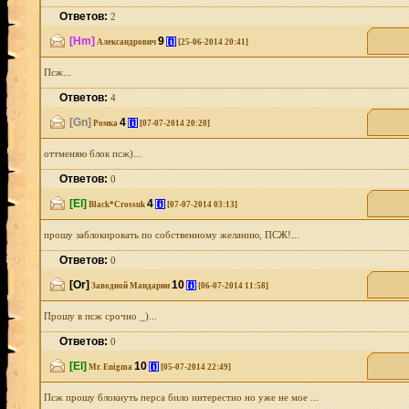
Ответов:
2
[Hm]
9
[i]
Александрович
[25-06-2014 20:41]
Псж...
Ответов:
4
[Gn]
4
[i]
Ромка
[07-07-2014 20:20]
оттменяю блок псж)...
Ответов:
0
[El]
4
[i]
Black*Crossuk
[07-07-2014 03:13]
прошу заблокировать по собственному желанию, ПСЖ!...
Ответов:
0
[Or]
10
[i]
Заводной Мандарин
[06-07-2014 11:58]
Прошу в псж срочно _)...
Ответов:
0
[El]
10
[i]
Mr. Enigma
[05-07-2014 22:49]
Псж прошу блокнуть перса било интерестно но уже не мое ...