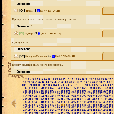
Ответов:
0
[Or]
3
[i]
-НЯНЯ-
[05-07-2014 20:21]
Прошу псж, так ка началь играть новым персонажем....
Ответов:
0
[El]
3
[i]
~Цезарь~
[05-07-2014 15:35]
прошу в псж......
Ответов:
0
[Or]
10
[i]
Заводной Мандарин
[04-07-2014 16:31]
Прошу заблокировать моего персонажа...
Ответов:
0
1
2
3
4
5
6
7
8
9
10
11
12
13
14
15
16
17
18
19
20
21
22
23
24
25
26
27
58
59
60
61
62
63
64
65
66
67
68
69
70
71
72
73
74
75
76
77
78
79
80
8
108
109
110
111
112
113
114
115
116
117
118
119
120
121
122
123
124
12
147
148
149
150
151
152
153
154
155
156
157
158
159
160
161
162
163
185
186
187
188
189
190
191
192
193
194
195
196
197
198
199
200
201
223
224
225
226
227
228
229
230
231
232
233
234
235
236
237
238
239
261
262
263
264
265
266
267
268
269
270
271
272
273
274
275
276
277
299
300
301
302
303
304
305
306
307
308
309
310
311
312
313
314
315
337
338
339
340
341
342
343
344
345
346
347
348
349
350
351
352
353
375
376
377
378
379
380
381
382
383
384
385
386
387
388
389
390
391
413
414
415
416
417
418
419
420
421
422
423
424
425
426
427
428
429
451
452
453
454
455
456
457
458
459
460
461
462
463
464
465
466
467
489
490
491
492
493
494
495
496
497
498
499
500
501
502
503
504
505