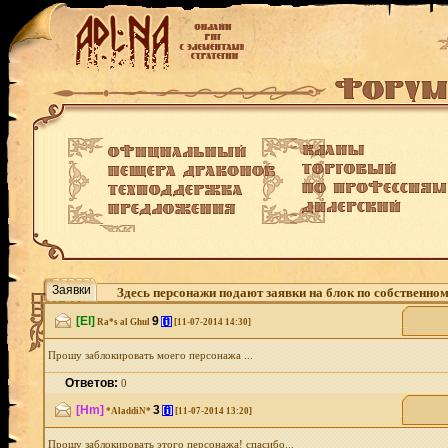
Заявки
Здесь персонажи подают заявки на блок по собственно
[El]
9
[i]
Ra*s al Ghul
[11-07-2014 14:30]
Прошу заблокировать моего персонажа ...
Ответов:
0
[Hm]
3
[i]
*AladdiN*
[11-07-2014 13:20]
Прошу заблокировать этого персонажа! спасибо...