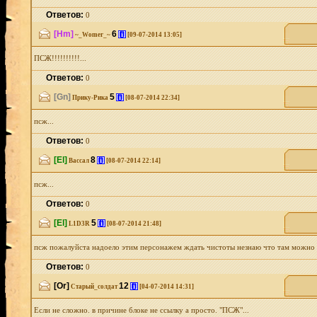
Ответов:
0
[Hm]
6
[i]
~_Womer_~
[09-07-2014 13:05]
ПСЖ!!!!!!!!!!...
Ответов:
0
[Gn]
5
[i]
Прику-Рика
[08-07-2014 22:34]
псж...
Ответов:
0
[El]
8
[i]
Вассал
[08-07-2014 22:14]
псж...
Ответов:
0
[El]
5
[i]
L1D3R
[08-07-2014 21:48]
псж пожалуйста надоело этим персонажем ждать чистоты незнаю что там можно иск
Ответов:
0
[Or]
12
[i]
Старый_солдат
[04-07-2014 14:31]
Если не сложно. в причине блоке не ссылку а просто. "ПСЖ"...