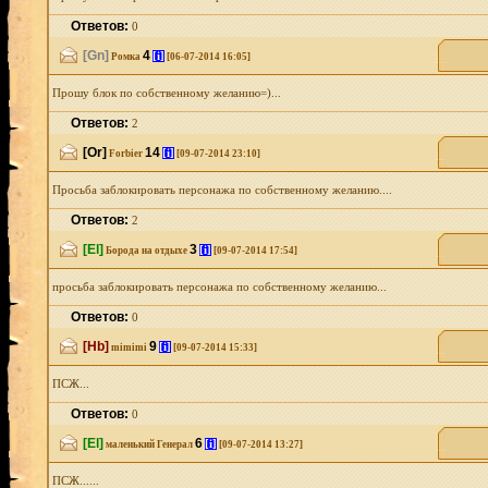
Ответов:
0
[Gn]
4
[i]
Ромка
[06-07-2014 16:05]
Прошу блок по собственному желанию=)...
Ответов:
2
[Or]
14
[i]
Forbier
[09-07-2014 23:10]
Просьба заблокировать персонажа по собственному желанию....
Ответов:
2
[El]
3
[i]
Борода на отдыхе
[09-07-2014 17:54]
просьба заблокировать персонажа по собственному желанию...
Ответов:
0
[Hb]
9
[i]
mimimi
[09-07-2014 15:33]
ПСЖ...
Ответов:
0
[El]
6
[i]
маленький Генерал
[09-07-2014 13:27]
ПСЖ......