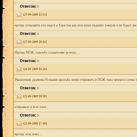
Ответов:
0
[27-09-2009 15:35]
прошу отправить ето перса в блок так как моя жена недавно умерла и не будет им 
Ответов:
4
[27-09-2009 20:41]
Прошу ПСЖ, спасибо создателям за игру....
Ответов:
0
[26-09-2009 05:26]
Уважаемые драконы большая просьба меня отправить в ПСЖ чара запорол сотки по
Ответов:
0
[25-09-2009 18:30]
отправьте в псж плиз...
Ответов:
0
[25-09-2009 17:40]
прошу псж плиз...