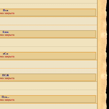
Псж
ема закрыта
блок
ема закрыта
пСж
ема закрыта
ПСЖ
ема закрыта
Псж...
ема закрыта