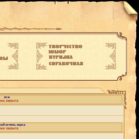
псж
ема закрыта
заблочить перса
ема закрыта