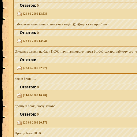
Ответов:
0
[24-09-2009 13:53]
Заблочьте меня меня ковш сума сведёт:)))))(шутка не про блок)...
Ответов:
0
[23-09-2009 13:54]
Отменяю заявку на блок ПСЖ, начинал нового перса bit 6e3 caxapa, заблочу его, ес
Ответов:
1
[23-09-2009 02:27]
псж в блок......
Ответов:
0
[21-09-2009 10:28]
прошу в блок , хочу заново!......
Ответов:
0
[20-09-2009 20:57]
Прошу блок ПСЖ...