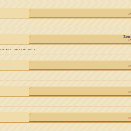
Т
Если
Т
ли этого перса оставите...
Т
Т
Т