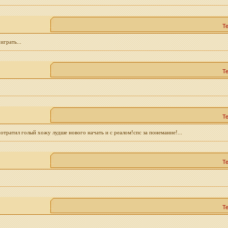
Т
играть...
Т
Т
тратил голый хожу лудше нового начать и с реалом!спс за понемание!...
Т
Т