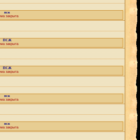
псж
ема закрыта
ПСЖ
ема закрыта
ПСЖ
ема закрыта
псж
ема закрыта
псж
ема закрыта