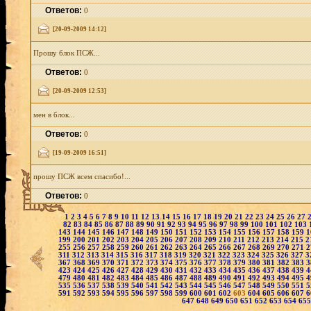
Ответов:
0
[20-09-2009 14:12]
Прошу блок ПСЖ...
Ответов:
0
[20-09-2009 12:53]
мен в блок...
Ответов:
0
[19-09-2009 16:51]
прошу ПСЖ всем спасибо!...
Ответов:
0
1
2
3
4
5
6
7
8
9
10
11
12
13
14
15
16
17
18
19
20
21
22
23
24
25
26
27
82
83
84
85
86
87
88
89
90
91
92
93
94
95
96
97
98
99
100
101
102
103
143
144
145
146
147
148
149
150
151
152
153
154
155
156
157
158
159
1
199
200
201
202
203
204
205
206
207
208
209
210
211
212
213
214
215
2
255
256
257
258
259
260
261
262
263
264
265
266
267
268
269
270
271
2
311
312
313
314
315
316
317
318
319
320
321
322
323
324
325
326
327
3
367
368
369
370
371
372
373
374
375
376
377
378
379
380
381
382
383
3
423
424
425
426
427
428
429
430
431
432
433
434
435
436
437
438
439
4
479
480
481
482
483
484
485
486
487
488
489
490
491
492
493
494
495
4
535
536
537
538
539
540
541
542
543
544
545
546
547
548
549
550
551
5
591
592
593
594
595
596
597
598
599
600
601
602
603
604
605
606
607
6
647
648
649
650
651
652
653
654
65