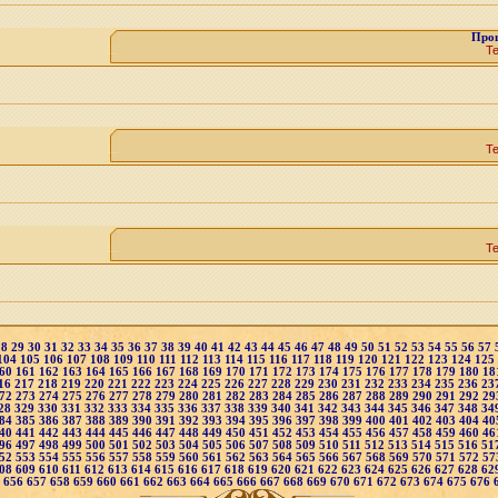
Про
Т
Т
Т
28
29
30
31
32
33
34
35
36
37
38
39
40
41
42
43
44
45
46
47
48
49
50
51
52
53
54
55
56
57
104
105
106
107
108
109
110
111
112
113
114
115
116
117
118
119
120
121
122
123
124
125
60
161
162
163
164
165
166
167
168
169
170
171
172
173
174
175
176
177
178
179
180
18
16
217
218
219
220
221
222
223
224
225
226
227
228
229
230
231
232
233
234
235
236
23
72
273
274
275
276
277
278
279
280
281
282
283
284
285
286
287
288
289
290
291
292
29
28
329
330
331
332
333
334
335
336
337
338
339
340
341
342
343
344
345
346
347
348
34
84
385
386
387
388
389
390
391
392
393
394
395
396
397
398
399
400
401
402
403
404
40
40
441
442
443
444
445
446
447
448
449
450
451
452
453
454
455
456
457
458
459
460
46
96
497
498
499
500
501
502
503
504
505
506
507
508
509
510
511
512
513
514
515
516
51
52
553
554
555
556
557
558
559
560
561
562
563
564
565
566
567
568
569
570
571
572
57
08
609
610
611
612
613
614
615
616
617
618
619
620
621
622
623
624
625
626
627
628
62
5
656
657
658
659
660
661
662
663
664
665
666
667
668
669
670
671
672
673
674
675
676