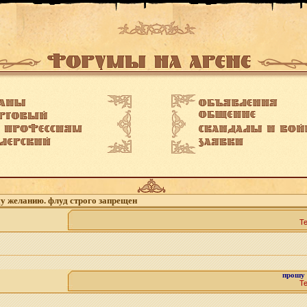
му желанию. флуд строго запрещен
Т
прошу 
Т