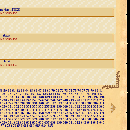
шу блок ПСЖ
ема закрыта
блок
ема закрыта
ПСЖ
ема закрыта
58
59
60
61
62
63
64
65
66
67
68
69
70
71
72
73
74
75
76
77
78
79
80
81
126
127
128
129
130
131
132
133
134
135
136
137
138
139
140
141
142
1
182
183
184
185
186
187
188
189
190
191
192
193
194
195
196
197
198
7
238
239
240
241
242
243
244
245
246
247
248
249
250
251
252
253
254
3
294
295
296
297
298
299
300
301
302
303
304
305
306
307
308
309
310
9
350
351
352
353
354
355
356
357
358
359
360
361
362
363
364
365
366
5
406
407
408
409
410
411
412
413
414
415
416
417
418
419
420
421
422
1
462
463
464
465
466
467
468
469
470
471
472
473
474
475
476
477
478
7
518
519
520
521
522
523
524
525
526
527
528
529
530
531
532
533
534
3
574
575
576
577
578
579
580
581
582
583
584
585
586
587
588
589
590
9
630
631
632
633
634
635
636
637
638
639
640
641
642
643
644
645
646
677
678
679
680
681
682
683
684
685