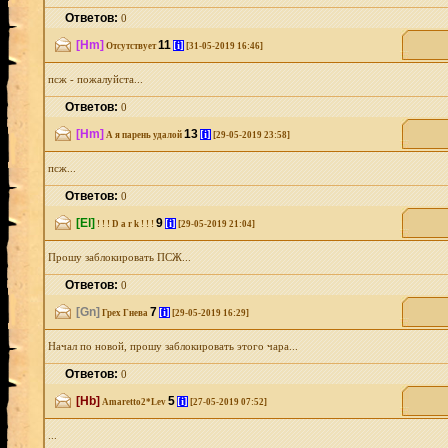
Ответов:
0
[Hm]
11
[i]
Отсутствует
[31-05-2019 16:46]
псж - пожалуйста...
Ответов:
0
[Hm]
13
[i]
А я парень удалой
[29-05-2019 23:58]
псж...
Ответов:
0
[El]
9
[i]
! ! ! D a r k ! ! !
[29-05-2019 21:04]
Прошу заблокировать ПСЖ...
Ответов:
0
[Gn]
7
[i]
Грех Гнева
[29-05-2019 16:29]
Начал по новой, прошу заблокировать этого чара...
Ответов:
0
[Hb]
5
[i]
Amaretto2*Lev
[27-05-2019 07:52]
...