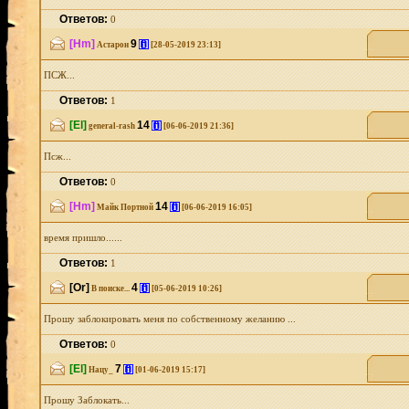
Ответов:
0
[Hm]
9
[i]
Астарон
[28-05-2019 23:13]
ПСЖ...
Ответов:
1
[El]
14
[i]
general-rash
[06-06-2019 21:36]
Псж...
Ответов:
0
[Hm]
14
[i]
Майк Портной
[06-06-2019 16:05]
время пришло......
Ответов:
1
[Or]
4
[i]
В поиске...
[05-06-2019 10:26]
Прошу заблокировать меня по собственному желанию ...
Ответов:
0
[El]
7
[i]
Нацу_
[01-06-2019 15:17]
Прошу Заблокать...