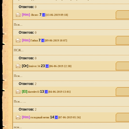
Ответов:
0
[Hm]
7
[i]
-Велес-
[13-06-2019 09:18]
Псж...
Ответов:
0
[Hm]
7
[i]
Гибил
[09-06-2019 10:07]
ПСЖ...
Ответов:
0
[Or]
23
[i]
lenivec 34
[06-06-2019 22:38]
Псж...
Ответов:
2
[El]
13
[i]
daredev1l
[04-06-2019 13:01]
Псж... ...
Ответов:
2
[Hm]
14
[i]
голодный метис
[07-06-2019 05:56]
псж...