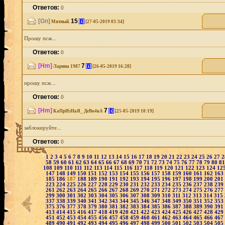
Ответов:
0
[Gn]
15
[i]
Мятный.
[27-05-2019 03:34]
Прошу псж...
Ответов:
0
[Hm]
7
[i]
Ларина 1987
[26-05-2019 16:28]
прошу псж...
Ответов:
0
[Hm]
7
[i]
КаПрИзНаЯ_ ДеВо4кА
[25-05-2019 10:19]
заблокируйте...
Ответов:
0
1
2
3
4
5
6
7
8
9
10
11
12
13
14
15
16
17
18
19
20
21
22
23
24
25
26
27
58
59
60
61
62
63
64
65
66
67
68
69
70
71
72
73
74
75
76
77
78
79
80
8
108
109
110
111
112
113
114
115
116
117
118
119
120
121
122
123
124
12
147
148
149
150
151
152
153
154
155
156
157
158
159
160
161
162
163
185
186
187
188
189
190
191
192
193
194
195
196
197
198
199
200
201
223
224
225
226
227
228
229
230
231
232
233
234
235
236
237
238
239
261
262
263
264
265
266
267
268
269
270
271
272
273
274
275
276
277
299
300
301
302
303
304
305
306
307
308
309
310
311
312
313
314
315
337
338
339
340
341
342
343
344
345
346
347
348
349
350
351
352
353
375
376
377
378
379
380
381
382
383
384
385
386
387
388
389
390
391
413
414
415
416
417
418
419
420
421
422
423
424
425
426
427
428
429
451
452
453
454
455
456
457
458
459
460
461
462
463
464
465
466
467
489
490
491
492
493
494
495
496
497
498
499
500
501
502
503
504
505