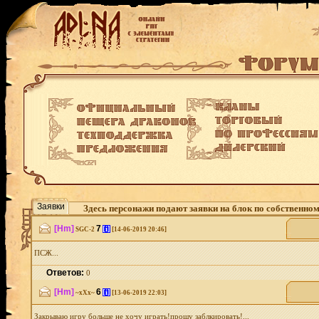
Заявки
Здесь персонажи подают заявки на блок по собственно
[Hm]
7
[i]
SGC-2
[14-06-2019 20:46]
ПСЖ...
Ответов:
0
[Hm]
6
[i]
~хХх~
[13-06-2019 22:03]
Закрываю игру больше не хочу играть!прошу заблкировать!...