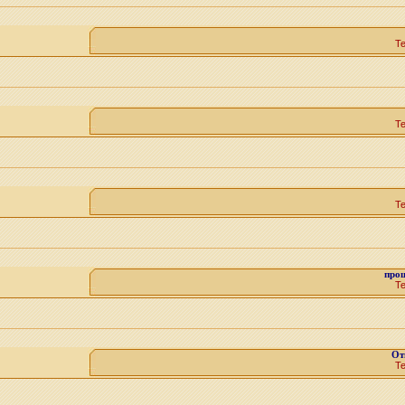
Т
Т
Т
про
Т
От
Т