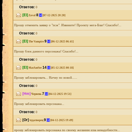
Ответов:
0
[El]
8
[i]
Zaval
[07-12-2025 20:20]
Прошу отменить заявку о "псж". Извините! Проекту мега-Благ! Спасибо!...
Ответов:
0
[El]
9
[i]
The Vampire
[06-12-2025 06:41]
Прошу блок данного персонажа! Спасибо!...
Ответов:
0
[El]
14
[i]
MatAntSer
[05-12-2025 00:18]
Прошу заблокировать... Начну по новой......
Ответов:
0
[Hm]
7
[i]
Червень
[04-12-2025 19:51]
Прошу заблокировать персонажа...
Ответов:
0
[Or]
9
[i]
чудатворец
[04-12-2025 19:49]
прошу заблокировать персонажа по своему желанию изза ненадобности...