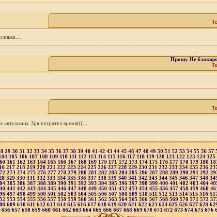
Т
онажа....
Прошу Не блокиров
Т
Т
 актуальны. Зря потратил время(((...
28
29
30
31
32
33
34
35
36
37
38
39
40
41
42
43
44
45
46
47
48
49
50
51
52
53
54
55
56
57
104
105
106
107
108
109
110
111
112
113
114
115
116
117
118
119
120
121
122
123
124
125
60
161
162
163
164
165
166
167
168
169
170
171
172
173
174
175
176
177
178
179
180
18
16
217
218
219
220
221
222
223
224
225
226
227
228
229
230
231
232
233
234
235
236
23
72
273
274
275
276
277
278
279
280
281
282
283
284
285
286
287
288
289
290
291
292
29
28
329
330
331
332
333
334
335
336
337
338
339
340
341
342
343
344
345
346
347
348
34
84
385
386
387
388
389
390
391
392
393
394
395
396
397
398
399
400
401
402
403
404
40
40
441
442
443
444
445
446
447
448
449
450
451
452
453
454
455
456
457
458
459
460
46
96
497
498
499
500
501
502
503
504
505
506
507
508
509
510
511
512
513
514
515
516
51
52
553
554
555
556
557
558
559
560
561
562
563
564
565
566
567
568
569
570
571
572
57
08
609
610
611
612
613
614
615
616
617
618
619
620
621
622
623
624
625
626
627
628
62
5
656
657
658
659
660
661
662
663
664
665
666
667
668
669
670
671
672
673
674
675
676