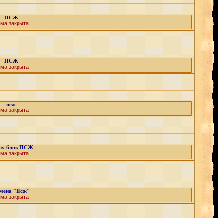
ПСЖ
ема закрыта
ПСЖ
ема закрыта
псж
ема закрыта
шу блок ПСЖ
ема закрыта
мена "Псж"
ема закрыта