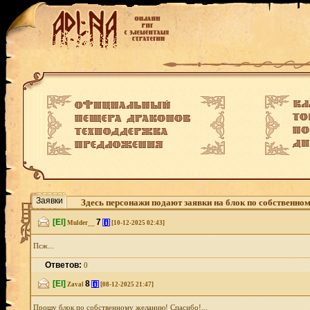
Заявки
Здесь персонажи подают заявки на блок по собственно
[El]
7
[i]
Mulder__
[10-12-2025 02:43]
Псж...
Ответов:
0
[El]
8
[i]
Zaval
[08-12-2025 21:47]
Прошу блок по собственному желанию! Спасибо!...