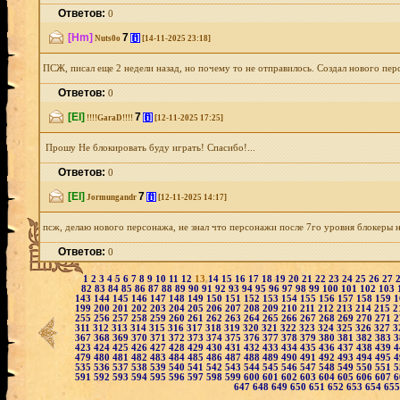
Ответов:
0
[Hm]
7
[i]
Nuts0o
[14-11-2025 23:18]
ПСЖ, писал еще 2 недели назад, но почему то не отправилось. Создал нового перс
Ответов:
0
[El]
7
[i]
!!!!GaraD!!!!
[12-11-2025 17:25]
Прошу Не блокировать буду играть! Спасибо!...
Ответов:
0
[El]
7
[i]
Jormungandr
[12-11-2025 14:17]
псж, делаю нового персонажа, не знал что персонажи после 7го уровня блокеры не
Ответов:
0
1
2
3
4
5
6
7
8
9
10
11
12
13
14
15
16
17
18
19
20
21
22
23
24
25
26
27
82
83
84
85
86
87
88
89
90
91
92
93
94
95
96
97
98
99
100
101
102
103
143
144
145
146
147
148
149
150
151
152
153
154
155
156
157
158
159
1
199
200
201
202
203
204
205
206
207
208
209
210
211
212
213
214
215
2
255
256
257
258
259
260
261
262
263
264
265
266
267
268
269
270
271
2
311
312
313
314
315
316
317
318
319
320
321
322
323
324
325
326
327
3
367
368
369
370
371
372
373
374
375
376
377
378
379
380
381
382
383
3
423
424
425
426
427
428
429
430
431
432
433
434
435
436
437
438
439
4
479
480
481
482
483
484
485
486
487
488
489
490
491
492
493
494
495
4
535
536
537
538
539
540
541
542
543
544
545
546
547
548
549
550
551
5
591
592
593
594
595
596
597
598
599
600
601
602
603
604
605
606
607
6
647
648
649
650
651
652
653
654
65