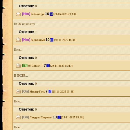
Ответов:
0
[Hm]
16
[i]
ГоблинОди
[24-06-2025 23:13]
ПСЖ пожалста...
Ответов:
1
[Hm]
10
[i]
Запыханый
[30-11-2025 16:31]
Псж...
Ответов:
0
[El]
7
[i]
!!!!GaraD!!!!
[29-11-2025 05:13]
В ПСЖ!...
Ответов:
0
[Gn]
7
[i]
Мистер Гусь
[25-11-2025 05:48]
Псж...
Ответов:
0
[Gn]
13
[i]
Ландрас Петрович
[25-11-2025 05:48]
Псж...