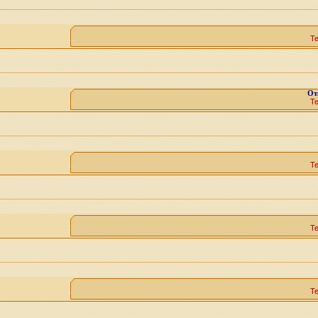
Т
От
Т
Т
Т
Т