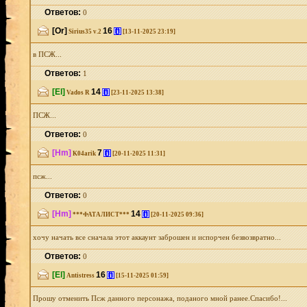
Ответов:
0
[Or]
16
[i]
Sirius35 v.2
[13-11-2025 23:19]
в ПСЖ...
Ответов:
1
[El]
14
[i]
Vados R
[23-11-2025 13:38]
ПСЖ...
Ответов:
0
[Hm]
7
[i]
K04arik
[20-11-2025 11:31]
псж...
Ответов:
0
[Hm]
14
[i]
***ФАТАЛИСТ***
[20-11-2025 09:36]
хочу начать все сначала этот аккаунт заброшен и испорчен безвозвратно...
Ответов:
0
[El]
16
[i]
Antistress
[15-11-2025 01:59]
Прошу отменить Псж данного персонажа, поданого мной ранее.Спасибо!...