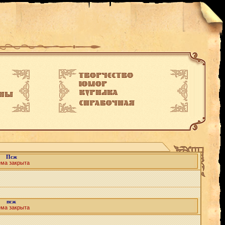
Псж
ема закрыта
псж
ема закрыта