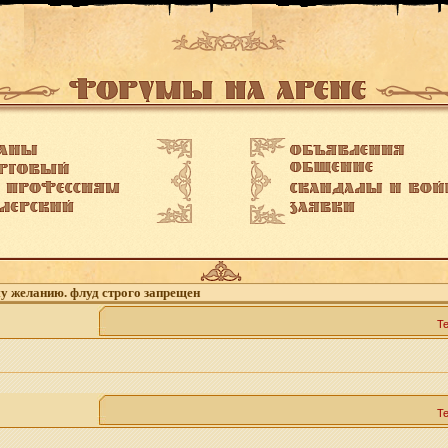
му желанию. флуд строго запрещен
Т
Т