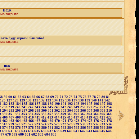
ПСЖ
ема закрыта
ать буду играть! Спасибо!
ема закрыта
псж
ема закрыта
58
59
60
61
62
63
64
65
66
67
68
69
70
71
72
73
74
75
76
77
78
79
80
81
126
127
128
129
130
131
132
133
134
135
136
137
138
139
140
141
142
1
182
183
184
185
186
187
188
189
190
191
192
193
194
195
196
197
198
7
238
239
240
241
242
243
244
245
246
247
248
249
250
251
252
253
254
3
294
295
296
297
298
299
300
301
302
303
304
305
306
307
308
309
310
9
350
351
352
353
354
355
356
357
358
359
360
361
362
363
364
365
366
5
406
407
408
409
410
411
412
413
414
415
416
417
418
419
420
421
422
1
462
463
464
465
466
467
468
469
470
471
472
473
474
475
476
477
478
7
518
519
520
521
522
523
524
525
526
527
528
529
530
531
532
533
534
3
574
575
576
577
578
579
580
581
582
583
584
585
586
587
588
589
590
9
630
631
632
633
634
635
636
637
638
639
640
641
642
643
644
645
646
677
678
679
680
681
682
683
684
685