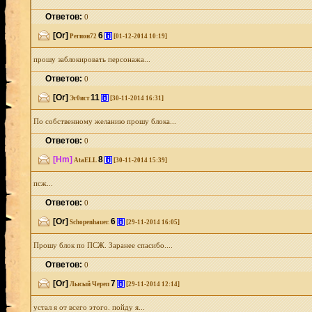
Ответов:
0
[Or]
6
[i]
Регион72
[01-12-2014 10:19]
прошу заблокировать персонажа...
Ответов:
0
[Or]
11
[i]
Эг0ист
[30-11-2014 16:31]
По собственному желанию прошу блока...
Ответов:
0
[Hm]
8
[i]
AtaELL
[30-11-2014 15:39]
псж...
Ответов:
0
[Or]
6
[i]
Schopenhauer.
[29-11-2014 16:05]
Прошу блок по ПСЖ. Заранее спасибо....
Ответов:
0
[Or]
7
[i]
Лысый Череп
[29-11-2014 12:14]
устал я от всего этого. пойду я...