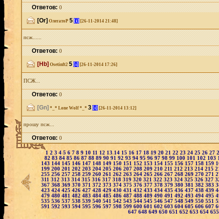
Ответов:
0
[Or]
5
[i]
ОлегатоР
[26-11-2014 21:48]
псж......
Ответов:
0
[Hb]
5
[i]
Osetinft2
[26-11-2014 17:26]
ПСЖ...
Ответов:
0
[Gn]
3
[i]
*_* Lone Wolf *_*
[26-11-2014 13:12]
прошу псж...
Ответов:
0
1
2
3
4
5
6
7
8
9
10
11
12
13
14
15
16
17
18
19
20
21
22
23
24
25
26
27
82
83
84
85
86
87
88
89
90
91
92
93
94
95
96
97
98
99
100
101
102
103
143
144
145
146
147
148
149
150
151
152
153
154
155
156
157
158
159
1
199
200
201
202
203
204
205
206
207
208
209
210
211
212
213
214
215
2
255
256
257
258
259
260
261
262
263
264
265
266
267
268
269
270
271
2
311
312
313
314
315
316
317
318
319
320
321
322
323
324
325
326
327
3
367
368
369
370
371
372
373
374
375
376
377
378
379
380
381
382
383
3
423
424
425
426
427
428
429
430
431
432
433
434
435
436
437
438
439
4
479
480
481
482
483
484
485
486
487
488
489
490
491
492
493
494
495
4
535
536
537
538
539
540
541
542
543
544
545
546
547
548
549
550
551
5
591
592
593
594
595
596
597
598
599
600
601
602
603
604
605
606
607
6
647
648
649
650
651
652
653
654
65