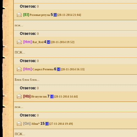
Ответов:
0
[El]
5
[i]
Розовые ретузы
[28-11-2014 21:04]
псж...
Ответов:
0
[Hm]
4
[i]
Rat_Red
[28-11-2014 19:52]
ПСЖ...
Ответов:
0
[Hm]
6
[i]
Сакрол Регневы
[28-11-2014 16:13]
Блок блок блок...
Ответов:
0
[Hb]
7
[i]
Не шути так
[28-11-2014 14:44]
псж...
Ответов:
0
[Gn]
15
[i]
Afina*
[27-11-2014 19:49]
ПСЖ...