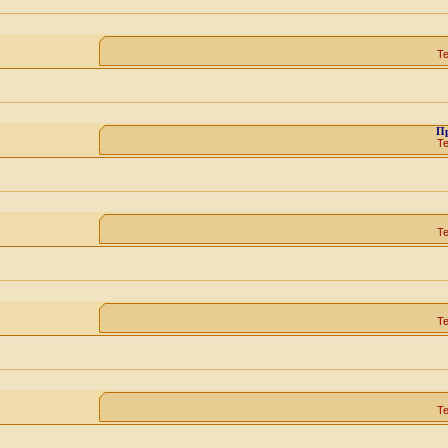
Т
П
Т
Т
Т
Т