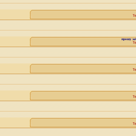
Т
прошу з
Т
Т
Т
Т