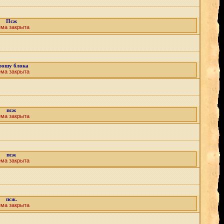
Псж
ема закрыта
рошу блока
ема закрыта
псж
ема закрыта
псж
ема закрыта
псж.
ема закрыта