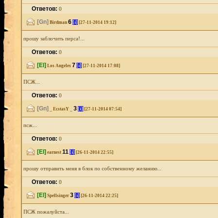
Ответов:
0
[Gn]
6
[i]
Birdman
[27-11-2014 19:12]
прошу заблочить перса!...
Ответов:
0
[El]
7
[i]
Los Angeles
[27-11-2014 17:08]
ПСЖ...
Ответов:
0
[Gn]
3
[i]
_ EcstasY _
[27-11-2014 07:54]
псж...
Ответов:
0
[El]
11
[i]
earnest
[26-11-2014 22:55]
прошу отправить меня в блок по собственному желанию...
Ответов:
0
[El]
3
[i]
Spellsinger
[26-11-2014 22:25]
ПСЖ пожалуйста...