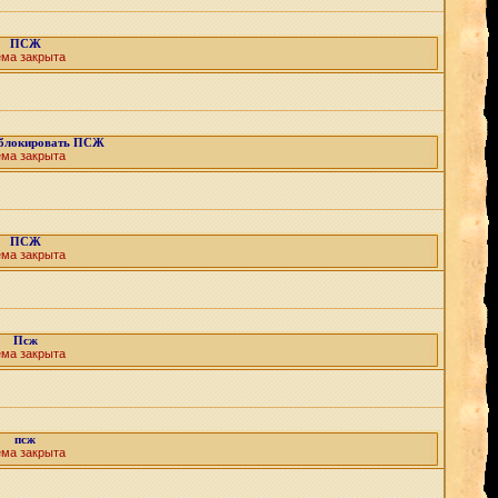
ПСЖ
ема закрыта
аблокировать ПСЖ
ема закрыта
ПСЖ
ема закрыта
Псж
ема закрыта
псж
ема закрыта