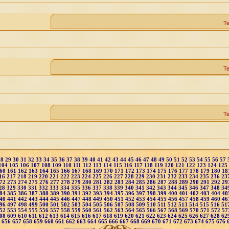
Т
Т
Т
28
29
30
31
32
33
34
35
36
37
38
39
40
41
42
43
44
45
46
47
48
49
50
51
52
53
54
55
56
57
104
105
106
107
108
109
110
111
112
113
114
115
116
117
118
119
120
121
122
123
124
125
60
161
162
163
164
165
166
167
168
169
170
171
172
173
174
175
176
177
178
179
180
18
16
217
218
219
220
221
222
223
224
225
226
227
228
229
230
231
232
233
234
235
236
23
72
273
274
275
276
277
278
279
280
281
282
283
284
285
286
287
288
289
290
291
292
29
28
329
330
331
332
333
334
335
336
337
338
339
340
341
342
343
344
345
346
347
348
34
84
385
386
387
388
389
390
391
392
393
394
395
396
397
398
399
400
401
402
403
404
40
40
441
442
443
444
445
446
447
448
449
450
451
452
453
454
455
456
457
458
459
460
46
96
497
498
499
500
501
502
503
504
505
506
507
508
509
510
511
512
513
514
515
516
51
52
553
554
555
556
557
558
559
560
561
562
563
564
565
566
567
568
569
570
571
572
57
08
609
610
611
612
613
614
615
616
617
618
619
620
621
622
623
624
625
626
627
628
62
5
656
657
658
659
660
661
662
663
664
665
666
667
668
669
670
671
672
673
674
675
676