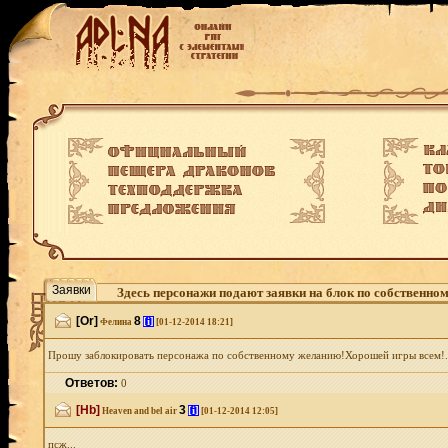
Заявки
Здесь персонажи подают заявки на блок по собственно
[Or]
8
[i]
Фелина
[01-12-2014 18:21]
Прошу заблокировать персонажа по собственному желанию!Хорошей игры всем!.
Ответов:
0
[Hb]
3
[i]
Heaven and bel air
[01-12-2014 12:05]
псж...