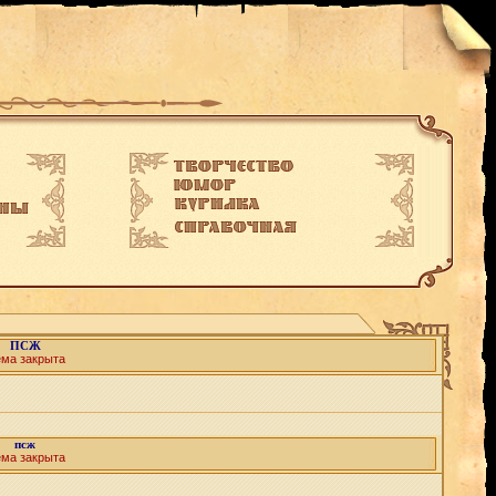
ПСЖ
ема закрыта
псж
ема закрыта