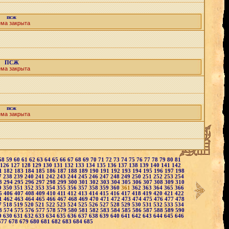
псж
ема закрыта
ПСЖ
ема закрыта
псж
ема закрыта
58
59
60
61
62
63
64
65
66
67
68
69
70
71
72
73
74
75
76
77
78
79
80
81
126
127
128
129
130
131
132
133
134
135
136
137
138
139
140
141
142
1
182
183
184
185
186
187
188
189
190
191
192
193
194
195
196
197
198
7
238
239
240
241
242
243
244
245
246
247
248
249
250
251
252
253
254
3
294
295
296
297
298
299
300
301
302
303
304
305
306
307
308
309
310
9
350
351
352
353
354
355
356
357
358
359
360
361
362
363
364
365
366
5
406
407
408
409
410
411
412
413
414
415
416
417
418
419
420
421
422
1
462
463
464
465
466
467
468
469
470
471
472
473
474
475
476
477
478
7
518
519
520
521
522
523
524
525
526
527
528
529
530
531
532
533
534
3
574
575
576
577
578
579
580
581
582
583
584
585
586
587
588
589
590
9
630
631
632
633
634
635
636
637
638
639
640
641
642
643
644
645
646
677
678
679
680
681
682
683
684
685