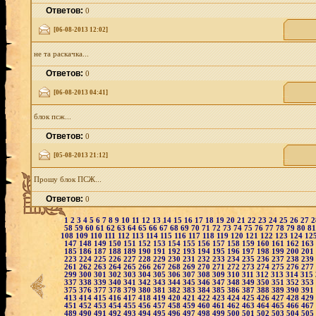
Ответов:
0
[06-08-2013 12:02]
не та раскачка...
Ответов:
0
[06-08-2013 04:41]
блок псж...
Ответов:
0
[05-08-2013 21:12]
Прошу блок ПСЖ...
Ответов:
0
1
2
3
4
5
6
7
8
9
10
11
12
13
14
15
16
17
18
19
20
21
22
23
24
25
26
27
58
59
60
61
62
63
64
65
66
67
68
69
70
71
72
73
74
75
76
77
78
79
80
8
108
109
110
111
112
113
114
115
116
117
118
119
120
121
122
123
124
12
147
148
149
150
151
152
153
154
155
156
157
158
159
160
161
162
163
185
186
187
188
189
190
191
192
193
194
195
196
197
198
199
200
201
223
224
225
226
227
228
229
230
231
232
233
234
235
236
237
238
239
261
262
263
264
265
266
267
268
269
270
271
272
273
274
275
276
277
299
300
301
302
303
304
305
306
307
308
309
310
311
312
313
314
315
337
338
339
340
341
342
343
344
345
346
347
348
349
350
351
352
353
375
376
377
378
379
380
381
382
383
384
385
386
387
388
389
390
391
413
414
415
416
417
418
419
420
421
422
423
424
425
426
427
428
429
451
452
453
454
455
456
457
458
459
460
461
462
463
464
465
466
467
489
490
491
492
493
494
495
496
497
498
499
500
501
502
503
504
505