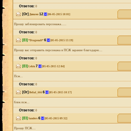
Ответов:
0
[Or]
12
[i]
Динамо
[06-05-2015 10:01]
Прошу заблокировать персонажа......
Ответов:
0
[El]
6
[i]
*Dragonaft*
[05-05-2015 13:19]
Прошу вас отправить персонажа в ПСЖ зарание благодарю....
Ответов:
0
[El]
7
[i]
Lektu
[05-05-2015 12:04]
Псж...
Ответов:
0
[Or]
6
[i]
Belial_666
[05-05-2015 10:17]
блок псж...
Ответов:
0
[El]
6
[i]
Sanders
[05-05-2015 09:32]
Прошу ПСЖ....