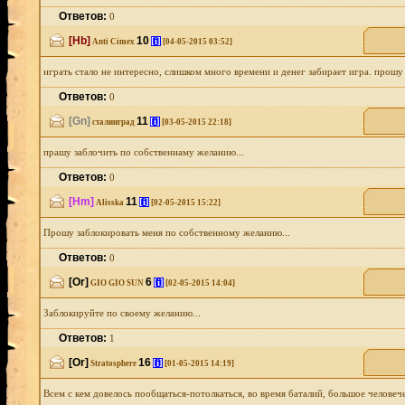
Ответов:
0
[Hb]
10
[i]
Anti Cimex
[04-05-2015 03:52]
играть стало не интересно, слишком много времени и денег забирает игра. прошу
Ответов:
0
[Gn]
11
[i]
сталинград
[03-05-2015 22:18]
прашу заблочить по собственнаму желанию...
Ответов:
0
[Hm]
11
[i]
Alisska
[02-05-2015 15:22]
Прошу заблокировать меня по собственному желанию...
Ответов:
0
[Or]
6
[i]
GIO GIO SUN
[02-05-2015 14:04]
Заблокируйте по своему желанию...
Ответов:
1
[Or]
16
[i]
Stratosphere
[01-05-2015 14:19]
Всем с кем довелось пообщаться-потолкаться, во время баталий, большое человече