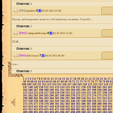
Ответов:
6
[Gn]
4
[i]
rigindor2
[01-05-2015 19:19]
Прошу заблокировать меня по собственному желанию. Спасибо...
Ответов:
0
[Hm]
4
[i]
Сибирский Котяра
[01-05-2015 11:36]
ПСЖ...
Ответов:
0
[Hm]
7
[i]
Кей Альтос
[01-05-2015 00:30]
псж...
Ответов:
0
1
2
3
4
5
6
7
8
9
10
11
12
13
14
15
16
17
18
19
20
21
22
23
24
25
26
27
58
59
60
61
62
63
64
65
66
67
68
69
70
71
72
73
74
75
76
77
78
79
80
8
108
109
110
111
112
113
114
115
116
117
118
119
120
121
122
123
124
12
147
148
149
150
151
152
153
154
155
156
157
158
159
160
161
162
163
185
186
187
188
189
190
191
192
193
194
195
196
197
198
199
200
201
223
224
225
226
227
228
229
230
231
232
233
234
235
236
237
238
239
261
262
263
264
265
266
267
268
269
270
271
272
273
274
275
276
277
299
300
301
302
303
304
305
306
307
308
309
310
311
312
313
314
315
337
338
339
340
341
342
343
344
345
346
347
348
349
350
351
352
353
375
376
377
378
379
380
381
382
383
384
385
386
387
388
389
390
391
413
414
415
416
417
418
419
420
421
422
423
424
425
426
427
428
429
451
452
453
454
455
456
457
458
459
460
461
462
463
464
465
466
467
489
490
491
492
493
494
495
496
497
498
499
500
501
502
503
504
505