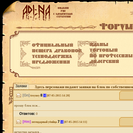
Заявки
Здесь персонажи подают заявки на блок по собственно
[Gn]
8
[i]
troynoy
[07-05-2015 14:20]
прошу блок псж...
Ответов:
0
[Hm]
7
[i]
легендарный убийца
[07-05-2015 14:11]
нечестно качался...