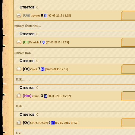
Ответов:
0
[Gn]
8
[i]
troynoy
[07-05-2015 14:05]
прошу блок псж...
Ответов:
0
[El]
3
[i]
Fomich
[07-05-2015 13:59]
прошу псж...
Ответов:
0
[Or]
7
[i]
iSyoX
[06-05-2015 17:15]
ПСЖ.........
Ответов:
0
[Hm]
3
[i]
azazel-
[06-05-2015 16:32]
ПСЖ...
Ответов:
0
[Or]
6
[i]
GIO GIO SUN
[06-05-2015 15:52]
Псж...