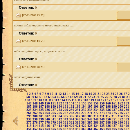
Ответов:
0
[27-03-2008 23:25]
прошу заблокировать моего персонажа......
Ответов:
0
[27-03-2008 13:55]
заблокируйте перса , создаю нового.........
Ответов:
0
[27-03-2008 08:25]
заблокируйте меня...
Ответов:
0
1
2
3
4
5
6
7
8
9
10
11
12
13
14
15
16
17
18
19
20
21
22
23
24
25
26
27
58
59
60
61
62
63
64
65
66
67
68
69
70
71
72
73
74
75
76
77
78
79
80
8
108
109
110
111
112
113
114
115
116
117
118
119
120
121
122
123
124
12
147
148
149
150
151
152
153
154
155
156
157
158
159
160
161
162
163
185
186
187
188
189
190
191
192
193
194
195
196
197
198
199
200
201
223
224
225
226
227
228
229
230
231
232
233
234
235
236
237
238
239
261
262
263
264
265
266
267
268
269
270
271
272
273
274
275
276
277
299
300
301
302
303
304
305
306
307
308
309
310
311
312
313
314
315
337
338
339
340
341
342
343
344
345
346
347
348
349
350
351
352
353
375
376
377
378
379
380
381
382
383
384
385
386
387
388
389
390
391
413
414
415
416
417
418
419
420
421
422
423
424
425
426
427
428
429
451
452
453
454
455
456
457
458
459
460
461
462
463
464
465
466
467