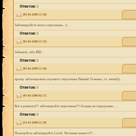
Ответов:
0
[02-04-2008 13:18]
Заблокируйсте моего персонажа. :)...
Ответов:
0
[01-04-2008 11:53]
Забаньте, ибо ВЦ!...
Ответов:
0
[01-04-2008 11:34]
прошу заблокировать игрового персонажа Рваный Тельник, т.е. меня)))...
Ответов:
0
[01-04-2008 04:57]
Всё я решился!!! заблокируйте персонажа!!! больше не передумаю......
Ответов:
0
[31-03-2008 21:29]
Пожалуйста заблокируйте Loriel. Начинаю нового!!!...