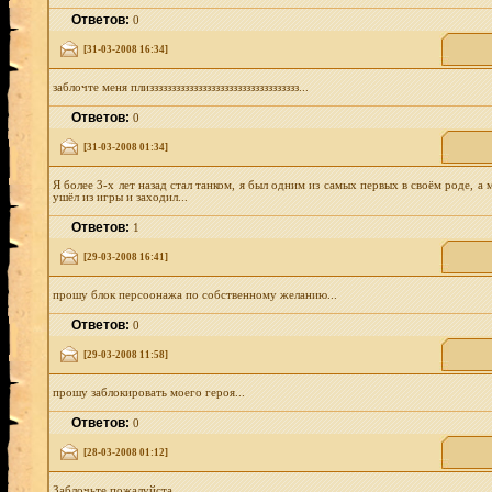
Ответов:
0
[31-03-2008 16:34]
заблочте меня плизззззззззззззззззззззззззззззззззз...
Ответов:
0
[31-03-2008 01:34]
Я более 3-х лет назад стал танком, я был одним из самых первых в своём роде, а
ушёл из игры и заходил...
Ответов:
1
[29-03-2008 16:41]
прошу блок персоонажа по собственному желанию...
Ответов:
0
[29-03-2008 11:58]
прошу заблокировать моего героя...
Ответов:
0
[28-03-2008 01:12]
Заблочьте пожалуйста ...