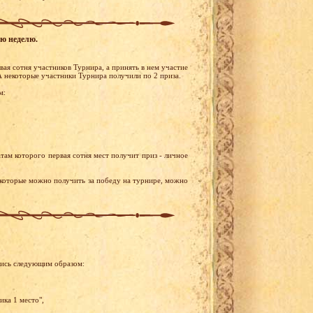
ую неделю.
ая сотня участников Турнира, а принять в нем участие
А некоторые участники Турнира получили по 2 приза.
м:
там которого первая сотня мест получит приз - личное
 которые можно получить за победу на турнире, можно
лись следующим образом:
ика 1 место",