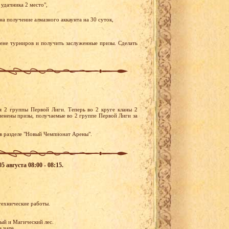
 удачника 2 место",
а получение алмазного аккаунта на 30 суток,
рене турниров и получить заслуженные призы. Сделать
я 2 группы Первой Лиги. Теперь во 2 круге кланы 2
менены призы, получаемые во 2 группе Первой Лиги за
в разделе "Новый Чемпионат Арены".
 августа 08:00 - 08:15.
технические работы.
ый и Магический лес.
в чате.