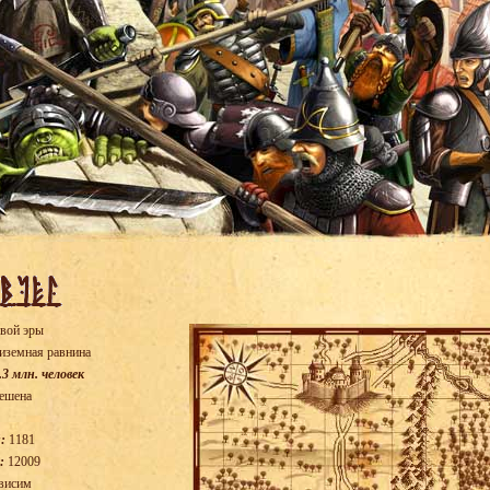
вой эры
иземная равнина
.3 млн. человек
ешена
:
1181
:
12009
висим