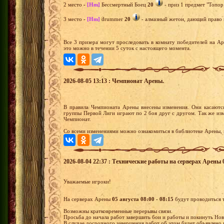
2 место -
[Hm]
Бессмертный Боец
20
- приз 1 предмет "Топор
3 место -
[Hm]
drummer
20
- алмазный жетон, дающий право н
Все 3 призера могут проследовать в комнату победителей на А
это можно в течении 5 суток с настоящего момента.
2026-08-05 13:13 : Чемпионат Арены.
В правила Чемпионата Арены внесены изменения. Они касаютс
группы Первой Лиги играют по 2 боя друг с другом. Так же из
Чемпионат.
Со всеми изменениями можно ознакомиться в библиотеке Арены, 
2026-08-04 22:37 : Технические работы на серверах Арены 05
Уважаемые игроки!
На серверах Арены
05 августа 08:00 - 08:15
будут проводиться 
Возможны кратковременные перерывы связи.
Просьба до начала работ завершить бои и работы и покинуть Нов
В случае досрочного завершения работ об этом будет объявлено 