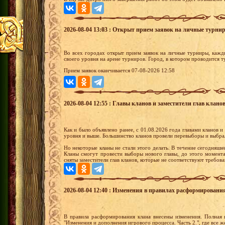
2026-08-04 13:03 : Открыт прием заявок на личные турни
Во всех городах открыт прием заявок на личные турниры, кажд
своего уровня на арене турниров. Город, в котором проводится 
Прием заявок оканчивается 07-08-2026 12:58
2026-08-04 12:55 : Главы кланов и заместители глав кланов
Как и было объявлено ранее, с 01.08.2026 года главами кланов и
уровня и выше. Большинство кланов провели перевыборы и выбра
Но некоторые кланы не стали этого делать. В течение сегодняшне
Кланы смогут провести выборы нового главы, до этого момента
сняты заместители глав кланов, которые не соответствуют требо
2026-08-04 12:40 : Изменения в правилах расформировани
В правила расформирования клана внесены изменения. Полная 
"Изменения и дополнения игрового процесса. Часть 2.", где все 