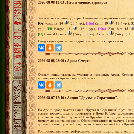
2026-08-08 13:03 : Итоги личных турниров
Закончились личные турниры. Сильнейшими игроками своего уро
[Or]
~zzzona~
20
(20-й ур.),
[Hm]
Zumi!
19
(19-й ур.),
[
ур.),
[El]
Nargon
16
(16-й ур.),
[Hm]
Blue Bird
15
[El]
General Grant
7
(7-й ур.),
[Gn]
~Скив~
5
(5-й ур.). По
Следующая серия личных турниров состоится через месяц.
2026-08-08 08:00 : Арена Смерти
Открыт прием ставок на участие в поединках Арены Смерти 
посмотреть на Арене Смерти в Ковчеге.
2026-08-07 12:10 : Акция "Друзья и Соратники".
На Арене продолжается акция "Друзья и Соратники". Суть акци
ссылке, которую можно посмотреть в Доме Бойцов, зарегистри
условий акции, Вы получаете Очки Дружбы. Очки Дружбы можно 
момент, до окончания акции. Обмен проводится из расчета 1 си
дополнительных условий и проверок. Само наличие Очков Дружб
Распространять свою реферальную ссылку можно где угодно 