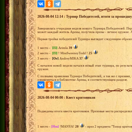
2026-08-04 12:14 : Турнир Победителей, итоги за прошедш
Завершилась очередная неделя нового Турнира Победителей. Перв
может каждый житель Арены, получила призы - личное оружие. 
Первая тройка победителей Турнира выглядит следующим образо
1 место -
[El]
Arimla
39
2 место -
[El]
! MissSweeneyTodd !
25
3 место -
[Or]
AndreyMIKA
37
С началом новой недели начался новый этап турнира, по результа
оружие.
С полными правилами Турнира Победителей, а так же с призами,
ознакомиться в библиотеке Арены, в соответствующем разделе.
2026-08-04 00:00 : Квест критовиков
Подведены итоги квеста критовиков. Призовые места распредели
1 место -
[Hm]
!MANYA!
20
- приз 2 предмета "Топор критов