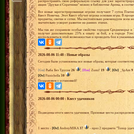
распространять свою реферальную ссылку для уже зарегистрир
акции "Друзья и Соратники" можно в библиотеке Арены, в соотв
Все новые зарегистрированные игроки получают 7 суток Плати
Квест Новичка. Этот Квест обучит игрока основам игры. В проц
предметы, свитки и сотки. Мы настоятельно рекомендуем всем 
значительно ускорит развитие на ранних этапах.
Мы так же сохранили особые свойства городов Среднеморье и 
получит дополнительно 25% к опыту за бой, а в городе Уте
воспользоваться этой возможностью и проводить бои в указанных
2026-08-06 11:48 : Новые образы
Сегодня были установлены все новые образы, которые соответств
[Gn]
Рыба Без Трусов
26
,
[Hm]
Zumi!
19
,
[Or]
_SpAm
9
[Or]
Fizzichella
10
Поздравляем с установкой!
2026-08-06 00:00 : Квест удачников
Подведены итоги квеста удачников. Призовые места распределил
1 место -
[Or]
AndreyMIKA
37
- приз 2 предмета "Топор удач