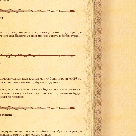
ры
ый игрок арены может принять участие в турнире для
турнир для Вашего уровня можно узнать в библиотеке.
.
 заместителями глав кланов могут быть игроки от 20-го
ли новых глав кланов требуемого уровня.
го дня у таких кланов главы будут сняты с должности.
 кланы останутся без глав. Так же с должности будут
ваниям по уровню.
я клана.
информация добавлена в библиотеку Арены, в раздел
желающие могут с ней ознакомиться.