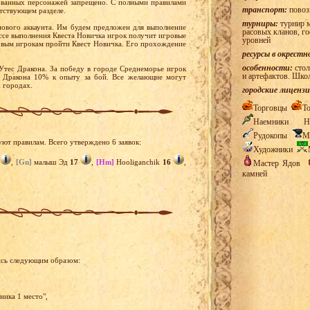
ованных персонажей запрещено. С полными правилами
транспорт:
повоз
етствующем разделе.
турниры:
турнир м
нового аккаунта. Им будем предложен для выполнение
расовых кланов, г
ессе выполнения Квеста Новичка игрок получит игровые
уровней
новым игрокам пройти Квест Новичка. Его прохождение
ресурсы в окрестн
особенности:
стол
Утес Дракона. За победу в городе Среднеморье игрок
и артефактов. Шко
с Дракона 10% к опыту за бой. Все желающие могут
 городах.
городские лицензи
Торговцы
Т
Наемники
Н
Рудокопы
М
уют правилам. Всего утверждено 6 заявок:
Художники
,
[Gn]
малыш Эд
17
,
[Hm]
Hooliganchik
16
,
Мастер Ядов
камней
ись следующим образом:
ника 1 место",