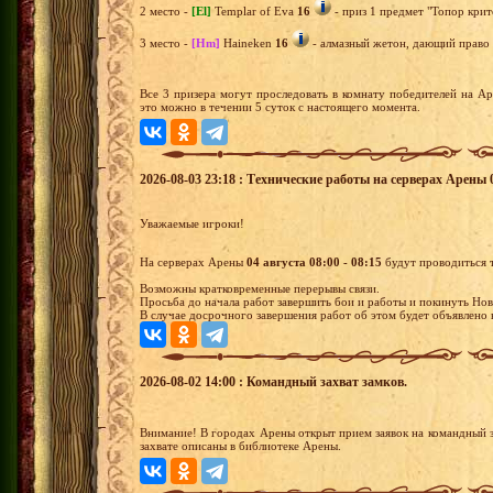
2 место -
[El]
Templar of Eva
16
- приз 1 предмет "Топор крит
3 место -
[Hm]
Haineken
16
- алмазный жетон, дающий право н
Все 3 призера могут проследовать в комнату победителей на А
это можно в течении 5 суток с настоящего момента.
2026-08-03 23:18 : Технические работы на серверах Арены 04
Уважаемые игроки!
На серверах Арены
04 августа 08:00 - 08:15
будут проводиться 
Возможны кратковременные перерывы связи.
Просьба до начала работ завершить бои и работы и покинуть Нов
В случае досрочного завершения работ об этом будет объявлено 
2026-08-02 14:00 : Командный захват замков.
Внимание! В городах Арены открыт прием заявок на командный з
захвате описаны в библиотеке Арены.