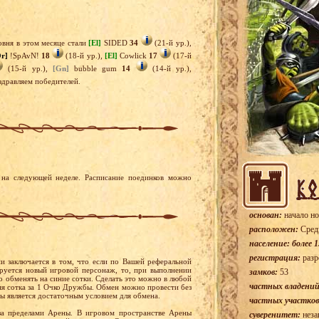
вня в этом месяце стали
[El]
SIDED
34
(21-й ур.),
Or]
!SpAvN!
18
(18-й ур.),
[El]
Cowlick
17
(17-й
(15-й ур.),
[Gn]
bubble gum
14
(14-й ур.),
здравляем победителей.
на следующей неделе. Расписание поединков можно
основан:
начало но
расположен:
Сред
население: более 1
регистрация:
разр
и заключается в том, что если по Вашей реферальной
руется новый игровой персонаж, то, при выполнении
замков:
53
обменять на синие сотки. Сделать это можно в любой
частных владений
няя сотка за 1 Очко Дружбы. Обмен можно провести без
ы является достаточным условием для обмена.
частных участков
за пределами Арены. В игровом пространстве Арены
суверенитет:
неза