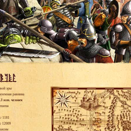
вой эры
иземная равнина
.3 млн. человек
ешена
:
1181
:
12009
висим