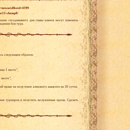
id=newsotd&otd=4399
tur13-chemp8/
ение сегодняшнего дня главы кланов могут изменить
едения боя тура.
ись следующим образом:
ика 1 место",
 место",
й право на получение алмазного аккаунта на 30 суток,
рене турниров и получить заслуженные призы. Сделать