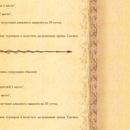
а 1 место",
2 место",
получение алмазного аккаунта на 30 суток,
рене турниров и получить заслуженные призы. Сделать
ились следующим образом:
дителей 1 место",
 место",
лучение алмазного аккаунта на 30 суток,
рене турниров и получить заслуженные призы. Сделать