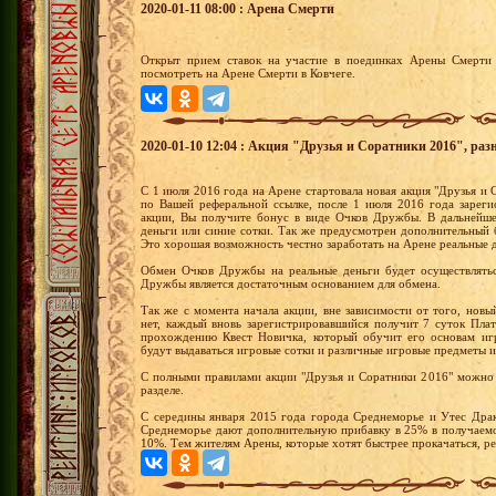
2020-01-11 08:00 : Арена Смерти
Открыт прием ставок на участие в поединках Арены Смерти 
посмотреть на Арене Смерти в Ковчеге.
2020-01-10 12:04 : Акция "Друзья и Соратники 2016", раз
С 1 июля 2016 года на Арене стартовала новая акция "Друзья и С
по Вашей реферальной ссылке, после 1 июля 2016 года зареги
акции, Вы получите бонус в виде Очков Дружбы. В дальнейш
деньги или синие сотки. Так же предусмотрен дополнительный 
Это хорошая возможность честно заработать на Арене реальные 
Обмен Очков Дружбы на реальные деньги будет осуществлятьс
Дружбы является достаточным основанием для обмена.
Так же с момента начала акции, вне зависимости от того, новы
нет, каждый вновь зарегистрировавшийся получит 7 суток Пла
прохождению Квест Новичка, который обучит его основам иг
будут выдаваться игровые сотки и различные игровые предметы и
С полными правилами акции "Друзья и Соратники 2016" можно 
разделе.
С середины января 2015 года города Среднеморье и Утес Драк
Среднеморье дают дополнительную прибавку в 25% в получаемо
10%. Тем жителям Арены, которые хотят быстрее прокачаться, р