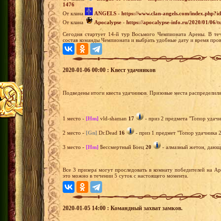
1476
От клана
ANGELS
-
https://www.clan-angels.com/index.php?
От клана
Apocalypse
-
https://apocalypse-info.ru/2020/01/06/
Сегодня стартует 14-й тур Восьмого Чемпионата Арены. В теч
состав команды Чемпионата и выбрать удобные дату и время пров
2020-01-06 00:00 : Квест удачников
Подведены итоги квеста удачников. Призовые места распределил
1 место -
[Hm]
vld-shaman
17
- приз 2 предмета "Топор удачн
2 место -
[Gn]
Dr.Dead
16
- приз 1 предмет "Топор удачника 2
3 место -
[Hm]
Бессмертный Боец
20
- алмазный жетон, дающи
Все 3 призера могут проследовать в комнату победителей на А
это можно в течении 5 суток с настоящего момента.
2020-01-05 14:00 : Командный захват замков.