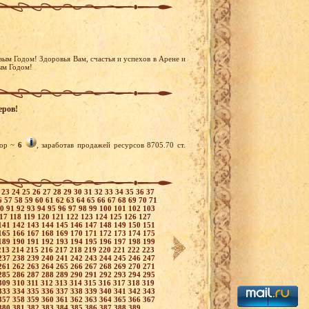
вым Годом! Здоровья Вам, счастья и успехов в Арене и
ым Годом!
еров!
ор ~
6
, заработав продажей ресурсов 8705.70 ст.
2
23
24
25
26
27
28
29
30
31
32
33
34
35
36
37
6
57
58
59
60
61
62
63
64
65
66
67
68
69
70
71
90
91
92
93
94
95
96
97
98
99
100
101
102
103
117
118
119
120
121
122
123
124
125
126
127
141
142
143
144
145
146
147
148
149
150
151
165
166
167
168
169
170
171
172
173
174
175
189
190
191
192
193
194
195
196
197
198
199
213
214
215
216
217
218
219
220
221
222
223
237
238
239
240
241
242
243
244
245
246
247
261
262
263
264
265
266
267
268
269
270
271
285
286
287
288
289
290
291
292
293
294
295
309
310
311
312
313
314
315
316
317
318
319
333
334
335
336
337
338
339
340
341
342
343
357
358
359
360
361
362
363
364
365
366
367
380
381
382
383
384
385
386
387
388
389