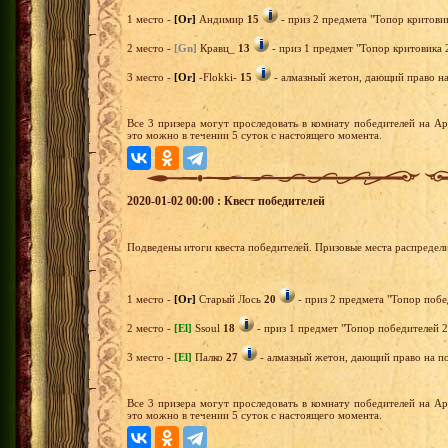
1 место -
[Or]
Андимир
15
- приз 2 предмета "Топор критовик
2 место -
[Gn]
Кравц_
13
- приз 1 предмет "Топор критовика 
3 место -
[Or]
-Flokki-
15
- алмазный жетон, дающий право на 
Все 3 призера могут проследовать в комнату победителей на А
это можно в течении 5 суток с настоящего момента.
2020-01-02 00:00 : Квест победителей
Подведены итоги квеста победителей. Призовые места распредел
1 место -
[Or]
Старый Лось
20
- приз 2 предмета "Топор побе
2 место -
[El]
Ssoul
18
- приз 1 предмет "Топор победителей 2
3 место -
[El]
Палко
27
- алмазный жетон, дающий право на по
Все 3 призера могут проследовать в комнату победителей на А
это можно в течении 5 суток с настоящего момента.