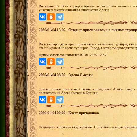
Внимание! Во Всех городах Арены открыт прием заявок на ко
участия в захвате описаны в библиотеке Арены.
2020-01-04 13:02 : Открыт прием заявок на личные турни
Во всех городах открыт прием заявок на личные турниры, кажд
своего уровня на арене турниров. Город, в котором проводится 
Прием заявок оканчивается 07-01-2020 12:57
2020-01-04 08:00 : Арена Смерти
Открыт прием ставок на участие в поединках Арены Смерти 
посмотреть на Арене Смерти в Ковчеге.
2020-01-04 00:00 : Квест критовиков
Подведены итоги квеста критовиков. Призовые места распредели