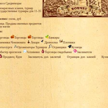
ки в Среднеморье
ежрасовых кланов, турнир
осударственные турниры для 11-35
остях:
сосна, дуб
ица. Продажа именных предметов
ла магии
и:
орговцы
Торговцы
Торговцы
Банкиры
аемники Чемпионата
Лекари
Дровосеки
Плотники
еталлурги
Организаторы Турниров
Огранщики
Кузнецы
Мастер прогнозов
Алхимики
Торговцы снадобьями
Заклинатели
Продавец Ядов
Заклинатель доп. заклятий
Огранщик доп. камней
Кузн