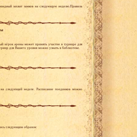
мандный захват замков на следующую неделю.Правила
ры
ый игрок арены может принять участие в турнире для
турнир для Вашего уровня можно узнать в библиотеке.
на следующей неделе. Расписание поединков можно
лись следующим образом: