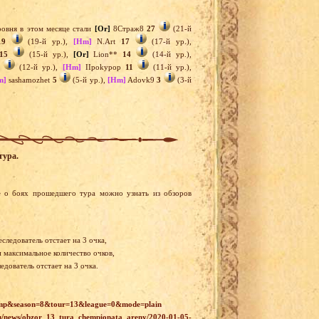
овня в этом месяце стали
[Or]
8Страж8
27
(21-й
19
(19-й ур.),
[Hm]
N.Art
17
(17-й ур.),
15
(15-й ур.),
[Or]
Lion**
14
(14-й ур.),
(12-й ур.),
[Hm]
IIpokypop
11
(11-й ур.),
m]
sashamozhet
5
(5-й ур.),
[Hm]
Adovk9
3
(3-й
тура.
 о боях прошедшего тура можно узнать из обзоров
следователь отстает на 3 очка,
и максимальное количество очков,
дователь отстает на 3 очка.
champ&season=8&tour=13&league=0&mode=plain
ru/news/obzor_13_tura_chempionata_areny/2020-01-05-