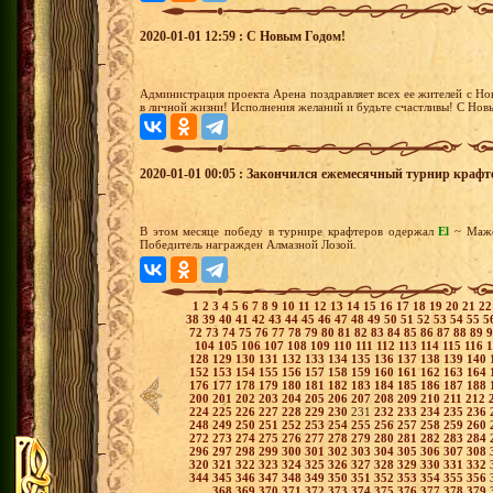
2020-01-01 12:59 : С Новым Годом!
Администрация проекта Арена поздравляет всех ее жителей с Но
в личной жизни! Исполнения желаний и будьте счастливы! С Нов
2020-01-01 00:05 : Закончился ежемесячный турнир крафт
В этом месяце победу в турнире крафтеров одержал
El
~ Маж
Победитель награжден Алмазной Лозой.
1
2
3
4
5
6
7
8
9
10
11
12
13
14
15
16
17
18
19
20
21
2
38
39
40
41
42
43
44
45
46
47
48
49
50
51
52
53
54
55
5
72
73
74
75
76
77
78
79
80
81
82
83
84
85
86
87
88
89
104
105
106
107
108
109
110
111
112
113
114
115
116
128
129
130
131
132
133
134
135
136
137
138
139
140
152
153
154
155
156
157
158
159
160
161
162
163
164
176
177
178
179
180
181
182
183
184
185
186
187
188
200
201
202
203
204
205
206
207
208
209
210
211
212
224
225
226
227
228
229
230
231
232
233
234
235
236
248
249
250
251
252
253
254
255
256
257
258
259
260
272
273
274
275
276
277
278
279
280
281
282
283
284
296
297
298
299
300
301
302
303
304
305
306
307
308
320
321
322
323
324
325
326
327
328
329
330
331
332
344
345
346
347
348
349
350
351
352
353
354
355
356
368
369
370
371
372
373
374
375
376
377
378
379