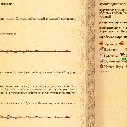
силение.
транспорт:
повоз
турниры:
турнир м
расовых кланов, г
уровней
ены итоги. Список победителей в каждой номинации
ресурсы в окрестн
особенности:
стол
и артефактов. Шко
аче призов!
городские лицензи
Торговцы
Т
Наемники
Н
Рудокопы
М
Художники
Мастер Ядов
камней
ги конкурса, который проходил в официальной группе
ими заданиями: всем участникам предлагалось написать
и близких, а так же помечтать об идеальном месте
ан! С результатами конкурса и работами победителей
яет всех жителей Арены с Новым годом и желает всем