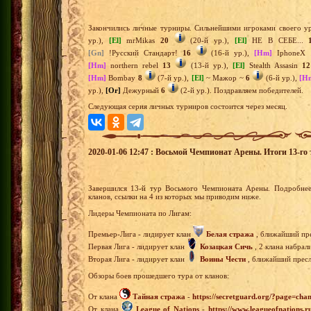
Закончились личные турниры. Сильнейшими игроками своего ур
ур.),
[El]
mrMikas
20
(20-й ур.),
[El]
НЕ В СЕБЕ...
[Gn]
!Русский Стандарт!
16
(16-й ур.),
[Hm]
IphoneX
[Hm]
northern rebel
13
(13-й ур.),
[El]
Stealth Assasin
12
[Hm]
Bombay
8
(7-й ур.),
[El]
~ Мажор ~
6
(6-й ур.),
[H
ур.),
[Or]
Дежурный
6
(2-й ур.). Поздравляем победителей.
Следующая серия личных турниров состоится через месяц.
2020-01-06 12:47 : Восьмой Чемпионат Арены. Итоги 13-го 
Завершился 13-й тур Восьмого Чемпионата Арены. Подробнее
кланов, ссылки на 4 из которых мы приводим ниже.
Лидеры Чемпионата по Лигам:
Премьер-Лига - лидирует клан
Белая стража
, ближайший пре
Первая Лига - лидирует клан
Козацкая Сичь
, 2 клана набрал
Вторая Лига - лидирует клан
Воины Чести
, ближайший пресле
Обзоры боев прошедшего тура от кланов:
От клана
Тайная стража
-
https://secretguard.org/?page=
От клана
League of Nations
-
https://www.leagueofnations.