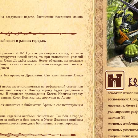
на следующей неделе. Расписание поединков можно
ный опыт в разных городах.
оратники 2016". Суть акции сводится к тому, что если
стрируется новый игрок, то при выполнении условий
ем Очки Дружбы можно будет обменять на реальные
бонус в синих сотках по итогам календарного месяца.
деньги.
я без проверки Драконами. Сам факт наличия Очков
й игрок зарегистрировался по реферальной ссылке или
тинового аккаунта. Новому игроку будет предложен к
основан:
начало но
ры. В процессе прохождения Квеста Новичка игроку
 свитки. Квест Новичка уже доступен на Арене.
расположен:
Сред
ознакомиться в библиотеке Арены в соответствующем
население: более 1
регистрация:
разр
она наделены особыми свойствами. Так бои в городе
замков:
53
м за победу в бою опыте, в Утесе Драконов прибавка
екомендуется проводить бои именно в этих городах.
частных владений
частных участков
суверенитет:
неза