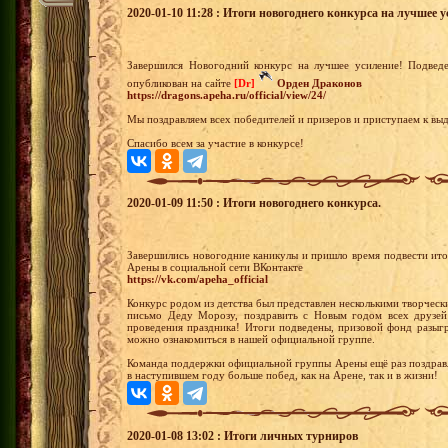
2020-01-10 11:28 : Итоги новогоднего конкурса на лучшее у
Завершился Новогодний конкурс на лучшее усиление! Подвед
опубликован на сайте
[Dr]
Орден Драконов
https://dragons.apeha.ru/official/view/24/
Мы поздравляем всех победителей и призеров и приступаем к выд
Спасибо всем за участие в конкурсе!
2020-01-09 11:50 : Итоги новогоднего конкурса.
Завершились новогодние каникулы и пришло время подвести ито
Арены в социальной сети ВКонтакте
https://vk.com/apeha_official
Конкурс родом из детства был представлен несколькими творческ
письмо Деду Морозу, поздравить с Новым годом всех друзей 
проведения праздника! Итоги подведены, призовой фонд разыгр
можно ознакомиться в нашей официальной группе.
Команда поддержки официальной группы Арены ещё раз поздравл
в наступившем году больше побед, как на Арене, так и в жизни!
2020-01-08 13:02 : Итоги личных турниров