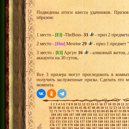
Подведены итоги квеста удачников. Призо
образом:
1 место -
[El]
-TheBoss-
33
- приз 2 предмет
2 место -
[Hm]
Mesrine
29
- приз 1 предмет 
3 место -
[El]
Аргун
16
- алмазный жетон, 
аккаунта на 30 суток,
Все 3 призера могут проследовать в комна
получить заслуженные призы. Сделать это м
момента.
1
2
3
4
5
6
7
8
9
10
11
12
13
14
15
16
17
18
19
20
21
2
38
39
40
41
42
43
44
45
46
47
48
49
50
51
52
53
54
55
5
72
73
74
75
76
77
78
79
80
81
82
83
84
85
86
87
88
89
104
105
106
107
108
109
110
111
112
113
114
115
116
128
129
130
131
132
133
134
135
136
137
138
139
140
152
153
154
155
156
157
158
159
160
161
162
163
164
176
177
178
179
180
181
182
183
184
185
186
187
188
200
201
202
203
204
205
206
207
208
209
210
211
212