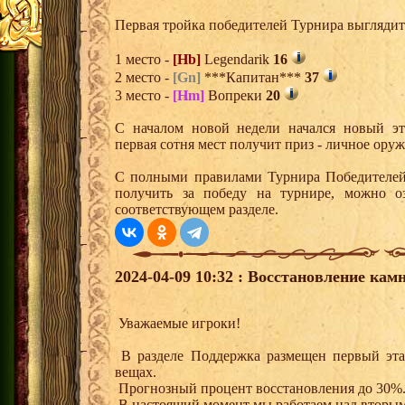
Первая тройка победителей Турнира выгляди
1 место -
[Hb]
Legendarik
16
2 место -
[Gn]
***Капитан***
37
3 место -
[Hm]
Вопреки
20
С началом новой недели начался новый эта
первая сотня мест получит приз - личное ору
С полными правилами Турнира Победителей,
получить за победу на турнире, можно о
соответствующем разделе.
2024-04-09 10:32 : Восстановление камн
Уважаемые игроки!
В разделе Поддержка размещен первый эта
вещах.
Прогнозный процент восстановления до 30%
В настоящий момент мы работаем над вторым