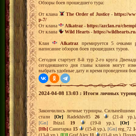
Обзоры боев прошедшего тура:
От клана
The Order of Justice
-
https://ww
p-7/
От клана
Alkatraz
-
https://azclan.ru/chemp
От клана
Wild Hearts
-
https://wildhearts.r
Клан
Alkatraz
премируется 5 очками р
написание обзоров боев прошедших туров.
Сегодня стартует 8-й тур 2-го круга Двена
сегодняшнего дня главы кланов могут изм
выбрать удобные дату и время проведения боя
2024-04-08 13:03 : Итоги личных турни
Закончились личные турниры. Сильнейшими и
стали
[Or]
Radekhiv85
26
(21-й ур.
[Gn]
Ibiza1
19
(19-й ур.),
[Or]
~
[Hb]
Санитарка
15
(15-й ур.),
[Gn]
reg_72
1
(13-й ур.),
[El]
Graf Alex
11
(11-й ур.). Позд