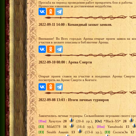
Просьба на период проведения работ прекратить бои и работы.
Приносим извинения за доставленные неудобства.
2022-09-11 14:00 : Командный захват замков.
Внимание! Во Всех городах Арены открыт прием заявок на ко
участия в захвате описаны в библиотеке Арены.
2022-09-10 08:00 : Арена Смерти
Открыт прием ставок на участие в поединках Арены Смерти 
посмотреть на Арене Смерти в Ковчеге.
2022-09-08 13:03 : Итоги личных турниров
Закончились личные турниры. Сильнейшими игроками своего уро
[Hm]
Хукутун
20
(20-й ур.),
[Or]
*Black-XS*
20
(
[El]
Mila6378
16
(16-й ур.),
[Hm]
Yamabushi
15
[El]
Stealth Assasin
13
(13-й ур.),
[El]
СосисмЭн
12