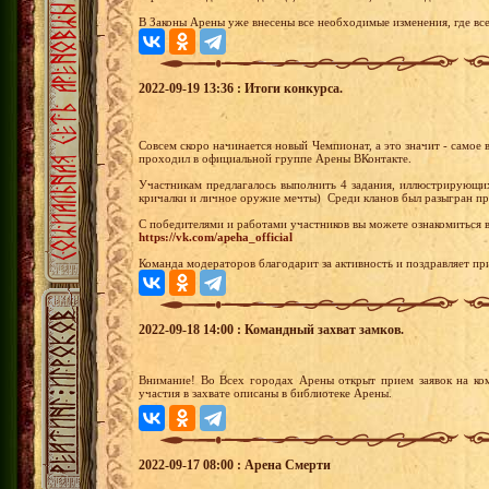
В Законы Арены уже внесены все необходимые изменения, где вс
2022-09-19 13:36 : Итоги конкурса.
Совсем скоро начинается новый Чемпионат, а это значит - самое 
проходил в официальной группе Арены ВКонтакте.
Участникам предлагалось выполнить 4 задания, иллюстрирующих
кричалки и личное оружие мечты) Среди кланов был разыгран пр
С победителями и работами участников вы можете ознакомиться 
https://vk.com/apeha_official
Команда модераторов благодарит за активность и поздравляет пр
2022-09-18 14:00 : Командный захват замков.
Внимание! Во Всех городах Арены открыт прием заявок на ко
участия в захвате описаны в библиотеке Арены.
2022-09-17 08:00 : Арена Смерти