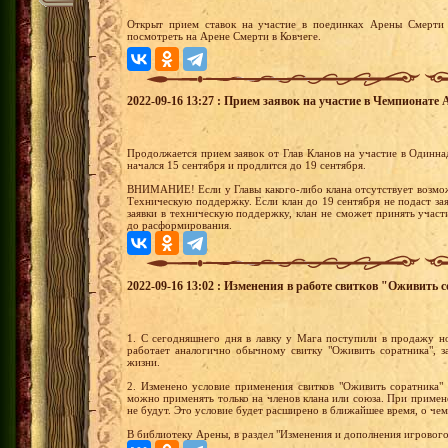
Открыт прием ставок на участие в поединках Арены Смерти 
посмотреть на Арене Смерти в Ковчеге.
2022-09-16 13:27 : Прием заявок на участие в Чемпионате 
Продолжается прием заявок от Глав Кланов на участие в Одинн
начался 15 сентября и продлится до 19 сентября.
ВНИМАНИЕ! Если у Главы какого-либо клана отсутствует возмож
Техническую поддержку. Если клан до 19 сентября не подаст за
заявки в техническую поддержку, клан не сможет принять участ
до расформирования.
2022-09-16 13:02 : Изменения в работе свитков "Оживить 
1. С сегодняшнего дня в лавку у Мага поступили в продажу но
работает аналогично обычному свитку "Оживить соратника", з
жизни.
2. Изменено условие применения свитков "Оживить соратника" 
можно применять только на членов клана или союза. При примен
не будут. Это условие будет расширено в ближайшее время, о че
В библиотеку Арены, в раздел "Изменения и дополнения игровог