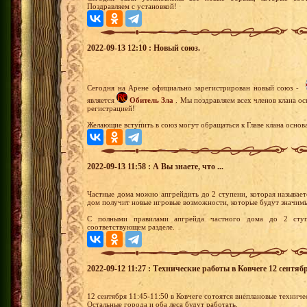
Поздравляем с установкой!
2022-09-13 12:10 : Новый союз.
Сегодня на Арене официально зарегистрирован новый союз -
является
Обитель Зла
. Мы поздравляем всех членов клана о
регистрацией!
Желающие вступить в союз могут обращаться к Главе клана основа
2022-09-13 11:58 : А Вы знаете, что ...
Частные дома можно апгрейдить до 2 ступени, которая называе
дом получит новые игровые возможности, которые будут значимы
С полными правилами апгрейда частного дома до 2 ступ
соответствующем разделе.
2022-09-12 11:27 : Технические работы в Ковчеге 12 сентябр
12 сентября 11:45-11:50 в Ковчеге сотоятся внеплановые технич
Остальные города и оба леса будут работать.