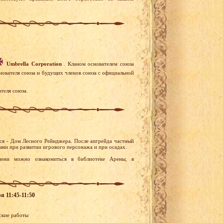
Umbrella Corporation
. Кланом основателем союза
снователя союза и будущих членов союза с официальной
теля союза.
тся - Дом Лесного Рейнджера. После апгрейда частный
ми при развитии игрового персонажа и при осадах.
ени можно ознакомиться в библиотеке Арены, в
я 11:45-11:50
еские работы