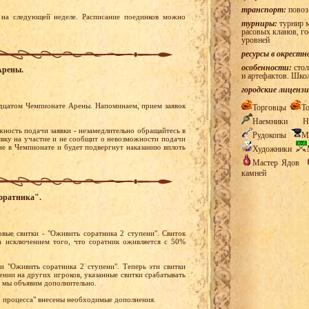
транспорт:
повоз
на следующей неделе. Расписание поединков можно
турниры:
турнир м
расовых кланов, г
уровней
ресурсы в окрестн
особенности:
стол
Арены.
и артефактов. Шко
городские лицензи
адцатом Чемпионате Арены. Напоминаем, прием заявок
Торговцы
Т
Наемники
Н
ность подачи заявки - незамедлительно обращайтесь в
Рудокопы
М
явку на участие и не сообщит о невозможности подачи
ие в Чемпионате и будет подвергнут наказанию вплоть
Художники
Мастер Ядов
камней
соратника".
вые свитки - "Оживить соратника 2 ступени". Свиток
а исключением того, что соратник оживляется с 50%
и "Оживить соратника 2 ступени". Теперь эти свитки
ении на других игроков, указанные свитки срабатывать
м мы объявим дополнительно.
о процесса" внесены необходимые дополнения.