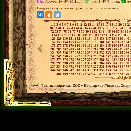
[Hm]
Adoveek
10
(10-й ур.),
[El]
witek
9
(9-й ур.),
[El]
Ар
Следующая серия личных турниров состоится через месяц.
1
2
3
4
5
6
7
8
9
10
11
12
13
14
15
16
17
18
19
20
21
2
38
39
40
41
42
43
44
45
46
47
48
49
50
51
52
53
54
55
5
72
73
74
75
76
77
78
79
80
81
82
83
84
85
86
87
88
89
104
105
106
107
108
109
110
111
112
113
114
115
116
128
129
130
131
132
133
134
135
136
137
138
139
140
152
153
154
155
156
157
158
159
160
161
162
163
164
176
177
178
179
180
181
182
183
184
185
186
187
188
200
201
202
203
204
205
206
207
208
209
210
211
212
224
225
226
227
228
229
230
231
232
233
234
235
236
248
249
250
251
252
253
254
255
256
257
258
259
260
272
273
274
275
276
277
278
279
280
281
282
283
284
296
297
298
299
300
301
302
303
304
305
306
307
308
320
321
322
323
324
325
326
327
328
329
330
331
332
344
345
346
347
348
349
350
351
352
353
354
355
356
368
369
370
371
372
373
374
375
376
377
378
379