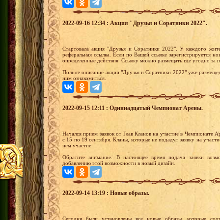
2022-09-16 12:34 : Акция "Друзья и Соратники 2022".
Стартовала акция "Друзья и Соратники 2022". У каждого жит
реферальная ссылка. Если по Вашей ссылке зарегистрируется н
определенные действия. Ссылку можно размещать где угодно за 
Полное описание акции "Друзья и Соратники 2022" уже размеще
ним ознакомиться.
2022-09-15 12:11 : Одиннадцатый Чемпионат Арены.
Начался прием заявок от Глав Кланов на участие в Чемпионате 
с 15 по 19 сентября. Кланы, которые не подадут заявку на участи
нем участие.
Обратите внимание. В настоящее время подача заявки возм
добавлению этой возможности в новый дизайн.
2022-09-14 13:19 : Новые образы.
Сегодня были установлены все новые образы, которые соот