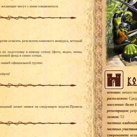
е желающие могут с ними ознакомиться.
время огласить результаты кланового конкурса, который
 их подготовку к новому сезону (фото, видео, мемы,
изовой фонд в синих сотках.
в нашей официальной группе:
изёров!
основан:
начало но
расположен:
Сред
население: более 1
мандный захват замков на следующую неделю.Правила
регистрация:
разр
замков:
53
частных владений
частных участков
суверенитет:
неза