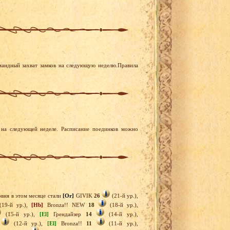
мандный захват замков на следующую неделю.Правила
на следующей неделе. Расписание поединков можно
вня в этом месяце стали
[Or]
GIVIK
26
(21-й ур.),
19-й ур.),
[Hb]
Bronza!! NEW
18
(18-й ур.),
(15-й ур.),
[El]
Грендайзер
14
(14-й ур.),
(12-й ур.),
[El]
Bronza!!
11
(11-й ур.),