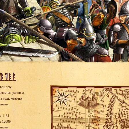
вой эры
иземная равнина
.3 млн. человек
ешена
:
1181
:
12009
висим