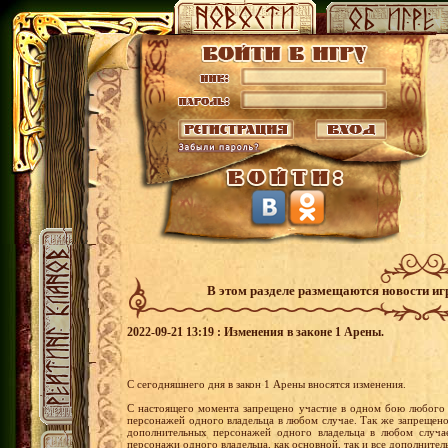
В этом разделе размещаются новости и
2022-09-21 13:19 : Изменения в законе 1 Арены.
С сегодняшнего дня в закон 1 Арены вносятся изменения.
С настоящего момента запрещено участие в одном бою любого 
персонажей одного владельца в любом случае. Так же запрещен
дополнительных персонажей одного владельца в любом случае
персонажи одного владельца, как основной, так и все дополните