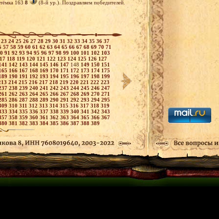
тёмка 163
8
(8-й ур.). Поздравляем победителей.
2
23
24
25
26
27
28
29
30
31
32
33
34
35
36
37
6
57
58
59
60
61
62
63
64
65
66
67
68
69
70
71
90
91
92
93
94
95
96
97
98
99
100
101
102
103
117
118
119
120
121
122
123
124
125
126
127
141
142
143
144
145
146
147
148
149
150
151
165
166
167
168
169
170
171
172
173
174
175
189
190
191
192
193
194
195
196
197
198
199
213
214
215
216
217
218
219
220
221
222
223
237
238
239
240
241
242
243
244
245
246
247
261
262
263
264
265
266
267
268
269
270
271
285
286
287
288
289
290
291
292
293
294
295
309
310
311
312
313
314
315
316
317
318
319
333
334
335
336
337
338
339
340
341
342
343
357
358
359
360
361
362
363
364
365
366
367
380
381
382
383
384
385
386
387
388
389