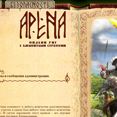
гры и сообщения администрации.
типа основного и любого количества дополнительных
о участие в одном бою любого типа любого количества
. В случае нарушения этого правила - все игровые
льные подлежат блокированию.