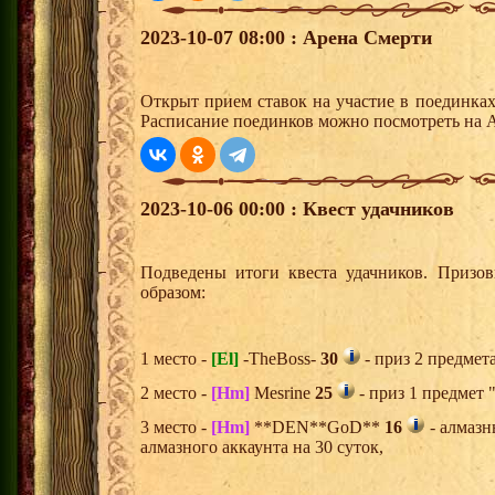
2023-10-07 08:00 : Арена Смерти
Открыт прием ставок на участие в поединка
Расписание поединков можно посмотреть на А
2023-10-06 00:00 : Квест удачников
Подведены итоги квеста удачников. Призо
образом:
1 место -
[El]
-TheBoss-
30
- приз 2 предмет
2 место -
[Hm]
Mesrine
25
- приз 1 предмет 
3 место -
[Hm]
**DEN**GoD**
16
- алмазн
алмазного аккаунта на 30 суток,