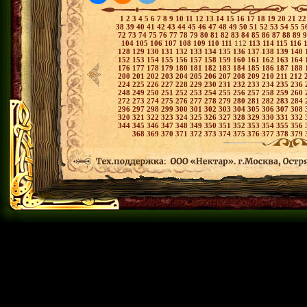
1
2
3
4
5
6
7
8
9
10
11
12
13
14
15
16
17
18
19
20
21
2
38
39
40
41
42
43
44
45
46
47
48
49
50
51
52
53
54
55
5
72
73
74
75
76
77
78
79
80
81
82
83
84
85
86
87
88
89
104
105
106
107
108
109
110
111
112
113
114
115
116
128
129
130
131
132
133
134
135
136
137
138
139
140
152
153
154
155
156
157
158
159
160
161
162
163
164
176
177
178
179
180
181
182
183
184
185
186
187
188
200
201
202
203
204
205
206
207
208
209
210
211
212
224
225
226
227
228
229
230
231
232
233
234
235
236
248
249
250
251
252
253
254
255
256
257
258
259
260
272
273
274
275
276
277
278
279
280
281
282
283
284
296
297
298
299
300
301
302
303
304
305
306
307
308
320
321
322
323
324
325
326
327
328
329
330
331
332
344
345
346
347
348
349
350
351
352
353
354
355
356
368
369
370
371
372
373
374
375
376
377
378
379