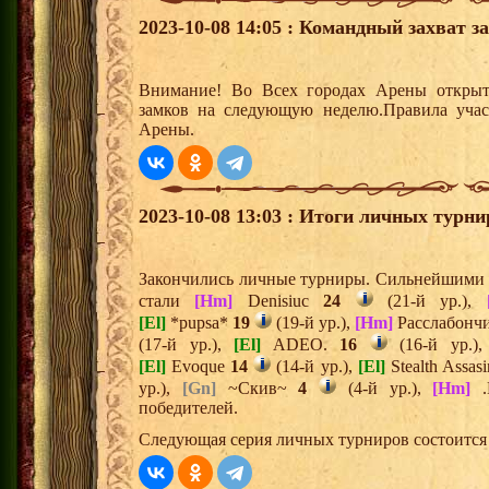
2023-10-08 14:05 : Командный захват з
Внимание! Во Всех городах Арены открыт
замков на следующую неделю.Правила учас
Арены.
2023-10-08 13:03 : Итоги личных турни
Закончились личные турниры. Сильнейшими и
стали
[Hm]
Denisiuc
24
(21-й ур.),
[El]
*pupsa*
19
(19-й ур.),
[Hm]
Расслабонч
(17-й ур.),
[El]
ADEO.
16
(16-й ур.)
[El]
Evoque
14
(14-й ур.),
[El]
Stealth Assas
ур.),
[Gn]
~Скив~
4
(4-й ур.),
[Hm]
.
победителей.
Следующая серия личных турниров состоится 