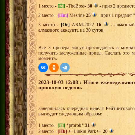
1 место -
[El]
-TheBoss-
30
- приз 2 предмет
2 место -
[Hm]
Mesrine
25
- приз 1 предмет 
3 место -
[Or]
ARM-2022
16
- алмазный
алмазного аккаунта на 30 суток,
Все 3 призера могут проследовать в комна
получить заслуженные призы. Сделать это м
момента.
2023-10-03 12:08 : Итоги еженедельно
прошлую неделю.
Завершилась очередная неделя Рейтингового
выглядит следующим образом:
1 место -
[El]
*prorok*
31
2 место -
[Hb]
++Linkin Park++
20