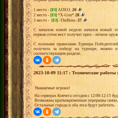
1 место -
[El]
ADEO.
20
2 место -
[El]
*X-Gon*
28
3 место -
[El]
-TheBoss-
37
С началом новой недели начался новый эта
первая сотня мест получит приз - личное ору
С полными правилами Турнира Победителей,
получить за победу на турнире, можно о
соответствующем разделе.
2023-10-09 11:17 : Технические работы 
Уважаемые игроки!
На серверах Ковчега сегодня с 12:00-12:15 бу
Возможны кратковременные перерывы связи.
Остальные города и оба леса будут работать.