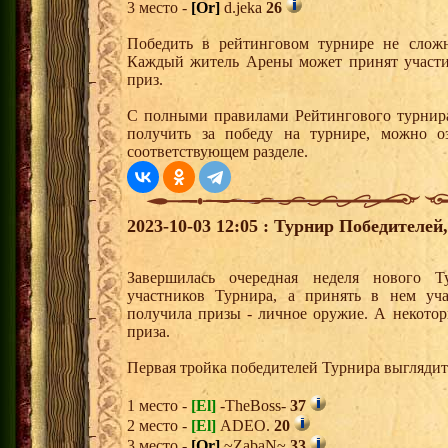
3 место -
[Or]
d.jeka
26
Победить в рейтинговом турнире не сложн
Каждый житель Арены может принят участи
приз.
С полными правилами Рейтингового турнира
получить за победу на турнире, можно о
соответствующем разделе.
2023-10-03 12:05 : Турнир Победителе
Завершилась очередная неделя нового Т
участников Турнира, а принять в нем уч
получила призы - личное оружие. А некото
приза.
Первая тройка победителей Турнира выгляди
1 место -
[El]
-TheBoss-
37
2 место -
[El]
ADEO.
20
3 место -
[Or]
~ZabaN~
33