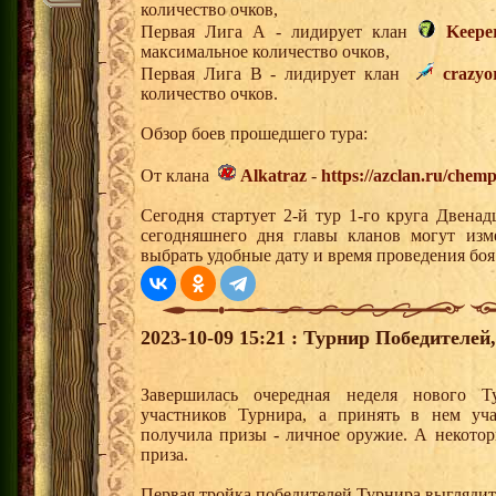
количество очков,
Первая Лига А - лидирует клан
Keepe
максимальное количество очков,
Первая Лига В - лидирует клан
crazyo
количество очков.
Обзор боев прошедшего тура:
От клана
Alkatraz
-
https://azclan.ru/chem
Сегодня стартует 2-й тур 1-го круга Двена
сегодняшнего дня главы кланов могут изм
выбрать удобные дату и время проведения боя
2023-10-09 15:21 : Турнир Победителе
Завершилась очередная неделя нового Т
участников Турнира, а принять в нем уч
получила призы - личное оружие. А некото
приза.
Первая тройка победителей Турнира выгляди