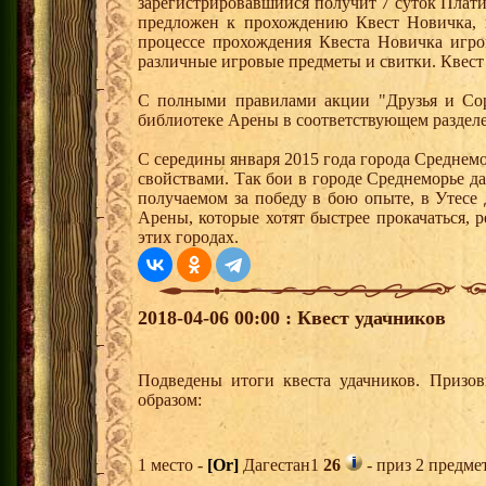
зарегистрировавшийся получит 7 суток Плати
предложен к прохождению Квест Новичка, 
процессе прохождения Квеста Новичка игро
различные игровые предметы и свитки. Квест
С полными правилами акции "Друзья и Сор
библиотеке Арены в соответствующем разделе
С середины января 2015 года города Среднем
свойствами. Так бои в городе Среднеморье 
получаемом за победу в бою опыте, в Утесе
Арены, которые хотят быстрее прокачаться, 
этих городах.
2018-04-06 00:00 : Квест удачников
Подведены итоги квеста удачников. Призо
образом:
1 место -
[Or]
Дагестан1
26
- приз 2 предме