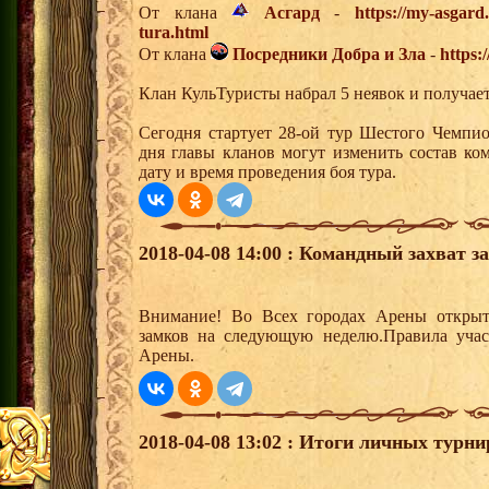
От клана
Асгард
-
https://my-asgar
tura.html
От клана
Посредники Добра и Зла
-
https:
Клан КульТуристы набрал 5 неявок и получае
Сегодня стартует 28-ой тур Шестого Чемпи
дня главы кланов могут изменить состав к
дату и время проведения боя тура.
2018-04-08 14:00 : Командный захват з
Внимание! Во Всех городах Арены открыт
замков на следующую неделю.Правила учас
Арены.
2018-04-08 13:02 : Итоги личных турни