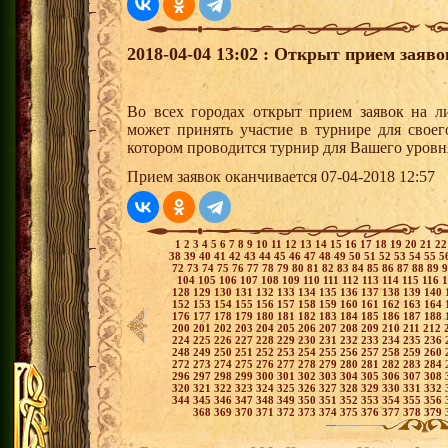
2018-04-04 13:02 : Открыт прием заяв
Во всех городах открыт прием заявок на 
может принять участие в турнире для своег
котором проводится турнир для Вашего уровн
Прием заявок оканчивается 07-04-2018 12:57
1
2
3
4
5
6
7
8
9
10
11
12
13
14
15
16
17
18
19
20
21
2
38
39
40
41
42
43
44
45
46
47
48
49
50
51
52
53
54
55
5
72
73
74
75
76
77
78
79
80
81
82
83
84
85
86
87
88
89
104
105
106
107
108
109
110
111
112
113
114
115
116
128
129
130
131
132
133
134
135
136
137
138
139
140
152
153
154
155
156
157
158
159
160
161
162
163
164
176
177
178
179
180
181
182
183
184
185
186
187
188
200
201
202
203
204
205
206
207
208
209
210
211
212
224
225
226
227
228
229
230
231
232
233
234
235
236
248
249
250
251
252
253
254
255
256
257
258
259
260
272
273
274
275
276
277
278
279
280
281
282
283
284
296
297
298
299
300
301
302
303
304
305
306
307
308
320
321
322
323
324
325
326
327
328
329
330
331
332
344
345
346
347
348
349
350
351
352
353
354
355
356
368
369
370
371
372
373
374
375
376
377
378
379