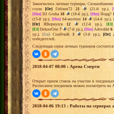
Закончились личные турниры. Сильнейшими и
стали
[Or]
Гоблин72
21
(21-й ур.),
[Hm]
DJ Gosha
18
(18-й ур.),
[Hm]
Hopg?
(15-й ур.),
[Hm]
64-молчун
14
(14-й ур.),
[Or]
ЯВернулся
12
(12-й ур.),
[El]
[El]
DeluxeOne
7
(7-й ур.),
[Hm]
Adovddd
6
ур.),
[Gn]
СпаНчиК
3
(3-й ур.),
[Or]
Д
победителей.
Следующая серия личных турниров состоится 
2018-04-07 08:00 : Арена Смерти
Открыт прием ставок на участие в поединка
Расписание поединков можно посмотреть на А
2018-04-06 19:13 : Работы на серверах 