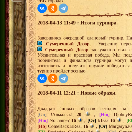
этих городах.
2018-04-13 11:49 : Итоги турнира.
Завершился очередной клановый турнир. На
Сумеречный Дозор
. Уверенно переи
Сумеречный Дозор
заслуженно стал с
Убедительная и красивая победа. Мы позд
победителя и финалиста турнира могут п
изготовить и получить оружие победителя
турнир пройдет осенью.
2018-04-11 12:21 : Новые образы.
Двадцать новых образов сегодня н
[Gn]
!Алмалык!
20
,
[Hm]
Djohny
[Hm]
No name?
16
,
[Or]
b1saa
16
,
[El
[Hb]
ComeBack1sReal
16
,
[Or]
Margaryn2