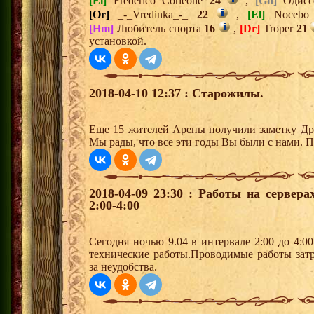
[El]
Frederico Corleone
24
,
[Gn]
Одис
[Or]
_-_Vredinka_-_
22
,
[El]
Noceb
[Hm]
Любитель спорта
16
,
[Dr]
Troper
21
установкой.
2018-04-10 12:37 : Старожилы.
Еще 15 жителей Арены получили заметку Дре
Мы рады, что все эти годы Вы были с нами. П
2018-04-09 23:30 : Работы на сервер
2:00-4:00
Сегодня ночью 9.04 в интервале 2:00 до 4:0
технические работы.Проводимые работы зат
за неудобства.