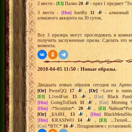
2 место -
[El]
Палко
20
- приз 1 предмет "То
3 место -
[Hm]
hurtBy
11
- алмазный 
алмазного аккаунта на 30 суток,
Все 3 призера могут проследовать в комна
получить заслуженные призы. Сделать это м
момента.
2018-04-05 11:50 : Новые образы.
Двадцать новых образов сегодня на Арен
[Or]
PwnzQQ
17
,
[Or]
~Love is sum
[El]
L1ve4Fun
15
,
[Gn]
Black Pan
[Hm]
GoingToDark
11
,
[Gn]
Morning 
[Hm]
-*Scorpion*-
20
,
[El]
Чайная*Ро
[Or]
_БАЯН_
13
,
[Hm]
BlackMetalSk
[Hm]
KRASIWO
14
,
[El]
...Тихий..
[Gn]
*BTC*
16
. Поздравляем с установкой.