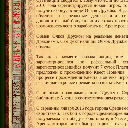
Суть акции сводится к тому, что если по Ва
2016 года зарегистрируется новый игрок, 
получите бонус в виде Очков Дружбы. В д
обменять на реальные деньги или си
дополнительный бонус в синих сотках по ито
возможность честно заработать на Арене реал
Обмен Очков Дружбы на реальные деньги 
Драконами. Сам факт наличия Очков Дружбы 
обмена.
Так же с момента начала акции, вне з
зарегистрировался по реферальной 
зарегистрировавшийся получит 7 суток Плати
предложен к прохождению Квест Новичка, 
процессе прохождения Квеста Новичка игро
различные игровые предметы и свитки. Квест
С полными правилами акции "Друзья и Сор
библиотеке Арены в соответствующем разделе
С середины января 2015 года города Среднем
свойствами. Так бои в городе Среднеморье 
получаемом за победу в бою опыте, в Утесе
Арены, которые хотят быстрее прокачаться, 