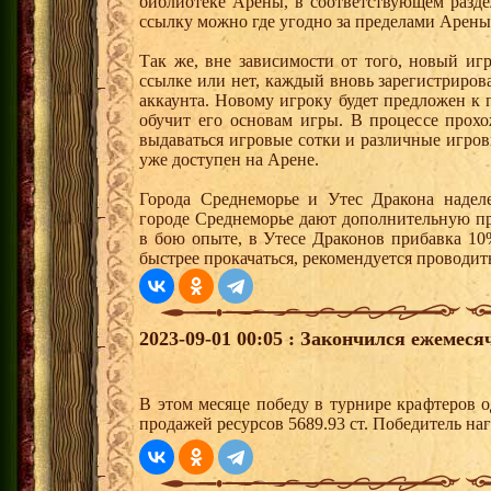
библиотеке Арены, в соответствующем разде
ссылку можно где угодно за пределами Арены
Так же, вне зависимости от того, новый иг
ссылке или нет, каждый вновь зарегистриро
аккаунта. Новому игроку будет предложен к
обучит его основам игры. В процессе прох
выдаваться игровые сотки и различные игро
уже доступен на Арене.
Города Среднеморье и Утес Дракона надел
городе Среднеморье дают дополнительную пр
в бою опыте, в Утесе Драконов прибавка 10
быстрее прокачаться, рекомендуется проводит
2023-09-01 00:05 : Закончился ежемес
В этом месяце победу в турнире крафтеров 
продажей ресурсов 5689.93 ст. Победитель н