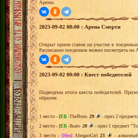
Арены.
2023-09-02 08:00 : Арена Смерти
Открыт прием ставок на участие в поединка
Расписание поединков можно посмотреть на А
2023-09-02 00:00 : Квест победителей
Подведены итоги квеста победителей. Приз
образом:
1 место -
[El]
-TheBoss-
29
- приз 2 предмет
2 место -
[El]
-Jkam-
20
- приз 1 предмет "Т
3 место -
[Hm]
AhegaoGirl
23
- алмазный