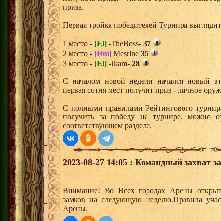
приза.
Первая тройка победителей Турнира выгляди
1 место -
[El]
-TheBoss-
37
2 место -
[Hm]
Mesrine
35
3 место -
[El]
-Jkam-
28
С началом новой недели начался новый эта
первая сотня мест получит приз - личное оруж
С полными правилами Рейтингового турнира
получить за победу на турнире, можно о
соответствующем разделе.
2023-08-27 14:05 : Командный захват з
Внимание! Во Всех городах Арены открыт
замков на следующую неделю.Правила учас
Арены.