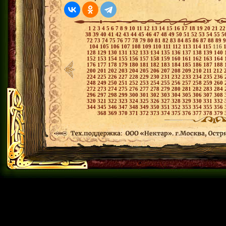
1
2
3
4
5
6
7
8
9
10
11
12
13
14
15
16
17
18
19
20
21
2
38
39
40
41
42
43
44
45
46
47
48
49
50
51
52
53
54
55
5
72
73
74
75
76
77
78
79
80
81
82
83
84
85
86
87
88
89
104
105
106
107
108
109
110
111
112
113
114
115
116
128
129
130
131
132
133
134
135
136
137
138
139
140
152
153
154
155
156
157
158
159
160
161
162
163
164
176
177
178
179
180
181
182
183
184
185
186
187
188
200
201
202
203
204
205
206
207
208
209
210
211
212
224
225
226
227
228
229
230
231
232
233
234
235
236
248
249
250
251
252
253
254
255
256
257
258
259
260
272
273
274
275
276
277
278
279
280
281
282
283
284
296
297
298
299
300
301
302
303
304
305
306
307
308
320
321
322
323
324
325
326
327
328
329
330
331
332
344
345
346
347
348
349
350
351
352
353
354
355
356
368
369
370
371
372
373
374
375
376
377
378
379