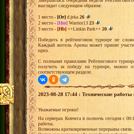
Завершилась очередная неделя Рейтингового
выглядит следующим образом:
1 место -
[Or]
d.jeka
26
2 место -
[Hm]
Warrior13
23
3 место -
[Hb]
++Linkin Park++
20
Победить в рейтинговом турнире не сложн
Каждый житель Арены может принят участи
приз.
С полными правилами Рейтингового турнира
получить за победу на турнире, можно о
соответствующем разделе.
2023-08-28 17:44 : Технические работы 
Уважаемые игроки!
На серверах Ковчега в полночь сегодня с 00:
работы.
Возможны кратковременные перерывы связи.