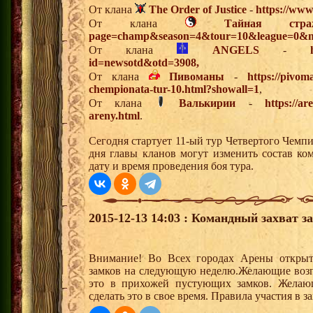
От клана
The Order of Justice
-
https://www
От клана
Тайная стра
page=champ&season=4&tour=10&league=0&m
От клана
ANGELS
-
id=newsotd&otd=3908,
От клана
Пивоманы
-
https://pivo
chempionata-tur-10.html?showall=1
,
От клана
Валькирии
-
https://a
areny.html
.
Сегодня стартует 11-ый тур Четвертого Чемп
дня главы кланов могут изменить состав к
дату и время проведения боя тура.
2015-12-13 14:03 : Командный захват з
Внимание! Во Всех городах Арены открыт
замков на следующую неделю.Желающие возгла
это в прихожей пустующих замков. Желающ
сделать это в свое время. Правила участия в 