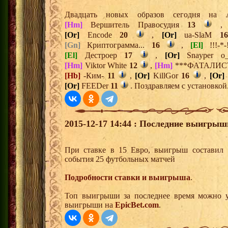
Двадцать новых образов сегодня н
[Hm]
Вершитель Правосудия
13
[Or]
Encode
20
,
[Or]
ua-SlaM
16
[Gn]
Криптограмма...
16
,
[El]
!!!-*
[El]
Дестроер
17
,
[Or]
Snayper 
[Hm]
Viktor White
12
,
[Hm]
***ФАТАЛИС
[Hb]
-Ким-
11
,
[Or]
KillGor
16
,
[Or]
[Or]
FEEDer
11
. Поздравляем с установкой
2015-12-17 14:44 : Последние выигрыш
При ставке в 15 Евро, выигрыш составил 
события 25 футбольных матчей
Подробности ставки и выигрыша
.
Топ выигрыши за последнее время можно у
выигрыши на
EpicBet.com
.