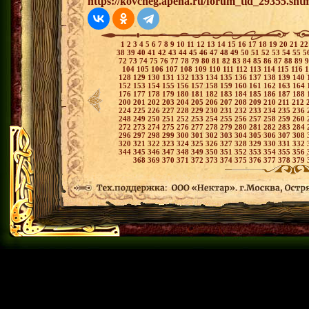
https://kovcheg.apeha.ru/forum_tid_29355.sht
1
2
3
4
5
6
7
8
9
10
11
12
13
14
15
16
17
18
19
20
21
2
38
39
40
41
42
43
44
45
46
47
48
49
50
51
52
53
54
55
5
72
73
74
75
76
77
78
79
80
81
82
83
84
85
86
87
88
89
104
105
106
107
108
109
110
111
112
113
114
115
116
128
129
130
131
132
133
134
135
136
137
138
139
140
152
153
154
155
156
157
158
159
160
161
162
163
164
176
177
178
179
180
181
182
183
184
185
186
187
188
200
201
202
203
204
205
206
207
208
209
210
211
212
224
225
226
227
228
229
230
231
232
233
234
235
236
248
249
250
251
252
253
254
255
256
257
258
259
260
272
273
274
275
276
277
278
279
280
281
282
283
284
296
297
298
299
300
301
302
303
304
305
306
307
308
320
321
322
323
324
325
326
327
328
329
330
331
332
344
345
346
347
348
349
350
351
352
353
354
355
356
368
369
370
371
372
373
374
375
376
377
378
379