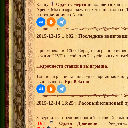
Клану
Орден Смерти
исполняется 8 лет с
Арене. Мы поздравляем всех членов клана с 
и процветания на Арене.
2015-12-15 14:02 : Последние выигрыш
При ставке в 1000 Евро, выигрыш состави
режиме LIVE на события 2 футбольных матче
Подробности ставки и выигрыша
.
Топ выигрыши за последнее время можно у
выигрыши на
EpicBet.com
.
2015-12-14 13:25 : Расовый клановый т
Завершился предновогодний расовый клан
[Dr]
Орден Драконов
. Уверенно 