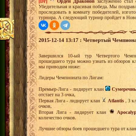
[Dr]
Орден Драконов
заслуженно стал 
Убедительная и красивая победа. Мы поздрав
проследовать в комнату победителей, изгот
турнира. А следующий турнир пройдет в Ново
2015-12-14 13:17 : Четвертый Чемпиона
Завершился 10-ый тур Четвертого Чем
прошедшего тура можно узнать из обзоров к
мы приводим ниже:
Лидеры Чемпионата по Лигам:
Премьер-Лига - лидирует клан
Сумеречны
отстает на 3 очка,
Первая Лига - лидирует клан
Atlantis
, 3 к
очков,
Вторая Лига - лидирует клан
Apocalyp
количество очков.
Лучшие обзоры боев прошедшего тура от клан