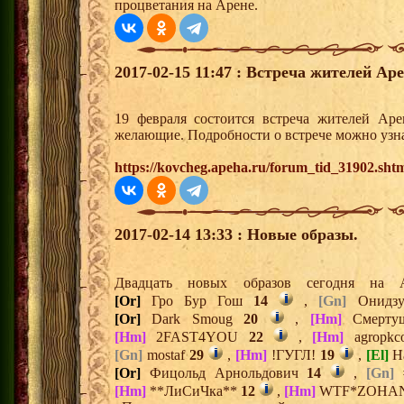
процветания на Арене.
2017-02-15 11:47 : Встреча жителей Аре
19 февраля состоится встреча жителей Аре
желающие. Подробности о встрече можно узна
https://kovcheg.apeha.ru/forum_tid_31902.sht
2017-02-14 13:33 : Новые образы.
Двадцать новых образов сегодня н
[Or]
Гро Бур Гош
14
,
[Gn]
Онидз
[Or]
Dark Smoug
20
,
[Hm]
Смерту
[Hm]
2FAST4YOU
22
,
[Hm]
agropk
[Gn]
mostaf
29
,
[Hm]
!ГУГЛ!
19
,
[El]
Н
[Or]
Фицольд Арнольдович
14
,
[Gn]
#
[Hm]
**ЛиСиЧка**
12
,
[Hm]
WTF*ZOHA