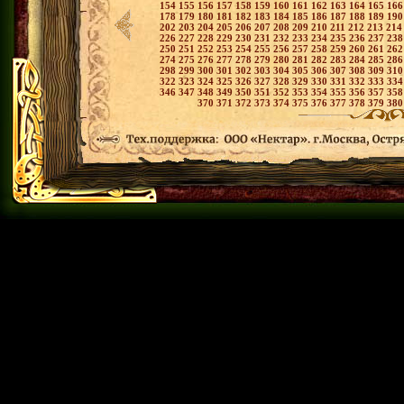
154
155
156
157
158
159
160
161
162
163
164
165
16
178
179
180
181
182
183
184
185
186
187
188
189
19
202
203
204
205
206
207
208
209
210
211
212
213
21
226
227
228
229
230
231
232
233
234
235
236
237
23
250
251
252
253
254
255
256
257
258
259
260
261
26
274
275
276
277
278
279
280
281
282
283
284
285
28
298
299
300
301
302
303
304
305
306
307
308
309
31
322
323
324
325
326
327
328
329
330
331
332
333
33
346
347
348
349
350
351
352
353
354
355
356
357
35
370
371
372
373
374
375
376
377
378
379
38