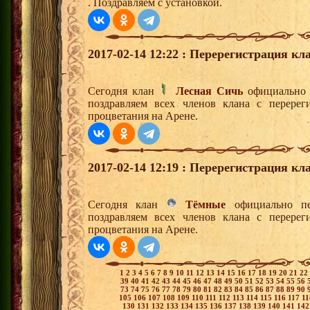
. Поздравляем с установкой.
2017-02-14 12:22 : Перерегистрация кл
Сегодня клан
Лесная Сичь
официально 
поздравляем всех членов клана с перерег
процветания на Арене.
2017-02-14 12:19 : Перерегистрация кл
Сегодня клан
Тёмные
официально пе
поздравляем всех членов клана с перерег
процветания на Арене.
1
2
3
4
5
6
7
8
9
10
11
12
13
14
15
16
17
18
19
20
21
22
39
40
41
42
43
44
45
46
47
48
49
50
51
52
53
54
55
56
73
74
75
76
77
78
79
80
81
82
83
84
85
86
87
88
89
90
105
106
107
108
109
110
111
112
113
114
115
116
117
1
130
131
132
133
134
135
136
137
138
139
140
141
14