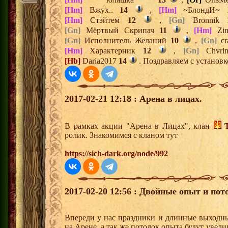
[Hm]
Вжух..
14
,
[Hm]
~БлондИ~
[Hm]
Стэйтем
12
,
[Gn]
Bronnik
[Gn]
Мёртвый Скрипач
11
,
[Hm]
Zin
[Gn]
Исполнитель Желаний
10
,
[Gn]
cr
[Hm]
Характерник
12
,
[Gn]
Chvr
[Hb]
Daria2017
14
. Поздравляем с установк
2017-02-21 12:18 : Арена в лицах.
В рамках акции "Арена в Лицах", клан
ролик. Знакомимся с кланом тут
https://sich-dark.org/node/992
2017-02-20 12:56 : Двойные опыт и пот
Впереди у нас праздники и длинные выходные
на Арене, а так же потолок опыта будут увели