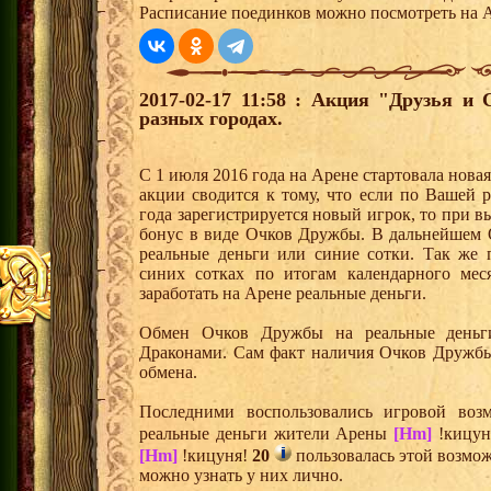
Расписание поединков можно посмотреть на А
2017-02-17 11:58 : Акция "Друзья и
разных городах.
С 1 июля 2016 года на Арене стартовала нова
акции сводится к тому, что если по Вашей 
года зарегистрируется новый игрок, то при 
бонус в виде Очков Дружбы. В дальнейшем 
реальные деньги или синие сотки. Так же 
синих сотках по итогам календарного мес
заработать на Арене реальные деньги.
Обмен Очков Дружбы на реальные деньги
Драконами. Сам факт наличия Очков Дружбы
обмена.
Последними воспользовались игровой во
реальные деньги жители Арены
[Hm]
!кицун
[Hm]
!кицуня!
20
пользовалась этой возмож
можно узнать у них лично.