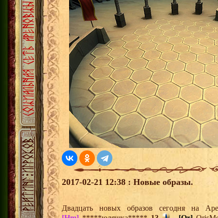
2017-02-21 12:38 : Новые образы.
Двадцать новых образов сегодня на А
[Hm]
*****юляшка*****
13
,
[Or]
OrisM