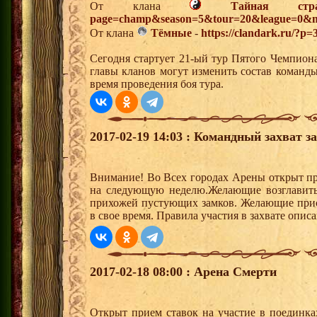
От клана
Тайная стр
page=champ&season=5&tour=20&league=0&m
От клана
Тёмные
-
https://clandark.ru/?p=
Сегодня стартует 21-ый тур Пятого Чемпион
главы кланов могут изменить состав команд
время проведения боя тура.
2017-02-19 14:03 : Командный захват з
Внимание! Во Всех городах Арены открыт пр
на следующую неделю.Желающие возглавить з
прихожей пустующих замков. Желающие присо
в свое время. Правила участия в захвате опи
2017-02-18 08:00 : Арена Смерти
Открыт прием ставок на участие в поединк