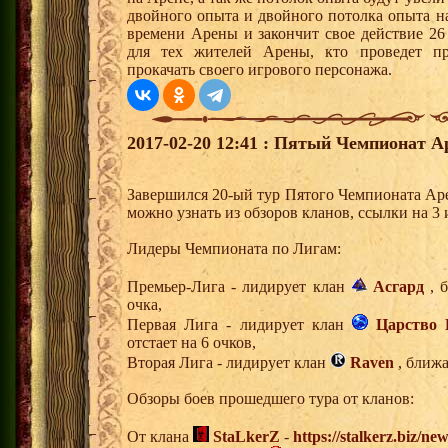
двойного опыта и двойного потолка опыта на
времени Арены и закончит свое действие 26
для тех жителей Арены, кто проведет п
прокачать своего игрового персонажа.
2017-02-20 12:41 : Пятый Чемпионат А
Завершился 20-ый тур Пятого Чемпионата Ар
можно узнать из обзоров кланов, ссылки на 3
Лидеры Чемпионата по Лигам:
Премьер-Лига - лидирует клан
Асгард
, б
очка,
Первая Лига - лидирует клан
Царство 
отстает на 6 очков,
Вторая Лига - лидирует клан
Raven
, ближа
Обзоры боев прошедшего тура от кланов:
От клана
StaLkerZ
-
https://stalkerz.biz/ne