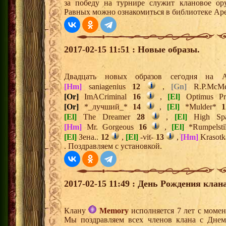
за победу на турнире служит клановое о
Равных можно ознакомиться в библиотеке Аре
2017-02-15 11:51 : Новые образы.
Двадцать новых образов сегодня на
[Hm]
saniagenius
12
,
[Gn]
R.P.McM
[Or]
ImACriminal
16
,
[El]
Optimus P
[Or]
*_лучший_*
14
,
[El]
*Mulder*
1
[El]
The Dreamer
28
,
[El]
High Sp
[Hm]
Mr. Gorgeous
16
,
[El]
*Rumpelsti
[El]
Зена..
12
,
[El]
-vit-
13
,
[Hm]
Krasotk
. Поздравляем с установкой.
2017-02-15 11:49 : День Рождения клана
Клану
Memory
исполняется 7 лет с моме
Мы поздравляем всех членов клана с Днем