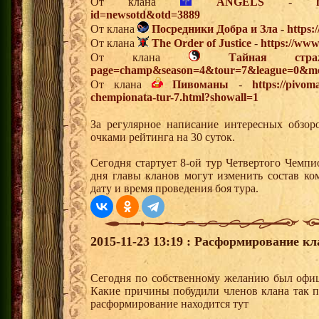
От клана
ANGELS
-
id=newsotd&otd=3889
От клана
Посредники Добра и Зла
-
https:
От клана
The Order of Justice
-
https://www
От клана
Тайная стра
page=champ&season=4&tour=7&league=0&mo
От клана
Пивоманы
-
https://pivo
chempionata-tur-7.html?showall=1
За регулярное написание интересных обзо
очками рейтинга на 30 суток.
Сегодня стартует 8-ой тур Четвертого Чемп
дня главы кланов могут изменить состав к
дату и время проведения боя тура.
2015-11-23 13:19 : Расформирование кл
Сегодня по собственному желанию был офиц
Какие причины побудили членов клана так п
расформирование находится тут