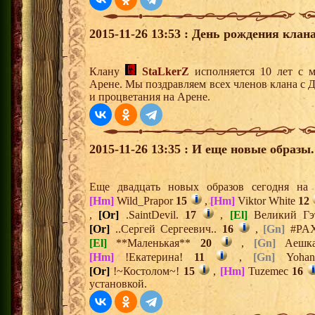
2015-11-26 13:53 : День рождения клана
Клану
StaLkerZ
исполняется 10 лет с 
Арене. Мы поздравляем всех членов клана с 
и процветания на Арене.
2015-11-26 13:35 : И еще новые образы.
Еще двадцать новых образов сегодня н
[Hm]
Wild_Prapor
15
,
[Hm]
Viktor White
12
,
[Or]
.SaintDevil.
17
,
[El]
Великий Г
[Or]
..Сергей Сергеевич..
16
,
[Gn]
#PA
[El]
**Маленькая**
20
,
[Gn]
Аеш
[Hm]
!Екатерина!
11
,
[Gn]
Yoh
[Or]
!~Костолом~!
15
,
[Hm]
Tuzemec
16
установкой.