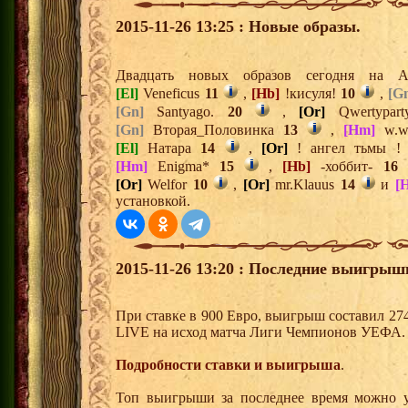
2015-11-26 13:25 : Новые образы.
Двадцать новых образов сегодня на
[El]
Veneficus
11
,
[Hb]
!кисуля!
10
,
[G
[Gn]
Santyago.
20
,
[Or]
Qwertypar
[Gn]
Вторая_Половинка
13
,
[Hm]
w.
[El]
Натара
14
,
[Or]
! ангел тьмы 
[Hm]
Enigma*
15
,
[Hb]
-хоббит-
16
[Or]
Welfor
10
,
[Or]
mr.Klauus
14
и
[
установкой.
2015-11-26 13:20 : Последние выигрыш
При ставке в 900 Евро, выигрыш составил 27
LIVE на исход матча Лиги Чемпионов УЕФА.
Подробности ставки и выигрыша
.
Топ выигрыши за последнее время можно у