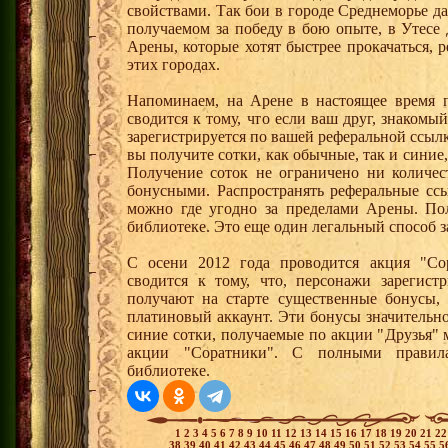
свойствами. Так бои в городе Среднеморье 
получаемом за победу в бою опыте, в Утесе
Арены, которые хотят быстрее прокачаться, 
этих городах.
Напоминаем, на Арене в настоящее время п
сводится к тому, что если ваш друг, знаком
зарегистрируется по вашей реферальной ссылк
вы получите сотки, как обычные, так и синие,
Получение соток не ограничено ни количес
бонусными. Распространять реферальные сс
можно где угодно за пределами Арены. По
библиотеке. Это еще один легальный способ з
С осени 2012 года проводится акция "Со
сводится к тому, что, персонажи зарегист
получают на старте существенные бонусы, 
платиновый аккаунт. Эти бонусы значительно
синие сотки, получаемые по акции "Друзья"
акции "Соратники". С полными правил
библиотеке.
1
2
3
4
5
6
7
8
9
10
11
12
13
14
15
16
17
18
19
20
21
2
38
39
40
41
42
43
44
45
46
47
48
49
50
51
52
53
54
55
5