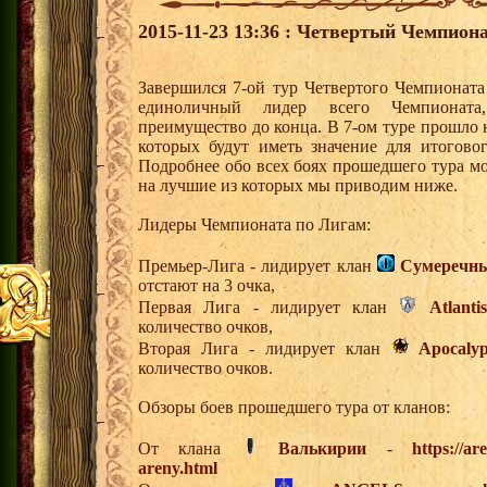
2015-11-23 13:36 : Четвертый Чемпиона
Завершился 7-ой тур Четвертого Чемпионат
единоличный лидер всего Чемпионата,
преимущество до конца. В 7-ом туре прошло 
которых будут иметь значение для итогово
Подробнее обо всех боях прошедшего тура мо
на лучшие из которых мы приводим ниже.
Лидеры Чемпионата по Лигам:
Премьер-Лига - лидирует клан
Сумеречны
отстают на 3 очка,
Первая Лига - лидирует клан
Atlantis
количество очков,
Вторая Лига - лидирует клан
Apocalyp
количество очков.
Обзоры боев прошедшего тура от кланов:
От клана
Валькирии
-
https://a
areny.html