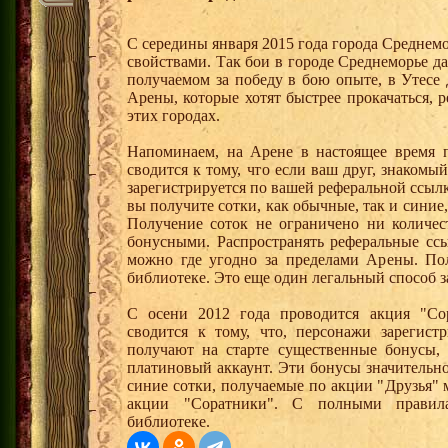
С середины января 2015 года города Среднем
свойствами. Так бои в городе Среднеморье 
получаемом за победу в бою опыте, в Утесе
Арены, которые хотят быстрее прокачаться, 
этих городах.
Напоминаем, на Арене в настоящее время п
сводится к тому, что если ваш друг, знаком
зарегистрируется по вашей реферальной ссылк
вы получите сотки, как обычные, так и синие,
Получение соток не ограничено ни количес
бонусными. Распространять реферальные сс
можно где угодно за пределами Арены. По
библиотеке. Это еще один легальный способ з
С осени 2012 года проводится акция "Со
сводится к тому, что, персонажи зарегист
получают на старте существенные бонусы, 
платиновый аккаунт. Эти бонусы значительно
синие сотки, получаемые по акции "Друзья"
акции "Соратники". С полными правил
библиотеке.