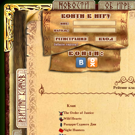
Рейтинг кл
Клан
The Order of Justice
Wild Hearts
Рыцари Судного Дня
Night Hunters