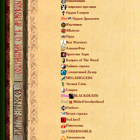
Инквизиция
Свирепые кролики
Орден Смерти
[Dr]
Орден Драконов
Язычники
Alkatraz
Орда
Best Warriors
АлконаФты
Братство Зари
Keepers of The Wood
Тайная стража
Сумеречный Дозор
MEGADIGGERS
Лесная Сичь
Спарта
[Hm]
BLACKDEATH
[Gn]
Mithril brotherhood
Outlaws
Белая стража
StaLkerZ
Пивоманы
UNDERWORLD
Элементали