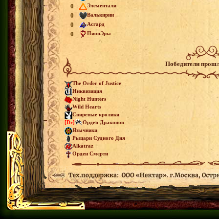
0
Элементали
0
Валькирии
0
Асгард
0
ПионЭры
Победители прошл
The Order of Justice
Инквизиция
Night Hunters
Wild Hearts
Свирепые кролики
[Dr]
Орден Драконов
Язычники
Рыцари Судного Дня
Alkatraz
Орден Смерти