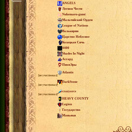
ANGELS
Легион Чести
Nukemaru-gumi
Мальтийский Орден
League of Nations
Валькирии
Царство Небесное
Козацкая Сичь
4400
Shades In Night
Асгард
ПионЭры
Atlantis
[не участвовал]
DarkStone
[не участвовал]
crazyorcs
[не участвовал]
HEAVY COUNTY
Legion
Государство
Маньяки