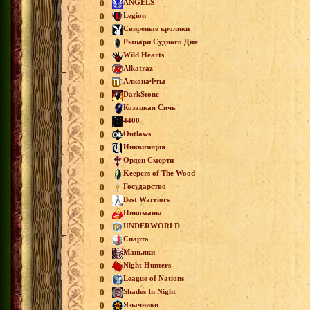
0
ANGELS
0
Legion
0
Свирепые кролики
0
Рыцари Судного Дня
0
Wild Hearts
0
Alkatraz
0
АлконаФты
0
DarkStone
0
Козацкая Сичь
0
4400
0
Outlaws
0
Инквизиция
0
Орден Смерти
0
Keepers of The Wood
0
Государство
0
Best Warriors
0
Пивоманы
0
UNDERWORLD
0
Спарта
0
Маньяки
0
Night Hunters
0
League of Nations
0
Shades In Night
0
Язычники