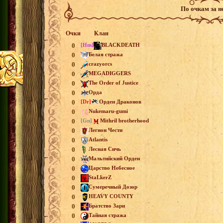
По очкам за 
Очки
Клан
0
[Hm]
BLACKDEATH
0
Белая стража
0
crazyorcs
0
MEGADIGGERS
0
The Order of Justice
0
Орда
0
[Dr]
Орден Драконов
0
Nukemaru-gumi
0
[Gn]
Mithril brotherhood
0
Легион Чести
0
Atlantis
0
Лесная Сичь
0
Мальтийский Орден
0
Царство Небесное
0
StaLkerZ
0
Сумеречный Дозор
0
HEAVY COUNTY
0
Братство Зари
0
Тайная стража