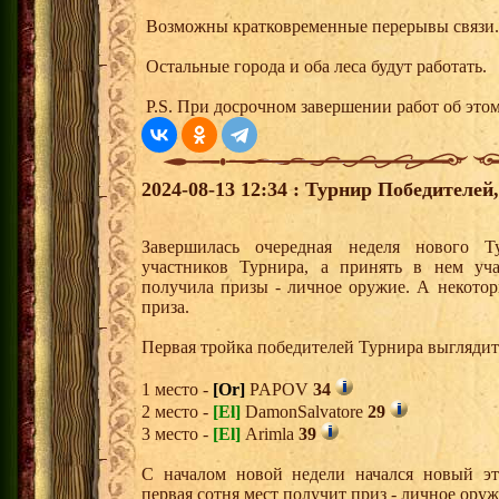
Возможны кратковременные перерывы связи.
Остальные города и оба леса будут работать.
P.S. При досрочном завершении работ об этом
2024-08-13 12:34 : Турнир Победителе
Завершилась очередная неделя нового Т
участников Турнира, а принять в нем уч
получила призы - личное оружие. А некото
приза.
Первая тройка победителей Турнира выгляди
1 место -
[Or]
PAPOV
34
2 место -
[El]
DamonSalvatore
29
3 место -
[El]
Arimla
39
С началом новой недели начался новый эта
первая сотня мест получит приз - личное ору