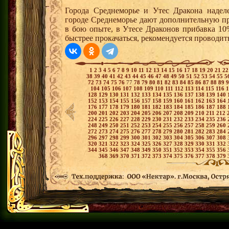
Города Среднеморье и Утес Дракона надел
городе Среднеморье дают дополнительную пр
в бою опыте, в Утесе Драконов прибавка 10
быстрее прокачаться, рекомендуется проводит
1
2
3
4
5
6
7
8
9
10
11
12
13
14
15
16
17
18
19
20
21
2
38
39
40
41
42
43
44
45
46
47
48
49
50
51
52
53
54
55
5
72
73
74
75
76
77
78
79
80
81
82
83
84
85
86
87
88
89
104
105
106
107
108
109
110
111
112
113
114
115
116
128
129
130
131
132
133
134
135
136
137
138
139
140
152
153
154
155
156
157
158
159
160
161
162
163
164
176
177
178
179
180
181
182
183
184
185
186
187
188
200
201
202
203
204
205
206
207
208
209
210
211
212
224
225
226
227
228
229
230
231
232
233
234
235
236
248
249
250
251
252
253
254
255
256
257
258
259
260
272
273
274
275
276
277
278
279
280
281
282
283
284
296
297
298
299
300
301
302
303
304
305
306
307
308
320
321
322
323
324
325
326
327
328
329
330
331
332
344
345
346
347
348
349
350
351
352
353
354
355
356
368
369
370
371
372
373
374
375
376
377
378
379