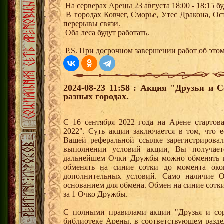
На серверах Арены 23 августа 18:00 - 18:15 
В городах Ковчег, Сморье, Утес Дракона, О
перерывы связи.
Оба леса будут работать.
P.S. При досрочном завершении работ об этом
2024-08-23 11:58 : Акция "Друзья и 
разных городах.
С 16 сентября 2022 года на Арене стартов
2022". Суть акции заключается в том, что е
Вашей реферальной ссылке зарегистрирова
выполнении условий акции, Вы получае
дальнейшем Очки Дружбы можно обменять 
обменять на синие сотки до момента око
дополнительных условий. Само наличие О
основанием для обмена. Обмен на синие сотки 
за 1 Очко Дружбы.
С полными правилами акции "Друзья и сор
библиотеке Арены, в соответствующем разде