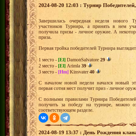
2024-08-20 12:03 : Турнир Победителе
Завершилась очередная неделя нового Т
участников Турнира, а принять в нем уч
получила призы - личное оружие. А некото
приза.
Первая тройка победителей Турнира выгляди
1 место -
[El]
DamonSalvatore
29
2 место -
[El]
Arimla
39
3 место -
[Hm]
Kinsvater
40
С началом новой недели начался новый эта
первая сотня мест получит приз - личное ору
С полными правилами Турнира Победителей,
получить за победу на турнире, можно о
соответствующем разделе.
2024-08-19 13:37 : День Рождения клан