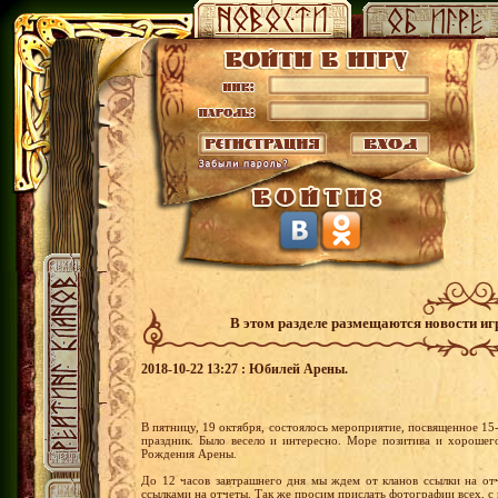
В этом разделе размещаются новости и
2018-10-22 13:27 : Юбилей Арены.
В пятницу, 19 октября, состоялось мероприятие, посвященное 15
праздник. Было весело и интересно. Море позитива и хорошег
Рождения Арены.
До 12 часов завтрашнего дня мы ждем от кланов ссылки на от
ссылками на отчеты. Так же просим прислать фотографии всех, с