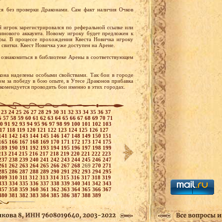
я без проверки Драконами. Сам факт наличия Очков
й игрок зарегистрировался по реферальной ссылке или
тинового аккаунта. Новому игроку будет предложен к
ры. В процессе прохождения Квеста Новичка игроку
 свитки. Квест Новичка уже доступен на Арене.
ознакомиться в библиотеке Арены в соответствующем
она наделены особыми свойствами. Так бои в городе
м за победу в бою опыте, в Утесе Драконов прибавка
екомендуется проводить бои именно в этих городах.
2
23
24
25
26
27
28
29
30
31
32
33
34
35
36
37
6
57
58
59
60
61
62
63
64
65
66
67
68
69
70
71
90
91
92
93
94
95
96
97
98
99
100
101
102
103
117
118
119
120
121
122
123
124
125
126
127
141
142
143
144
145
146
147
148
149
150
151
165
166
167
168
169
170
171
172
173
174
175
189
190
191
192
193
194
195
196
197
198
199
213
214
215
216
217
218
219
220
221
222
223
237
238
239
240
241
242
243
244
245
246
247
261
262
263
264
265
266
267
268
269
270
271
285
286
287
288
289
290
291
292
293
294
295
309
310
311
312
313
314
315
316
317
318
319
333
334
335
336
337
338
339
340
341
342
343
357
358
359
360
361
362
363
364
365
366
367
380
381
382
383
384
385
386
387
388
389