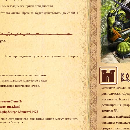
и мы выдадим все призы победителям.
отолка опыта. Правило будет действовать до 23:00 4
ура.
 о боях прошедшего тура можно узнать из обзоров
и максимальное количество очков,
ли максимальное количество очков,
симальное количество очков.
основан:
начало но
расположен:
Сред
население: более 1
y-sezon-7-tur-3/
регистрация:
разр
tego-tura.html
замков:
53
ndex.php?curp=1&curn=11475
частных владений
ение сегодняшнего дня главы кланов могут изменить
едения боя тура.
частных участков
суверенитет:
неза