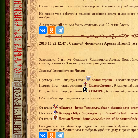
На мероприятии проводились конкурсы. В течение текущей недел
На Арене уже действует правило двойного опыта и двойного п
ноября.
А в следующий раз, мы будем отмечать уже 20-летие Арены.
2018-10-22 12:47 : Седьмой Чемпионат Арены. Итоги 3-го т
Завершился 3-ий тур Седьмого Чемпионата Арены. Подробнее
кланов, ссылки на 3 из которых мы приводим ниже.
Лидеры Чемпионата по Лигам:
Премьер-Лига - лидирует клан
Белая стража
, 4 клана набрал
Первая Лига - лидирует клан
Орден Смерти
, 9 кланов набра
Вторая Лига - лидирует клан
СИБИРЬ
, 6 кланов набрали мак
Обзоры боев прошедшего тура от кланов:
От клана
Alkatraz
-
https://azclan.ru/obzor-chempionata-aren
От клана
Асгард
-
https://my-asgard.pro/main/5321-obzor-tre
От клана
Легион Чести
-
https://www.legion-of-honour.ru/i
Сегодня стартует 4-ый тур Седьмого Чемпионата Арены. В теч
состав команды Чемпионата и выбрать удобные дату и время пров