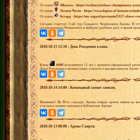
От клана
Alkatraz
-
https://azclan.ru/obzor-chempionata-aren
От клана
Легион Чести
-
https://www.legion-of-honour.ru/i
От клана
Асгард
-
https://my-asgard.pro/main/5317-obzor-vt
Сегодня стартует 3-ий тур Седьмого Чемпионата Арены. В теч
состав команды Чемпионата и выбрать удобные дату и время пров
2018-10-15 12:10 : День Рождения клана.
Клану
4400
исполняется 11 лет с момента официальной регис
Днем Рождения и желаем клану успехов и процветания на Арене.
2018-10-14 14:00 : Командный захват замков.
Внимание! Во Всех городах Арены открыт прием заявок на ко
участия в захвате описаны в библиотеке Арены.
2018-10-13 08:00 : Арена Смерти