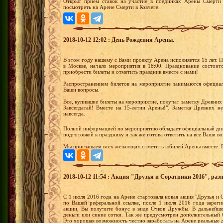
Открыт прием ставок на участие в поединках Арены Смерти 
посмотреть на Арене Смерти в Ковчеге.
2018-10-12 12:02 : День Рождения Арены.
В этом году нашему с Вами проекту Арена исполняется 15 лет.
в Москве, начало мероприятия в 18:00. Празднование состоит
приобрести билеты и отметить праздник вместе с нами!
Распространением билетов на мероприятие занимаются официал
Ваши вопросы.
Все, купившие билеты на мероприятие, получат заметку Древних 
Завсегдатай! Вместе на 15-летии Арены!". Заметка Древних н
навсегда.
Полной информацией по мероприятию обладает официальный ди
подготовкой к празднику и так же готова ответить на все Ваши в
Мы приглашаем всех желающих отметить юбилей Арены вместе. Г
2018-10-12 11:54 : Акция "Друзья и Соратники 2016", раз
С 1 июля 2016 года на Арене стартовала новая акция "Друзья и С
по Вашей реферальной ссылке, после 1 июля 2016 года зареги
акции, Вы получите бонус в виде Очков Дружбы. В дальнейш
деньги или синие сотки. Так же предусмотрен дополнительный 
Это хорошая возможность честно заработать на Арене реальные 