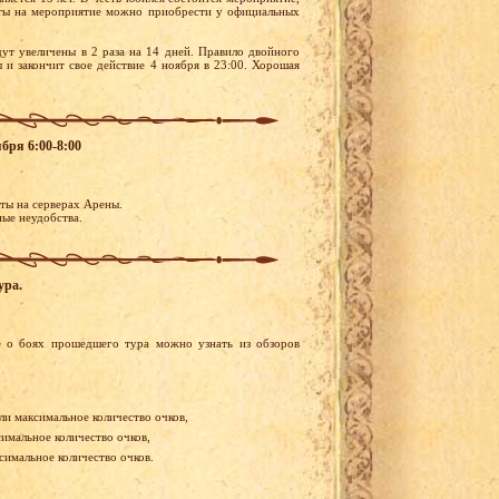
леты на мероприятие можно приобрести у официальных
ут увеличены в 2 раза на 14 дней. Правило двойного
 и закончит свое действие 4 ноября в 23:00. Хорошая
бря 6:00-8:00
оты на серверах Арены.
ные неудобства.
ура.
 о боях прошедшего тура можно узнать из обзоров
ли максимальное количество очков,
симальное количество очков,
симальное количество очков.