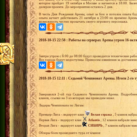
которое пройдет 19 октября в Москве и начнется в 18:00. Би
дилеров проекта. До мероприятия осталось 2 дня.
В честь Дня Рождения Арены, опыт за бои и потолок опыта буд
опыта начнет действовать 21 октября в 23:00 по времени Арены
возможность честно прокачать своего игрового персонажа.
2018-10-15 22:58 : Работы на серверах Арены утром 16 октя
Завтра утром с 6:00 до 08:00 будут проводится технические раб
Все города будут недоступны. Приносим извинения за доставлен
2018-10-15 12:11 : Седьмой Чемпионат Арены. Итоги 2-го т
Завершился 2-ой тур Седьмого Чемпионата Арены. Подробнее
кланов, ссылки на 3 из которых мы приводим ниже.
Лидеры Чемпионата по Лигам:
Премьер-Лига - лидирует клан
Белая стража
, 5 кланов набра
Первая Лига - лидирует клан
Atlantis
, 12 кланов набрали мак
Вторая Лига - лидирует клан
СИБИРЬ
, 7 кланов набрали мак
Обзоры боев прошедшего тура от кланов: