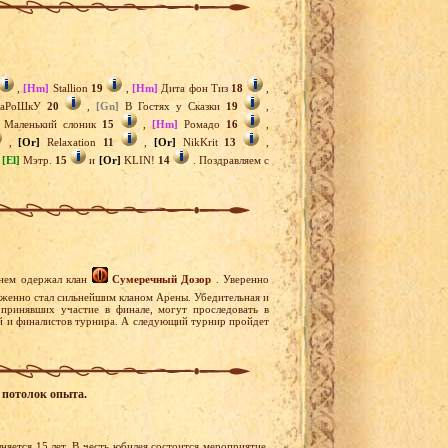
,
[Hm]
Stallion
19
,
[Hm]
Дита фон Тиз
18
,
аРоШкУ
20
,
[Gn]
В Гостях у Сказки
19
,
Маленький слоник
15
,
[Hm]
Ромадо
16
,
,
[Or]
Relaxation
11
,
[Or]
NikKrit
13
,
,
[El]
Мэтр.
15
и
[Or]
KLIN!
14
. Поздравляем с
 нем одержал клан
Сумеречный Дозор
. Уверенно
женно стал сильнейшим кланом Арены. Убедительная и
 принявших участие в финале, могут проследовать в
ей и финалистов турнира. А следующий турнир пройдет
 потолок опыта.
няется 15 лет. В честь юбилея состоится мероприятие,