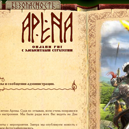
гры и сообщения администрации.
-летию Арены. Судя по отзывам, всем очень понравился
о настроения. Мы были рады всех Вас видеть на Дне
четы с мероприятия. Завтра мы опубликуем новость с
 кем фотографировались.