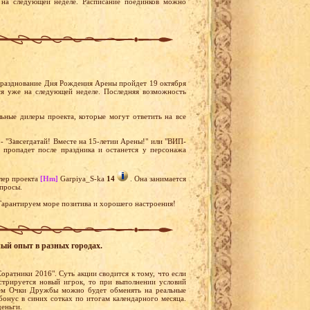
на следующей неделе. Расписание поединков можно
 Празднование Дня Рождения Арены пройдет 19 октября
ся уже на следующей неделе. Последняя возможность
ьные дилеры проекта, которые могут ответить на все
- "Завсегдатай! Вместе на 15-летии Арены!" или "ВИП-
е пропадет после праздника и останется у персонажа
лер проекта
[Hm]
Garpiya_S-ka
14
. Она занимается
опросы.
арантируем море позитива и хорошего настроения!
ный опыт в разных городах.
оратники 2016". Суть акции сводится к тому, что если
стрируется новый игрок, то при выполнении условий
ем Очки Дружбы можно будет обменять на реальные
бонус в синих сотках по итогам календарного месяца.
деньги.