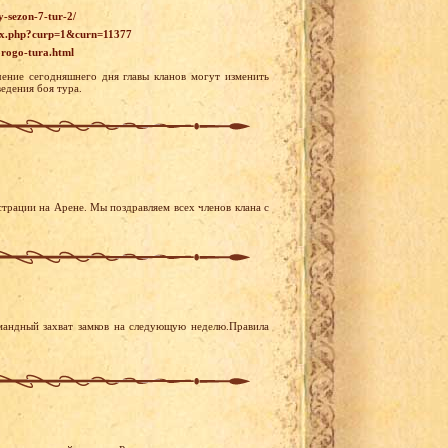
y-sezon-7-tur-2/
ndex.php?curp=1&curn=11377
orogo-tura.html
ение сегодняшнего дня главы кланов могут изменить
едения боя тура.
трации на Арене. Мы поздравляем всех членов клана с
мандный захват замков на следующую неделю.Правила