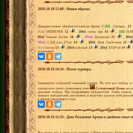
2018-10-18 12:08 : Новые образы.
Двадцать новых образов сегодня на Арене. У
[El]
_Carrigan_
13
[Gn]
INZHENER
12
,
[Or]
супер орк
14
,
[El]
ПоН
[Or]
Vanessa Zucker
16
,
[Hm]
Десантура
21
,
[Or]
[Hm]
I_kill_you_27rus
14
,
[Or]
Ляля СкаЗочная
21
[Gn]
krooss
13
,
[Or]
torkessa0
13
,
[Or]
ХУД*ой
14
установкой.
2018-10-16 14:34 : Итоги турнира.
Завершился очередной клановый турнир. На этот раз победу в
одолев всех своих соперников, клан
Сумеречный Дозор
заслу
красивая победа. Мы поздравляем победителей. Главы кланов,
комнату победителей, изготовить и получить оружие победител
в апреле следующего года.
2018-10-16 12:24 : День Рождения Арены и двойные опыт и
Все знают, что в этом году нашему с Вами проекту Арены испол