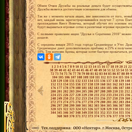
Обмен Очков Дружбы на реальные деньги будет осуществлятьс
Дружбы является достаточным основанием для обмена.
Так же с момента начала акции, вне зависимости от того, новы
нет, каждый вновь зарегистрировавшийся получит 7 суток Пла
прохождению Квест Новичка, который обучит его основам иг
будут выдаваться игровые сотки и различные игровые предметы и
С полными правилами акции "Друзья и Соратники 2016" можно 
разделе.
С середины января 2015 года города Среднеморье и Утес Драк
Среднеморье дают дополнительную прибавку в 25% в получаемо
10%. Тем жителям Арены, которые хотят быстрее прокачаться, р
1
2
3
4
5
6
7
8
9
10
11
12
13
14
15
16
17
18
19
20
21
2
38
39
40
41
42
43
44
45
46
47
48
49
50
51
52
53
54
55
5
72
73
74
75
76
77
78
79
80
81
82
83
84
85
86
87
88
89
104
105
106
107
108
109
110
111
112
113
114
115
116
128
129
130
131
132
133
134
135
136
137
138
139
140
152
153
154
155
156
157
158
159
160
161
162
163
164
176
177
178
179
180
181
182
183
184
185
186
187
188
200
201
202
203
204
205
206
207
208
209
210
211
212
224
225
226
227
228
229
230
231
232
233
234
235
236
248
249
250
251
252
253
254
255
256
257
258
259
260
272
273
274
275
276
277
278
279
280
281
282
283
284
296
297
298
299
300
301
302
303
304
305
306
307
308
320
321
322
323
324
325
326
327
328
329
330
331
332
344
345
346
347
348
349
350
351
352
353
354
355
356
368
369
370
371
372
373
374
375
376
377
378
379