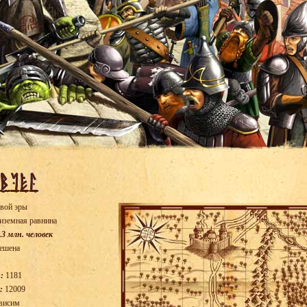
вой эры
иземная равнина
.3 млн. человек
ешена
:
1181
:
12009
висим