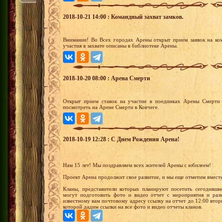
2018-10-21 14:00 : Командный захват замков.
Внимание! Во Всех городах Арены открыт прием заявок на ко
участия в захвате описаны в библиотеке Арены.
2018-10-20 08:00 : Арена Смерти
Открыт прием ставок на участие в поединках Арены Смерти 
посмотреть на Арене Смерти в Ковчеге.
2018-10-19 12:28 : С Днем Рождения Арена!
Нам 15 лет! Мы поздравляем всех жителей Арены с юбилеем!
Проект Арена продолжит свое развитие, и мы еще отметим вместе
Кланы, представители которых планируют посетить сегодняш
могут подготовить фото и видео отчет с мероприятия и разм
известному вам почтовому адресу ссылку на отчет до 12:00 втор
которой дадим ссылки на все фото и видео отчеты кланов.