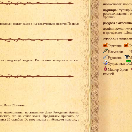
транспорт:
повоз
турниры:
турнир м
расовых кланов, г
уровней
ресурсы в окрестн
мандный захват замков на следующую неделю.Правила
особенности:
стол
и артефактов. Шко
городские лицензи
Торговцы
Т
Наемники
Н
Рудокопы
М
на следующей неделе. Расписание поединков можно
Художники
Мастер Ядов
камней
 с Вами 20-летие.
нее мероприятие, посвященное Дню Рождения Арены,
естить его на сайте клана. Предлагаем прислать по
ника 23 октября. Во вторник мы опубликуем новость, в