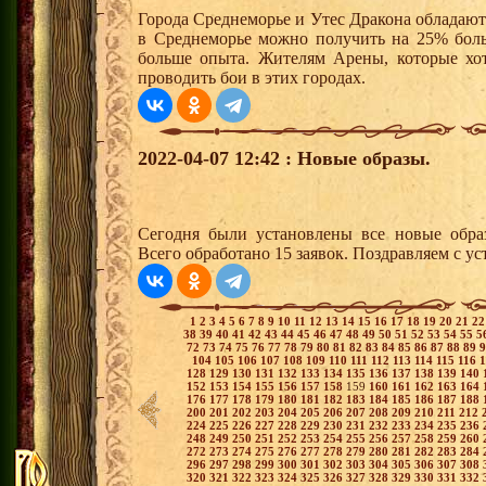
Города Среднеморье и Утес Дракона обладают
в Среднеморье можно получить на 25% боль
больше опыта. Жителям Арены, которые хотя
проводить бои в этих городах.
2022-04-07 12:42 : Новые образы.
Сегодня были установлены все новые образ
Всего обработано 15 заявок. Поздравляем с ус
1
2
3
4
5
6
7
8
9
10
11
12
13
14
15
16
17
18
19
20
21
2
38
39
40
41
42
43
44
45
46
47
48
49
50
51
52
53
54
55
5
72
73
74
75
76
77
78
79
80
81
82
83
84
85
86
87
88
89
104
105
106
107
108
109
110
111
112
113
114
115
116
128
129
130
131
132
133
134
135
136
137
138
139
140
152
153
154
155
156
157
158
159
160
161
162
163
164
176
177
178
179
180
181
182
183
184
185
186
187
188
200
201
202
203
204
205
206
207
208
209
210
211
212
224
225
226
227
228
229
230
231
232
233
234
235
236
248
249
250
251
252
253
254
255
256
257
258
259
260
272
273
274
275
276
277
278
279
280
281
282
283
284
296
297
298
299
300
301
302
303
304
305
306
307
308
320
321
322
323
324
325
326
327
328
329
330
331
332