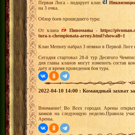
Первая Лига - лидирует клан
Инквизици
на 3 очка.
Обзор боев прошедшего тура:
От клана
Пивоманы
-
https://pivoman
tura-x-chempionata-areny.html?showall=1
Клан Memory набрал 3 неявки в Первой Лиге 
Сегодня стартовал 28-й тур Десятого Чемпи
дня главы кланов могут изменить состав к
дату и время проведения боя тура.
2022-04-10 14:00 : Командный захват з
Внимание! Во Всех городах Арены открыт
замков на следующую неделю.Правила учас
Арены.