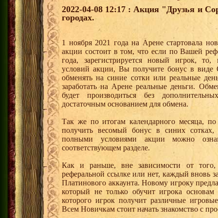
2022-04-08 12:17 : Акция "Друзья и С
городах.
1 ноября 2021 года на Арене стартовала но
акции состоит в том, что если по Вашей реф
года, зарегистрируется новый игрок, то,
условий акции, Вы получите бонус в вид
обменять на синие сотки или реальные ден
заработать на Арене реальные деньги. Обм
будет производиться без дополнительн
достаточным основанием для обмена.
Так же по итогам календарного месяца, п
получить весомый бонус в синих сотках,
полными условиями акции можно озна
соответствующем разделе.
Как и раньше, вне зависимости от того,
реферальной ссылке или нет, каждый вновь з
Платинового аккаунта. Новому игроку предл
который не только обучит игрока основам
которого игрок получит различные игровые
Всем Новичкам стоит начать знакомство с про