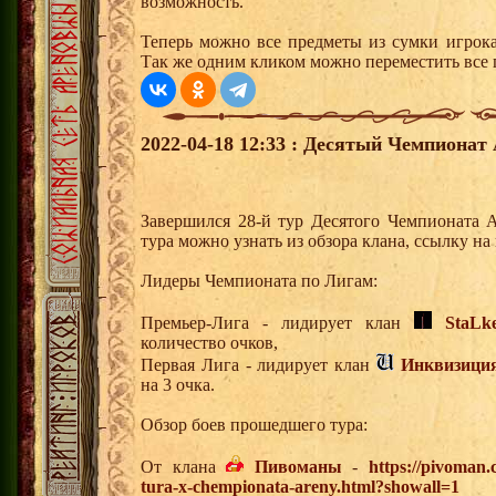
возможность.
Теперь можно все предметы из сумки игрока
Так же одним кликом можно переместить все п
2022-04-18 12:33 : Десятый Чемпионат 
Завершился 28-й тур Десятого Чемпионата 
тура можно узнать из обзора клана, ссылку н
Лидеры Чемпионата по Лигам:
Премьер-Лига - лидирует клан
StaLk
количество очков,
Первая Лига - лидирует клан
Инквизици
на 3 очка.
Обзор боев прошедшего тура:
От клана
Пивоманы
-
https://pivoman
tura-x-chempionata-areny.html?showall=1