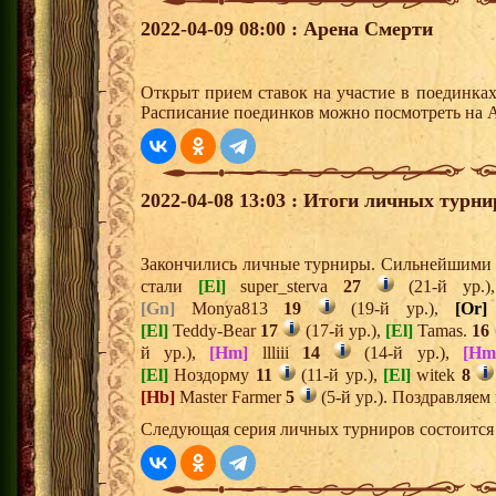
2022-04-09 08:00 : Арена Смерти
Открыт прием ставок на участие в поединка
Расписание поединков можно посмотреть на А
2022-04-08 13:03 : Итоги личных турни
Закончились личные турниры. Сильнейшими и
стали
[El]
super_sterva
27
(21-й ур.
[Gn]
Monya813
19
(19-й ур.),
[Or]
[El]
Teddy-Bear
17
(17-й ур.),
[El]
Tamas.
16
й ур.),
[Hm]
llliii
14
(14-й ур.),
[Hm
[El]
Ноздорму
11
(11-й ур.),
[El]
witek
8
[Hb]
Master Farmer
5
(5-й ур.). Поздравляем
Следующая серия личных турниров состоится 