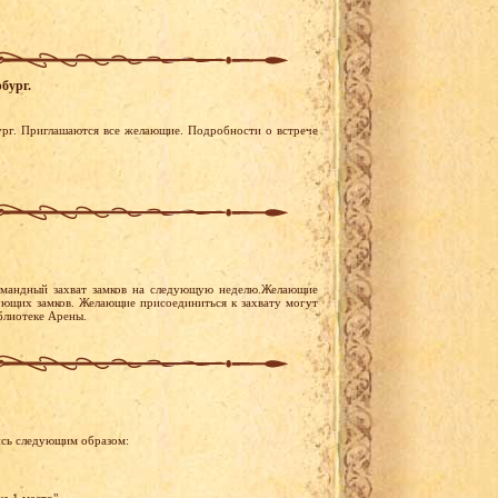
бург.
бург. Приглашаются все желающие. Подробности о встрече
омандный захват замков на следующую неделю.Желающие
стующих замков. Желающие присоединиться к захвату могут
иблиотеке Арены.
ись следующим образом: