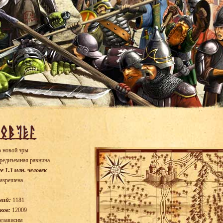
 новой эры
едиземная равнина
е 1.3 млн. человек
азрешена
ний:
1181
ков:
12009
езависим