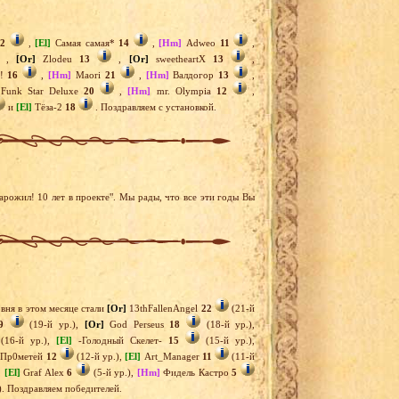
12
,
[El]
Самая самая*
14
,
[Hm]
Adweo
11
,
,
[Or]
Zlodeu
13
,
[Or]
sweetheartX
13
,
e!
16
,
[Hm]
Maori
21
,
[Hm]
Валдогор
13
,
Funk Star Deluxe
20
,
[Hm]
mr. Olympia
12
,
и
[El]
Тёза-2
18
. Поздравляем с установкой.
рожил! 10 лет в проекте". Мы рады, что все эти годы Вы
вня в этом месяце стали
[Or]
13thFallenAngel
22
(21-й
9
(19-й ур.),
[Or]
God Perseus
18
(18-й ур.),
(16-й ур.),
[El]
-Голодный Скелет-
15
(15-й ур.),
Пр0метей
12
(12-й ур.),
[El]
Art_Manager
11
(11-й
,
[El]
Graf Alex
6
(5-й ур.),
[Hm]
Фидель Кастро
5
). Поздравляем победителей.