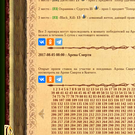
1 место -
[Or]
Дагестан1
21
- приз 2 предмета "Топор удачник
2 место -
[El]
Охранник с Сургута
11
- приз 1 предмет "Топор
3 место -
[El]
-Black_Kill-
13
- алмазный жетон, дающий право 
Все 3 призера могут проследовать в комнату победителей на Ар
можно в течении 5 суток с настоящего момента.
2017-08-05 08:00 : Арена Смерти
Открыт прием ставок на участие в поединках Арены Смерт
посмотреть на Арене Смерти в Ковчеге.
1
2
3
4
5
6
7
8
9
10
11
12
13
14
15
16
17
18
19
20
21
2
39
40
41
42
43
44
45
46
47
48
49
50
51
52
53
54
55
56
5
74
75
76
77
78
79
80
81
82
83
84
85
86
87
88
89
90
91
106
107
108
109
110
111
112
113
114
115
116
117
118
1
131
132
133
134
135
136
137
138
139
140
141
142
143
156
157
158
159
160
161
162
163
164
165
166
167
168
181
182
183
184
185
186
187
188
189
190
191
192
193
206
207
208
209
210
211
212
213
214
215
216
217
218
231
232
233
234
235
236
237
238
239
240
241
242
243
256
257
258
259
260
261
262
263
264
265
266
267
268
281
282
283
284
285
286
287
288
289
290
291
292
293
306
307
308
309
310
311
312
313
314
315
316
317
318
331
332
333
334
335
336
337
338
339
340
341
342
343