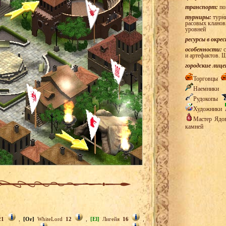
транспорт:
по
турниры:
турни
расовых кланов
уровней
ресурсы в окре
особенности:
с
и артефактов. 
городские лице
Торговцы
Наемники
Рудокопы
Художники
Мастер Яд
камней
21
,
[Or]
WhiteLord
12
,
[El]
Лигейя
16
,