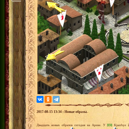
2017-08-15 13:34 : Новые образы.
Двадцать новых образов сегодня на Арене. У
[El]
Kjaerbye