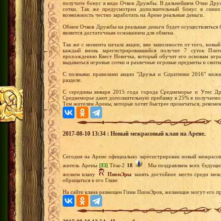
получите бонус в виде Очков Дружбы. В дальнейшем Очки Друж
сотки. Так же предусмотрен дополнительный бонус в синих
возможность честно заработать на Арене реальные деньги.
Обмен Очков Дружбы на реальные деньги будет осуществляться 
является достаточным основанием для обмена.
Так же с момента начала акции, вне зависимости от того, новый
каждый вновь зарегистрировавшийся получит 7 суток Плат
прохождению Квест Новичка, который обучит его основам игры
выдаваться игровые сотки и различные игровые предметы и свитк
С полными правилами акции "Друзья и Соратники 2016" можн
разделе.
С середины января 2015 года города Среднеморье и Утес Др
Среднеморье дают дополнительную прибавку в 25% в получаемом
Тем жителям Арены, которые хотят быстрее прокачаться, рекомен
2017-08-10 13:34 : Новый межрасовый клан на Арене.
Сегодня на Арене официально зарегистрирован новый межрасо
житель Арены
[El]
Тёза-2
18
. Мы поздравляем всех будущих
желаем клану
ПионЭры
занять достойное место среди меж
обращаться к его Главе.
На сайте клана размещен Гимн ПионЭров, желающие могут его пр