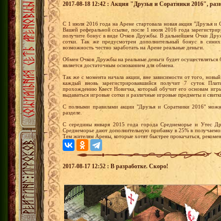
2017-08-18 12:42 : Акция "Друзья и Соратники 2016", раз
С 1 июля 2016 года на Арене стартовала новая акция "Друзья и 
Вашей реферальной ссылке, после 1 июля 2016 года зарегистрир
получите бонус в виде Очков Дружбы. В дальнейшем Очки Друж
сотки. Так же предусмотрен дополнительный бонус в синих
возможность честно заработать на Арене реальные деньги.
Обмен Очков Дружбы на реальные деньги будет осуществляться 
является достаточным основанием для обмена.
Так же с момента начала акции, вне зависимости от того, новый
каждый вновь зарегистрировавшийся получит 7 суток Плат
прохождению Квест Новичка, который обучит его основам игры
выдаваться игровые сотки и различные игровые предметы и свитк
С полными правилами акции "Друзья и Соратники 2016" можн
разделе.
С середины января 2015 года города Среднеморье и Утес Др
Среднеморье дают дополнительную прибавку в 25% в получаемом
Тем жителям Арены, которые хотят быстрее прокачаться, рекомен
2017-08-17 12:52 : В разработке. Скоро!