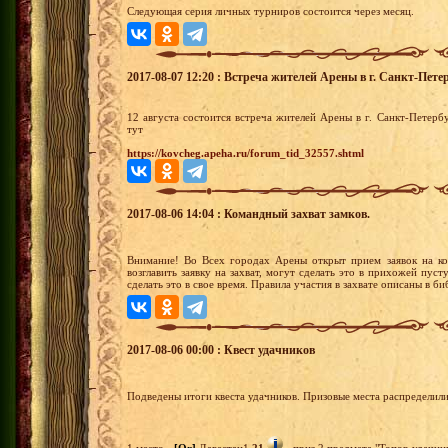
Следующая серия личных турниров состоится через месяц.
2017-08-07 12:20 : Встреча жителей Арены в г. Санкт-Петер
12 августа состоится встреча жителей Арены в г. Санкт-Петер
тут
https://kovcheg.apeha.ru/forum_tid_32557.shtml
2017-08-06 14:04 : Командный захват замков.
Внимание! Во Всех городах Арены открыт прием заявок на к
возглавить заявку на захват, могут сделать это в прихожей пу
сделать это в свое время. Правила участия в захвате описаны в б
2017-08-06 00:00 : Квест удачников
Подведены итоги квеста удачников. Призовые места распределил