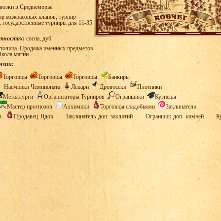
возки в Среднеморье
р межрасовых кланов, турнир
, государственные турниры для 11-35
стностях:
сосна, дуб
толица. Продажа именных предметов
Школа магии
нзии:
Торговцы
Торговцы
Торговцы
Банкиры
Наемники Чемпионата
Лекари
Дровосеки
Плотники
Металлурги
Организаторы Турниров
Огранщики
Кузнецы
Мастер прогнозов
Алхимики
Торговцы снадобьями
Заклинатели
ов
Продавец Ядов
Заклинатель доп. заклятий
Огранщик доп. камней
К