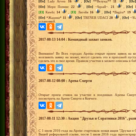
[Or]
Lady Arven
16
,
[Or]
**Велунд**
11
,
[Or]
[Or]
Мери Попинс
22
,
[Or]
~Squall~.
21
,
[Or]
I
[El]
Kawhi
14
,
[El]
Лигейя
16
,
[Or]
*Bagira*
19
[Or]
*Жадина*
11
,
[Or]
TRENER UDACI
20
,
[Or]
~!Ka
установкой.
2017-08-13 14:04 : Командный захват замков.
Внимание! Во Всех городах Арены открыт прием заявок на к
возглавить заявку на захват, могут сделать это в прихожей пу
сделать это в свое время. Правила участия в захвате описаны в б
2017-08-12 08:00 : Арена Смерти
Открыт прием ставок на участие в поединках Арены Смерт
посмотреть на Арене Смерти в Ковчеге.
2017-08-11 12:30 : Акция "Друзья и Соратники 2016", раз
С 1 июля 2016 года на Арене стартовала новая акция "Друзья и 
Вашей реферальной ссылке, после 1 июля 2016 года зарегистрир