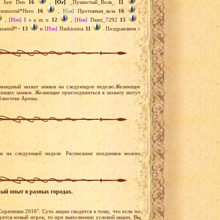
Just Den
16
,
[Or]
_Пушистый_Волк_
11
,
mmortal*Hero
16
,
[Gn]
Противная_коза
16
,
,
[Hm]
I s a m u
12
,
[Hm]
Dami_7292
15
,
zantiP!~
13
и
[Hm]
Hashirama
11
. Поздравляем с
омандный захват замков на следующую неделю.Желающие
стующих замков. Желающие присоединиться к захвату могут
иблиотеке Арены.
и на следующей неделе. Расписание поединков можно
ный опыт в разных городах.
Соратники 2016". Суть акции сводится к тому, что если по
уется новый игрок, то при выполнении условий акции, Вы