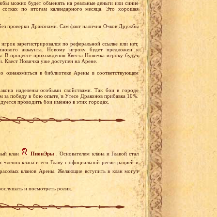
бы можно будет обменять на реальные деньги или синие
 сотках по итогам календарного месяца. Это хорошая
без проверки Драконами. Сам факт наличия Очков Дружбы
 игрок зарегистрировался по реферальной ссылке или нет,
инового аккаунта. Новому игроку будет предложен к
. В процессе прохождения Квеста Новичка игроку будут
и. Квест Новичка уже доступен на Арене.
о ознакомиться в библиотеке Арены в соответствующем
акона наделены особыми свойствами. Так бои в городе
 за победу в бою опыте, в Утесе Драконов прибавка 10%.
дуется проводить бои именно в этих городах.
вый клан
ПионЭры
. Основателем клана и Главой стал
 членов клана и его Главу с официальной регистрацией и
расовых кланов Арены. Желающие вступить в клан могут
ослушать и посмотреть ролик.