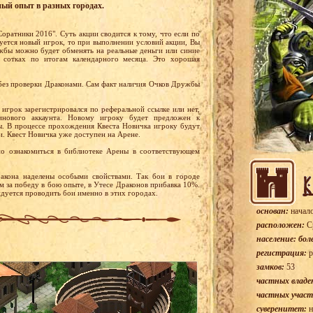
ный опыт в разных городах.
Соратники 2016". Суть акции сводится к тому, что если по
уется новый игрок, то при выполнении условий акции, Вы
бы можно будет обменять на реальные деньги или синие
 сотках по итогам календарного месяца. Это хорошая
без проверки Драконами. Сам факт наличия Очков Дружбы
 игрок зарегистрировался по реферальной ссылке или нет,
инового аккаунта. Новому игроку будет предложен к
. В процессе прохождения Квеста Новичка игроку будут
и. Квест Новичка уже доступен на Арене.
о ознакомиться в библиотеке Арены в соответствующем
акона наделены особыми свойствами. Так бои в городе
 за победу в бою опыте, в Утесе Драконов прибавка 10%.
дуется проводить бои именно в этих городах.
основан:
начало
расположен:
Ср
население: боле
регистрация:
р
замков:
53
частных владе
частных участ
суверенитет:
н