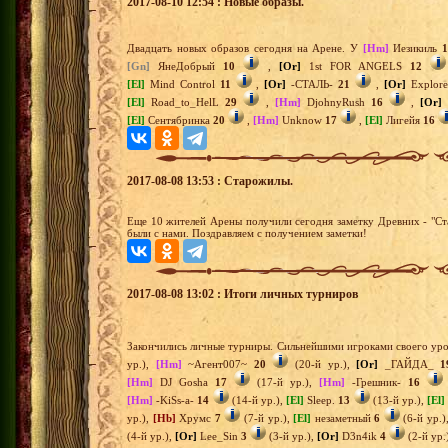
2017-08-10 12:54 : Новые образы.
Двадцать новых образов сегодня на Арене. У
[Hm]
Иезикиль
[Gn]
ЯнеДобрый
10
,
[Or]
1st FOR ANGELS
12
[El]
Mind Control
11
,
[Or]
-СТАЛЬ-
21
,
[Or]
Explor
[El]
Road_to_HelL
29
,
[Hm]
DjohnyRush
16
,
[Or]
[El]
Сентябринка
20
,
[Hm]
Unknow
17
,
[El]
Лигейя
16
2017-08-08 13:53 : Старожилы.
Еще 10 жителей Арены получили сегодня заметку Древних - "Ста
были с нами. Поздравляем с получением заметки!
2017-08-08 13:02 : Итоги личных турниров
Закончились личные турниры. Сильнейшими игроками своего уро
ур.),
[Hm]
~Агент007~
20
(20-й ур.),
[Or]
_ГАЙДА_
1
[Hm]
DJ Gosha
17
(17-й ур.),
[Hm]
-Грешник-
16
[Hm]
-KiSs-a-
14
(14-й ур.),
[El]
Sleep.
13
(13-й ур.),
[El]
ур.),
[Hb]
Хрумс
7
(7-й ур.),
[El]
незаметный
6
(6-й ур.)
(4-й ур.),
[Or]
Lee_Sin
3
(3-й ур.),
[Or]
D3n4ik
4
(2-й ур.