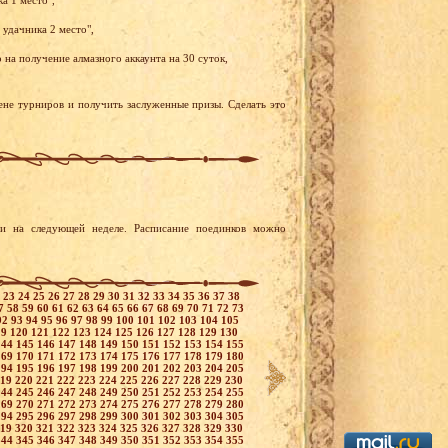
а 1 место",
 удачника 2 место",
на получение алмазного аккаунта на 30 суток,
ене турниров и получить заслуженные призы. Сделать это
и на следующей неделе. Расписание поединков можно
2
23
24
25
26
27
28
29
30
31
32
33
34
35
36
37
38
7
58
59
60
61
62
63
64
65
66
67
68
69
70
71
72
73
92
93
94
95
96
97
98
99
100
101
102
103
104
105
19
120
121
122
123
124
125
126
127
128
129
130
144
145
146
147
148
149
150
151
152
153
154
155
169
170
171
172
173
174
175
176
177
178
179
180
194
195
196
197
198
199
200
201
202
203
204
205
219
220
221
222
223
224
225
226
227
228
229
230
244
245
246
247
248
249
250
251
252
253
254
255
269
270
271
272
273
274
275
276
277
278
279
280
294
295
296
297
298
299
300
301
302
303
304
305
319
320
321
322
323
324
325
326
327
328
329
330
344
345
346
347
348
349
350
351
352
353
354
355