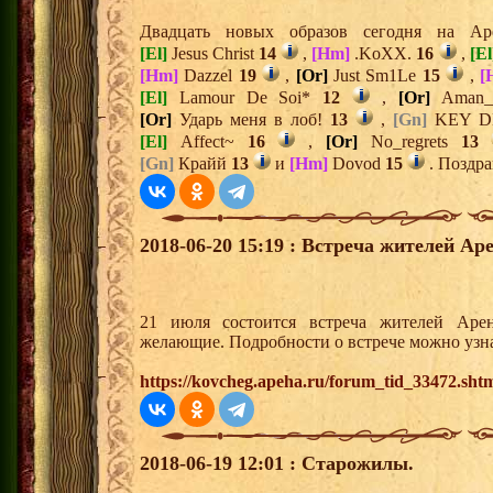
Двадцать новых образов сегодня на 
[El]
Jesus Christ
14
,
[Hm]
.KoXX.
16
,
[El
[Hm]
Dazzel
19
,
[Or]
Just Sm1Le
15
,
[
[El]
Lamour De Soi*
12
,
[Or]
Aman_
[Or]
Ударь меня в лоб!
13
,
[Gn]
KEY D
[El]
Affect~
16
,
[Or]
No_regrets
13
[Gn]
Крайй
13
и
[Hm]
Dovod
15
. Поздра
2018-06-20 15:19 : Встреча жителей Ар
21 июля состоится встреча жителей Аре
желающие. Подробности о встрече можно узна
https://kovcheg.apeha.ru/forum_tid_33472.sht
2018-06-19 12:01 : Старожилы.