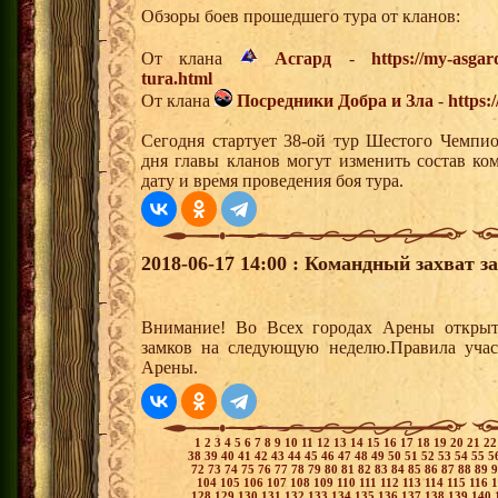
Обзоры боев прошедшего тура от кланов:
От клана
Асгард
-
https://my-asgar
tura.html
От клана
Посредники Добра и Зла
-
https:
Сегодня стартует 38-ой тур Шестого Чемпи
дня главы кланов могут изменить состав к
дату и время проведения боя тура.
2018-06-17 14:00 : Командный захват з
Внимание! Во Всех городах Арены открыт
замков на следующую неделю.Правила учас
Арены.
1
2
3
4
5
6
7
8
9
10
11
12
13
14
15
16
17
18
19
20
21
2
38
39
40
41
42
43
44
45
46
47
48
49
50
51
52
53
54
55
5
72
73
74
75
76
77
78
79
80
81
82
83
84
85
86
87
88
89
104
105
106
107
108
109
110
111
112
113
114
115
116
128
129
130
131
132
133
134
135
136
137
138
139
140