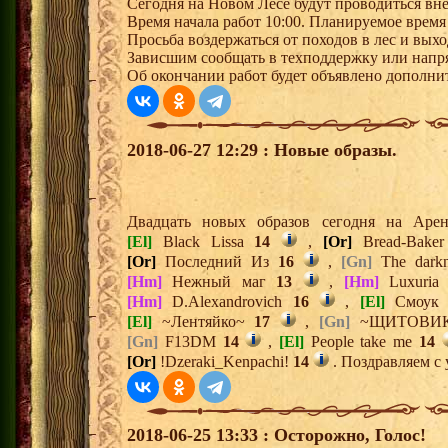
Сегодня на Новом Лесе будут проводиться вн
Время начала работ 10:00. Планируемое время
Просьба воздержаться от походов в лес и выхо
Зависшим сообщать в техподдержку или напря
Об окончании работ будет объявлено дополни
2018-06-27 12:29 : Новые образы.
Двадцать новых образов сегодня на Ар
[El]
Black Lissa
14
,
[Or]
Bread-Bake
[Or]
Последний Из
16
,
[Gn]
The dark
[Hm]
Нежный маг
13
,
[Hm]
Luxuri
[Hm]
D.Alexandrovich
16
,
[El]
Смоу
[El]
~Лентяйко~
17
,
[Gn]
~ЩИТОВИ
[Gn]
F13DM
14
,
[El]
People take me
14
[Or]
!Dzeraki_Kenpachi!
14
. Поздравляем с 
2018-06-25 13:33 : Осторожно, Голос!