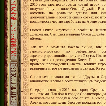
Суть акции сводится к тому, что если по Ва
2016 года зарегистрируется новый игрок, 
получите бонус в виде Очков Дружбы. В д
обменять на реальные деньги или си
дополнительный бонус в синих сотках по ито
возможность честно заработать на Арене реал
Обмен Очков Дружбы на реальные деньги 
Драконами. Сам факт наличия Очков Дружбы 
обмена.
Так же с момента начала акции, вне з
зарегистрировался по реферальной 
зарегистрировавшийся получит 7 суток Плати
предложен к прохождению Квест Новичка, 
процессе прохождения Квеста Новичка игро
различные игровые предметы и свитки. Квест
С полными правилами акции "Друзья и Сор
библиотеке Арены в соответствующем разделе
С середины января 2015 года города Среднем
свойствами. Так бои в городе Среднеморье 
получаемом за победу в бою опыте, в Утесе
Арены, которые хотят быстрее прокачаться, 