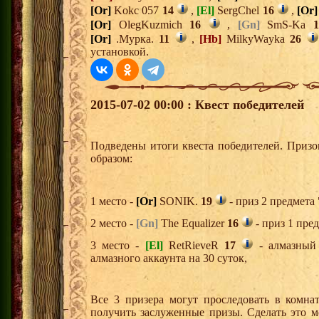
[Or]
Kokc 057
14
,
[El]
SergChel
16
,
[Or]
[Or]
OlegKuzmich
16
,
[Gn]
SmS-Ka
1
[Or]
.Мурка.
11
,
[Hb]
MilkyWayka
26
установкой.
2015-07-02 00:00 : Квест победителей
Подведены итоги квеста победителей. Приз
образом:
1 место -
[Or]
SONIK.
19
- приз 2 предмета
2 место -
[Gn]
The Equalizer
16
- приз 1 пре
3 место -
[El]
RetRieveR
17
- алмазный 
алмазного аккаунта на 30 суток,
Все 3 призера могут проследовать в комна
получить заслуженные призы. Сделать это м