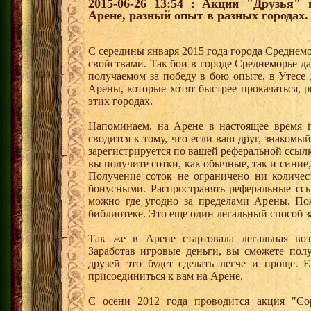
2015-06-26 13:54 : Акции "Друзья"
Арене, разный опыт в разных городах.
С середины января 2015 года города Среднем
свойствами. Так бои в городе Среднеморье 
получаемом за победу в бою опыте, в Утесе
Арены, которые хотят быстрее прокачаться, 
этих городах.
Напоминаем, на Арене в настоящее время п
сводится к тому, что если ваш друг, знаком
зарегистрируется по вашей реферальной ссылк
вы получите сотки, как обычные, так и синие,
Получение соток не ограничено ни количес
бонусными. Распространять реферальные сс
можно где угодно за пределами Арены. По
библиотеке. Это еще один легальный способ з
Так же в Арене стартовала легальная воз
Заработав игровые деньги, вы сможете пол
друзей это будет сделать легче и проще. 
присоединиться к вам на Арене.
С осени 2012 года проводится акция "Со