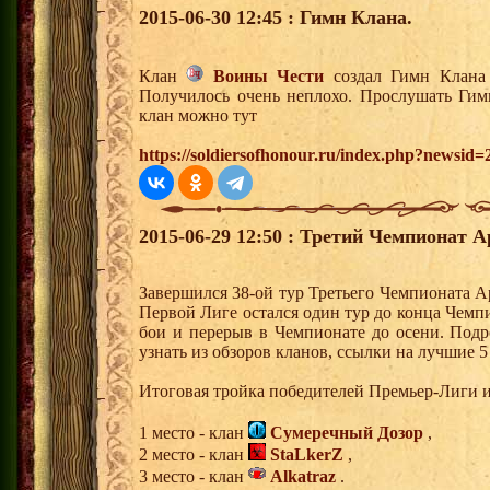
2015-06-30 12:45 : Гимн Клана.
Клан
Воины Чести
создал Гимн Клана 
Получилось очень неплохо. Прослушать Гим
клан можно тут
https://soldiersofhonour.ru/index.php?newsid=
2015-06-29 12:50 : Третий Чемпионат А
Завершился 38-ой тур Третьего Чемпионата А
Первой Лиге остался один тур до конца Чемп
бои и перерыв в Чемпионате до осени. Под
узнать из обзоров кланов, ссылки на лучшие 
Итоговая тройка победителей Премьер-Лиги и
1 место - клан
Сумеречный Дозор
,
2 место - клан
StaLkerZ
,
3 место - клан
Alkatraz
.