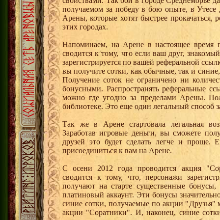
свойствами. Так бои в городе Среднеморье 
получаемом за победу в бою опыте, в Утесе
Арены, которые хотят быстрее прокачаться, 
этих городах.
Напоминаем, на Арене в настоящее время п
сводится к тому, что если ваш друг, знаком
зарегистрируется по вашей реферальной ссылк
вы получите сотки, как обычные, так и синие,
Получение соток не ограничено ни количес
бонусными. Распространять реферальные сс
можно где угодно за пределами Арены. По
библиотеке. Это еще один легальный способ з
Так же в Арене стартовала легальная воз
Заработав игровые деньги, вы сможете пол
друзей это будет сделать легче и проще. 
присоединиться к вам на Арене.
С осени 2012 года проводится акция "Со
сводится к тому, что, персонажи зарегист
получают на старте существенные бонусы, 
платиновый аккаунт. Эти бонусы значительно
синие сотки, получаемые по акции "Друзья"
акции "Соратники". И, наконец, синие сотк