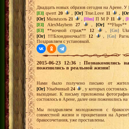
Двадцать новых образов сегодня на Арене. У
[El]
qwert
20
,
[Or]
True.Love
11
,
[Or
[Or]
Мальтаэль
21
,
[Hm]
П М Р
11
,
[
[El]
AlexMayhem
27
,
[Or]
**Flups*
[El]
**ночной страж**
12
,
[Gn]
Ukr
[Or]
!!!!Блондиночка!!!!
12
,
[Gn]
Рагн
Поздравляем с установкой.
2015-06-23 12:36 : Познакомились н
поженились в реальной жизни!
Нами было получено письмо от жит
[Or]
Улыбчивый
24
, у которых состоялась
выходные. К письму приложены фотографии
состоялось в Арене, далее они поженились на
Мы поздравляем молодоженов с бракосо
совместной жизни и процветания на Арене
бракосочетания, уже проставлены.