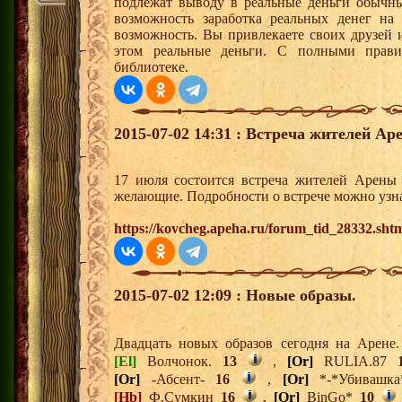
подлежат выводу в реальные деньги обычны
возможность заработка реальных денег на
возможность. Вы привлекаете своих друзей и
этом реальные деньги. С полными прав
библиотеке.
2015-07-02 14:31 : Встреча жителей Ар
17 июля состоится встреча жителей Арены 
желающие. Подробности о встрече можно узна
https://kovcheg.apeha.ru/forum_tid_28332.sht
2015-07-02 12:09 : Новые образы.
Двадцать новых образов сегодня на Арене
[El]
Волчонок.
13
,
[Or]
RULIA.87
[Or]
-Абсент-
16
,
[Or]
*-*Убивашк
[Hb]
Ф.Сумкин
16
,
[Or]
BinGo*
10