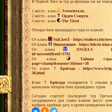
В Первой Лиге за тур до финиша так же опред
1 место - клан
Элементали
,
2 место - клан
Орден Смерти
,
3 место - клан
The Tired
.
Обзоры боев прошедшего тура от кланов:
От клана
StaLkerZ
-
https://stalkerz.biz/ne
От клана
Инквизиция
-
https://inkviz-klan
От клана
ANGELS
-
id=newsotd&otd=3792
От клана
Тайная стра
page=champ&season=3&tour=38
От клана
Бригада
-
https://www.brig
38.html
Клан
Бригада
поощряется 5 очками ре
написание обзоров боев прошедших туров.
Сегодня стартует последний тур Треть
сегодняшнего дня главы кланов могут изм
выбрать удобные дату и время проведения боя