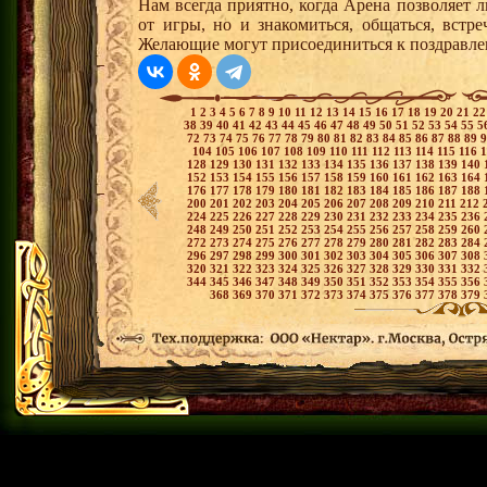
Нам всегда приятно, когда Арена позволяет 
от игры, но и знакомиться, общаться, встр
Желающие могут присоединиться к поздравл
1
2
3
4
5
6
7
8
9
10
11
12
13
14
15
16
17
18
19
20
21
2
38
39
40
41
42
43
44
45
46
47
48
49
50
51
52
53
54
55
5
72
73
74
75
76
77
78
79
80
81
82
83
84
85
86
87
88
89
104
105
106
107
108
109
110
111
112
113
114
115
116
128
129
130
131
132
133
134
135
136
137
138
139
140
152
153
154
155
156
157
158
159
160
161
162
163
164
176
177
178
179
180
181
182
183
184
185
186
187
188
200
201
202
203
204
205
206
207
208
209
210
211
212
224
225
226
227
228
229
230
231
232
233
234
235
236
248
249
250
251
252
253
254
255
256
257
258
259
260
272
273
274
275
276
277
278
279
280
281
282
283
284
296
297
298
299
300
301
302
303
304
305
306
307
308
320
321
322
323
324
325
326
327
328
329
330
331
332
344
345
346
347
348
349
350
351
352
353
354
355
356
368
369
370
371
372
373
374
375
376
377
378
379