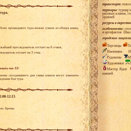
транспорт:
повоз
турниры:
турнир м
тура.
расовых кланов, г
уровней
ресурсы в окрестн
боях прошедшего тура можно узнать из обзора клана,
особенности:
стол
и артефактов. Шко
городские лицензи
Торговцы
Т
ижайший преследователь отстает на 6 очков,
Наемники
Н
едователь отстает на 3 очка.
Рудокопы
М
Художники
onata-tur-33/
Мастер Ядов
камней
чение сегодняшнего дня главы кланов могут изменить
едения боя тура.
2:00-12:15
рах Арены.