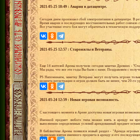
2021-05-25 18:49 : Авария в датацентре.
Сегодня днем произошел сбой электропитания в датацентре. В рез
Время аварии и последующих восстановительных работ совпало с
Все участники этого боя могут обратиться в техническую подде
2021-05-25 12:57 : Старожилы и Ветераны.
Еще 14 жителей Арены получили сегодня заметки Древних - "Старо
Мы рады, что все эти годы Вы были с нами. Поздравляем с получ
PS Напоминаем, заметку Ветерана могут получить игроки тольк
момента регистрации и игрок должен быть не менее, чем 20-го у
2021-05-24 12:59 : Новая игровая возможность.
С настоящего момента в Арене доступна новая игровая возможно
Именной предмет любого типа можно взять в аренду на вр
выполнении определенных условий арендованный предмет останетс
В библиотеке Арены появился новый раздел - "Аренда игровых
правилами взятия именного предмета в аренду и его последующе