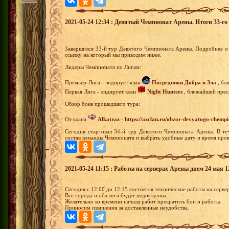
2021-05-24 12:34 : Девятый Чемпионат Арены. Итоги 33-го 
Завершился 33-й тур Девятого Чемпионата Арены. Подробнее о 
ссылку на который мы приводим ниже.
Лидеры Чемпионата по Лигам:
Премьер-Лига - лидирует клан
Посредники Добра и Зла
, бл
Первая Лига - лидирует клан
Night Hunters
, ближайший пресл
Обзор боев прошедшего тура:
От клана
Alkatraz
-
https://azclan.ru/obzor-devyatogo-chempi
Сегодня стартовал 34-й тур Девятого Чемпионата Арены. В те
состав команды Чемпионата и выбрать удобные дату и время пров
2021-05-24 11:15 : Работы на серверах Арены днем 24 мая 1
Сегодня с 12:00 до 12:15 состоятся технические работы на серве
Все города и оба леса будут недоступны.
Желательно ко времени начала работ прекратить бои и работы.
Приносим извинения за доставленные неудобства.