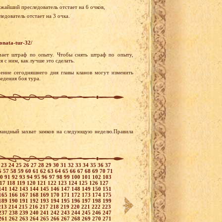
ижайший преследователь отстает на 6 очков,
едователь отстает на 3 очка.
onata-tur-32/
чает штраф по опыту. Чтобы снять штраф по опыту,
 с ним, как лучше это сделать.
ение сегодняшнего дня главы кланов могут изменить
едения боя тура.
мандный захват замков на следующую неделю.Правила
2
23
24
25
26
27
28
29
30
31
32
33
34
35
36
37
6
57
58
59
60
61
62
63
64
65
66
67
68
69
70
71
90
91
92
93
94
95
96
97
98
99
100
101
102
103
117
118
119
120
121
122
123
124
125
126
127
141
142
143
144
145
146
147
148
149
150
151
165
166
167
168
169
170
171
172
173
174
175
189
190
191
192
193
194
195
196
197
198
199
213
214
215
216
217
218
219
220
221
222
223
237
238
239
240
241
242
243
244
245
246
247
261
262
263
264
265
266
267
268
269
270
271