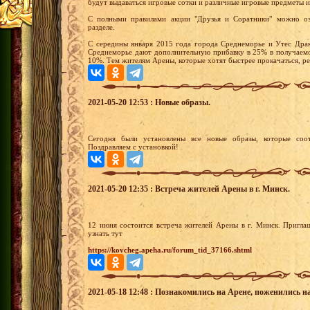
будут выдаваться игровые сотки и различные игровые предметы и
С полными правилами акции "Друзья и Соратники" можно оз
разделе.
С середины января 2015 года города Среднеморье и Утес Драк
Среднеморье дают дополнительную прибавку в 25% в получаемо
10%. Тем жителям Арены, которые хотят быстрее прокачаться, р
2021-05-20 12:53 : Новые образы.
Сегодня были установлены все новые образы, которые соот
Поздравляем с установкой!
2021-05-20 12:35 : Встреча жителей Арены в г. Минск.
12 июня состоится встреча жителей Арены в г. Минск. Пригл
узнать тут
https://kovcheg.apeha.ru/forum_tid_37166.shtml
2021-05-18 12:48 : Познакомились на Арене, поженились н