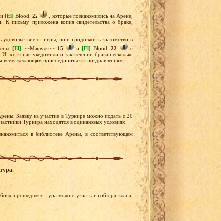
и
[El]
Blood.
22
, которые познакомились на Арене,
. К письму приложена копия свидетельства о браке,
ь удовольствие от игры, но и продолжить знакомство в
Арены
[El]
~~Машуля~~
15
и
[El]
Blood.
22
с
 И, хотя нас уведомили о заключении брака несколько
ем всем желающим присоединиться к поздравлениям.
рены. Заявку на участие в Турнире можно подать с 20
участники Турнира находятся в одинаковых условиях.
акомиться в библиотеке Арены, в соответствующем
тура.
боях прошедшего тура можно узнать из обзора клана,