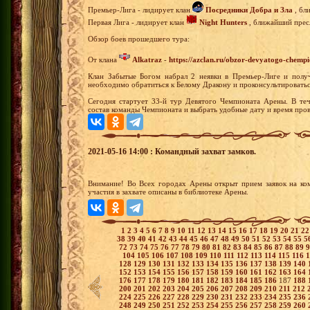
Премьер-Лига - лидирует клан
Посредники Добра и Зла
, бл
Первая Лига - лидирует клан
Night Hunters
, ближайший пресл
Обзор боев прошедшего тура:
От клана
Alkatraz
-
https://azclan.ru/obzor-devyatogo-chempi
Клан Забытые Богом набрал 2 неявки в Премьер-Лиге и полу
необходимо обратиться к Белому Дракону и проконсультироваться
Сегодня стартует 33-й тур Девятого Чемпионата Арены. В теч
состав команды Чемпионата и выбрать удобные дату и время пров
2021-05-16 14:00 : Командный захват замков.
Внимание! Во Всех городах Арены открыт прием заявок на ко
участия в захвате описаны в библиотеке Арены.
1
2
3
4
5
6
7
8
9
10
11
12
13
14
15
16
17
18
19
20
21
2
38
39
40
41
42
43
44
45
46
47
48
49
50
51
52
53
54
55
5
72
73
74
75
76
77
78
79
80
81
82
83
84
85
86
87
88
89
104
105
106
107
108
109
110
111
112
113
114
115
116
128
129
130
131
132
133
134
135
136
137
138
139
140
152
153
154
155
156
157
158
159
160
161
162
163
164
176
177
178
179
180
181
182
183
184
185
186
187
188
200
201
202
203
204
205
206
207
208
209
210
211
212
224
225
226
227
228
229
230
231
232
233
234
235
236
248
249
250
251
252
253
254
255
256
257
258
259
260