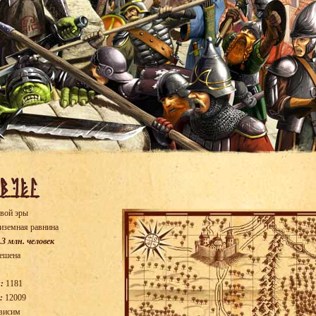
вой эры
иземная равнина
.3 млн. человек
ешена
:
1181
:
12009
висим