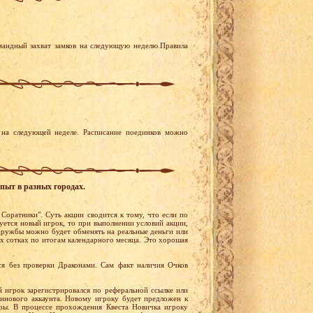
мандный захват замков на следующую неделю.Правила
на следующей неделе. Расписание поединков можно
пыт в разных городах.
 Соратники". Суть акции сводится к тому, что если по
уется новый игрок, то при выполнении условий акции,
ружбы можно будет обменять на реальные деньги или
х сотках по итогам календарного месяца. Это хорошая
я без проверки Драконами. Сам факт наличия Очков
й игрок зарегистрировался по реферальной ссылке или
тинового аккаунта. Новому игроку будет предложен к
ры. В процессе прохождения Квеста Новичка игроку