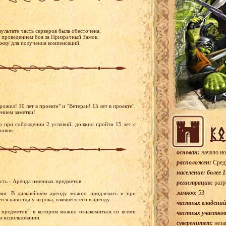
ультате часть серверов была обесточена.
 проведением боя за Призрачный Замок.
ржку для получения компенсаций.
жил! 10 лет в проекте" и "Ветеран! 15 лет в проекте".
ением заметки!
о при соблюдении 2 условий: должно пройти 15 лет с
ровня.
основан:
начало но
расположен:
Сред
население: более 1
сть - Аренда именных предметов.
регистрация:
разр
замков:
53
емя. В дальнейшем аренду можно продлевать и при
я навсегда у игрока, взявшего его в аренду.
частных владений
 предметов", в котором можно ознакомиться со всеми
частных участков
м использовании.
суверенитет:
неза