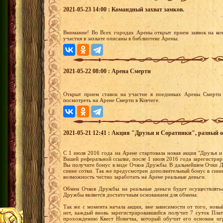
2021-05-23 14:00 : Командный захват замков.
Внимание! Во Всех городах Арены открыт прием заявок на ко
участия в захвате описаны в библиотеке Арены.
2021-05-22 08:00 : Арена Смерти
Открыт прием ставок на участие в поединках Арены Смерти 
посмотреть на Арене Смерти в Ковчеге.
2021-05-21 12:41 : Акция "Друзья и Соратники", разный о
С 1 июля 2016 года на Арене стартовала новая акция "Друзья и
Вашей реферальной ссылке, после 1 июля 2016 года зарегистрир
Вы получите бонус в виде Очков Дружбы. В дальнейшем Очки Д
синие сотки. Так же предусмотрен дополнительный бонус в сини
возможность честно заработать на Арене реальные деньги.
Обмен Очков Дружбы на реальные деньги будет осуществлятьс
Дружбы является достаточным основанием для обмена.
Так же с момента начала акции, вне зависимости от того, новы
нет, каждый вновь зарегистрировавшийся получит 7 суток Пла
прохождению Квест Новичка, который обучит его основам иг