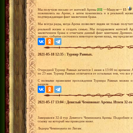
Мы получили письмо от жителей Арены
[El]
~~Машуля~~
15
поженились на Арене, а затем поженились и в реальной жизни
подтверждающая факт заключения брака.
Мы всегда рады, когда Арена позволяет людям не только получит
реальной жизни и создать семью. Мы поздравляем жителей 
заключением брака и отмечаем данный факт заметками Древних.
поздно, событие состоялось некоторое время назад, мы предлага
2021-05-18 12:35 : Турнир Равных.
Очередной Турнир Равных начнется 1 июня в 13:00 по времени А
по 23 мая. Турнир Равных отличается от остальных тем, что все 
С полными правилами прохождения Турнира Равных можно озн
разделе.
2021-05-17 13:04 : Девятый Чемпионат Арены. Итоги 32-го 
Завершился 32-й тур Девятого Чемпионата Арены. Подробнее о 
ссылку на который мы приводим ниже.
Лидеры Чемпионата по Лигам: