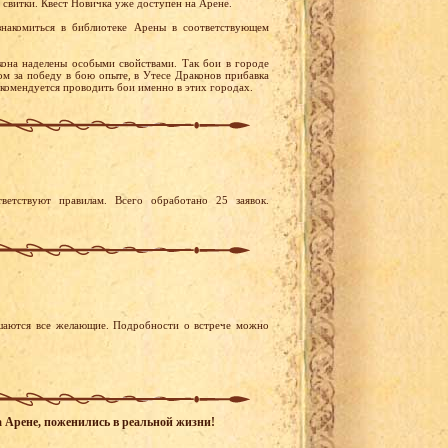
 свитки. Квест Новичка уже доступен на Арене.
накомиться в библиотеке Арены в соответствующем
она наделены особыми свойствами. Так бои в городе
м за победу в бою опыте, в Утесе Драконов прибавка
екомендуется проводить бои именно в этих городах.
ветствуют правилам. Всего обработано 25 заявок.
ашаются все желающие. Подробности о встрече можно
а Арене, поженились в реальной жизни!