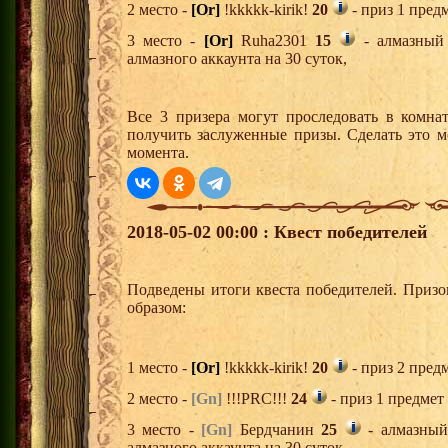
2 место -
[Or]
!kkkkk-kirik!
20
- приз 1 пред
3 место -
[Or]
Ruha2301
15
- алмазный 
алмазного аккаунта на 30 суток,
Все 3 призера могут проследовать в комна
получить заслуженные призы. Сделать это м
момента.
2018-05-02 00:00 : Квест победителей
Подведены итоги квеста победителей. Приз
образом:
1 место -
[Or]
!kkkkk-kirik!
20
- приз 2 пред
2 место -
[Gn]
!!!PRC!!!
24
- приз 1 предмет
3 место -
[Gn]
Бердчанин
25
- алмазный
алмазного аккаунта на 30 суток,