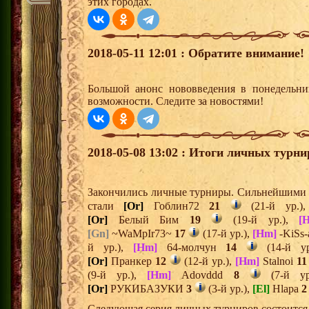
этих городах.
2018-05-11 12:01 : Обратите внимание!
Большой анонс нововведения в понедельни
возможности. Следите за новостями!
2018-05-08 13:02 : Итоги личных турни
Закончились личные турниры. Сильнейшими и
стали
[Or]
Гоблин72
21
(21-й ур.)
[Or]
Белый Бим
19
(19-й ур.),
[
[Gn]
~WaMpIr73~
17
(17-й ур.),
[Hm]
-KiSs-
й ур.),
[Hm]
64-молчун
14
(14-й у
[Or]
Пранкер
12
(12-й ур.),
[Hm]
Stalnoi
11
(9-й ур.),
[Hm]
Adovddd
8
(7-й у
[Or]
РУКИБАЗУКИ
3
(3-й ур.),
[El]
Hlapa
2
Следующая серия личных турниров состоится 