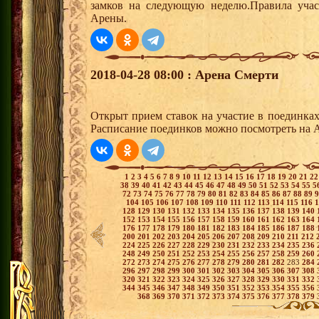
замков на следующую неделю.Правила учас
Арены.
2018-04-28 08:00 : Арена Смерти
Открыт прием ставок на участие в поединка
Расписание поединков можно посмотреть на А
1
2
3
4
5
6
7
8
9
10
11
12
13
14
15
16
17
18
19
20
21
2
38
39
40
41
42
43
44
45
46
47
48
49
50
51
52
53
54
55
5
72
73
74
75
76
77
78
79
80
81
82
83
84
85
86
87
88
89
104
105
106
107
108
109
110
111
112
113
114
115
116
128
129
130
131
132
133
134
135
136
137
138
139
140
152
153
154
155
156
157
158
159
160
161
162
163
164
176
177
178
179
180
181
182
183
184
185
186
187
188
200
201
202
203
204
205
206
207
208
209
210
211
212
224
225
226
227
228
229
230
231
232
233
234
235
236
248
249
250
251
252
253
254
255
256
257
258
259
260
272
273
274
275
276
277
278
279
280
281
282
283
284
296
297
298
299
300
301
302
303
304
305
306
307
308
320
321
322
323
324
325
326
327
328
329
330
331
332
344
345
346
347
348
349
350
351
352
353
354
355
356
368
369
370
371
372
373
374
375
376
377
378
379