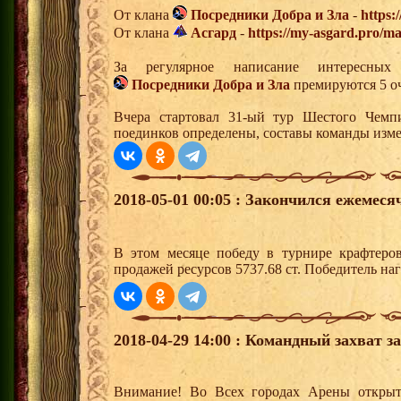
От клана
Посредники Добра и Зла
-
https:
От клана
Асгард
-
https://my-asgard.pro/ma
За регулярное написание интересн
Посредники Добра и Зла
премируются 5 оч
Вчера стартовал 31-ый тур Шестого Чемп
поединков определены, составы команды изме
2018-05-01 00:05 : Закончился ежемес
В этом месяце победу в турнире крафтер
продажей ресурсов 5737.68 ст. Победитель н
2018-04-29 14:00 : Командный захват з
Внимание! Во Всех городах Арены открыт