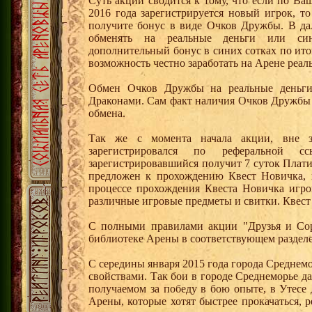
Суть акции сводится к тому, что если по Ва
2016 года зарегистрируется новый игрок, 
получите бонус в виде Очков Дружбы. В д
обменять на реальные деньги или си
дополнительный бонус в синих сотках по ито
возможность честно заработать на Арене реал
Обмен Очков Дружбы на реальные деньги 
Драконами. Сам факт наличия Очков Дружбы 
обмена.
Так же с момента начала акции, вне з
зарегистрировался по реферальной 
зарегистрировавшийся получит 7 суток Плати
предложен к прохождению Квест Новичка, 
процессе прохождения Квеста Новичка игро
различные игровые предметы и свитки. Квест
С полными правилами акции "Друзья и Сор
библиотеке Арены в соответствующем разделе
С середины января 2015 года города Среднем
свойствами. Так бои в городе Среднеморье 
получаемом за победу в бою опыте, в Утесе
Арены, которые хотят быстрее прокачаться, 