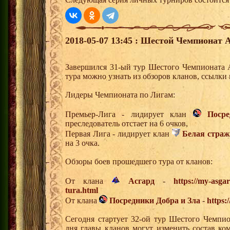
2018-05-07 13:45 : Шестой Чемпионат 
Завершился 31-ый тур Шестого Чемпионата 
тура можно узнать из обзоров кланов, ссылки
Лидеры Чемпионата по Лигам:
Премьер-Лига - лидирует клан
Поср
преследователь отстает на 6 очков,
Первая Лига - лидирует клан
Белая страж
на 3 очка.
Обзоры боев прошедшего тура от кланов:
От клана
Асгард
-
https://my-asga
tura.html
От клана
Посредники Добра и Зла
-
https:
Сегодня стартует 32-ой тур Шестого Чемпи
дня главы кланов могут изменить состав к