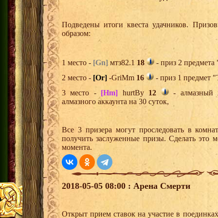
Подведены итоги квеста удачников. Призо
образом:
1 место -
[Gn]
мтз82.1
18
- приз 2 предмета 
2 место -
[Or]
-GriMm
16
- приз 1 предмет "
3 место -
[Hm]
hurtBy
12
- алмазный 
алмазного аккаунта на 30 суток,
Все 3 призера могут проследовать в комна
получить заслуженные призы. Сделать это м
момента.
2018-05-05 08:00 : Арена Смерти
Открыт прием ставок на участие в поединка