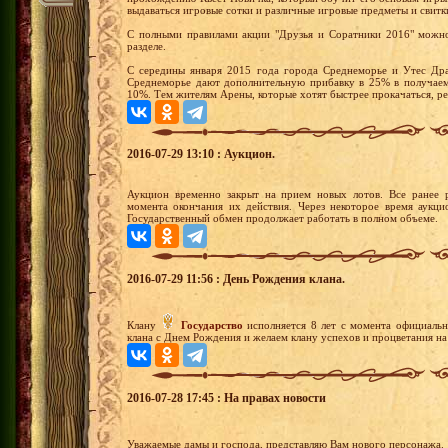
выдаваться игровые сотки и различные игровые предметы и свитк
С полными правилами акции "Друзья и Соратники 2016" можно
разделе.
С середины января 2015 года города Среднеморье и Утес Дра
Среднеморье дают дополнительную прибавку в 25% в получаем
10%. Тем жителям Арены, которые хотят быстрее прокачаться, р
2016-07-29 13:10 : Аукцион.
Аукцион временно закрыт на прием новых лотов. Все ранее 
момента окончания их действия. Через некоторое время аукци
Государственный обмен продолжает работать в полном объеме.
2016-07-29 11:56 : День Рождения клана.
Клану
Государство
исполняется 8 лет с момента официальн
клана с Днем Рождения и желаем клану успехов и процветания на
2016-07-28 17:45 : На правах новости
Уважаемые дамы и господа, представляю Вам нового персонажа.