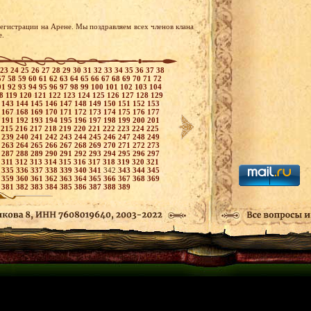
егистрации на Арене. Мы поздравляем всех членов клана
е.
23
24
25
26
27
28
29
30
31
32
33
34
35
36
37
38
57
58
59
60
61
62
63
64
65
66
67
68
69
70
71
72
91
92
93
94
95
96
97
98
99
100
101
102
103
104
18
119
120
121
122
123
124
125
126
127
128
129
2
143
144
145
146
147
148
149
150
151
152
153
6
167
168
169
170
171
172
173
174
175
176
177
0
191
192
193
194
195
196
197
198
199
200
201
4
215
216
217
218
219
220
221
222
223
224
225
8
239
240
241
242
243
244
245
246
247
248
249
2
263
264
265
266
267
268
269
270
271
272
273
6
287
288
289
290
291
292
293
294
295
296
297
0
311
312
313
314
315
316
317
318
319
320
321
4
335
336
337
338
339
340
341
342
343
344
345
8
359
360
361
362
363
364
365
366
367
368
369
0
381
382
383
384
385
386
387
388
389