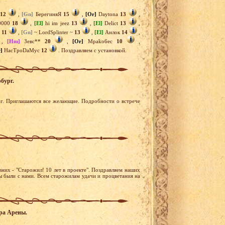
12
,
[Gn]
БерегиняЯ
15
,
[Or]
Daytona
13
,
0000
18
,
[El]
hi im jeez
13
,
[El]
Delict
13
,
r
11
,
[Gn]
~ LordSplinter ~
13
,
[El]
Анлок
14
,
,
[Hm]
Зевс**
20
,
[Or]
Mpako6ec
10
,
]
HacTpoDaMyc
12
. Поздравляем с установкой.
бург.
ург. Приглашаются все желающие. Подробности о встрече
них - "Старожил! 10 лет в проекте". Поздравляем наших
ы были с нами. Всем старожилам удачи и процветания на
ора Арены.