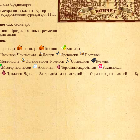
озки в Среднеморье
 межрасовых кланов, турнир
государственные турниры для 11-35
тностях:
сосна, дуб
олица. Продажа именных предметов
кола магии
зии:
Торговцы
Торговцы
Торговцы
Банкиры
Наемники Чемпионата
Лекари
Дровосеки
Плотники
Металлурги
Организаторы Турниров
Огранщики
Кузнецы
Мастер прогнозов
Алхимики
Торговцы снадобьями
Заклинатели
в
Продавец Ядов
Заклинатель доп. заклятий
Огранщик доп. камней
Куз