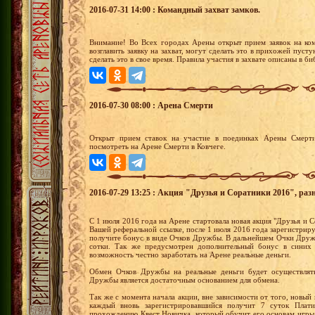
2016-07-31 14:00 : Командный захват замков.
Внимание! Во Всех городах Арены открыт прием заявок на ко
возглавить заявку на захват, могут сделать это в прихожей пус
сделать это в свое время. Правила участия в захвате описаны в б
2016-07-30 08:00 : Арена Смерти
Открыт прием ставок на участие в поединках Арены Смерти
посмотреть на Арене Смерти в Ковчеге.
2016-07-29 13:25 : Акция "Друзья и Соратники 2016", раз
С 1 июля 2016 года на Арене стартовала новая акция "Друзья и С
Вашей реферальной ссылке, после 1 июля 2016 года зарегистрир
получите бонус в виде Очков Дружбы. В дальнейшем Очки Друж
сотки. Так же предусмотрен дополнительный бонус в синих 
возможность честно заработать на Арене реальные деньги.
Обмен Очков Дружбы на реальные деньги будет осуществлять
Дружбы является достаточным основанием для обмена.
Так же с момента начала акции, вне зависимости от того, новый 
каждый вновь зарегистрировавшийся получит 7 суток Плати
прохождению Квест Новичка, который обучит его основам игры