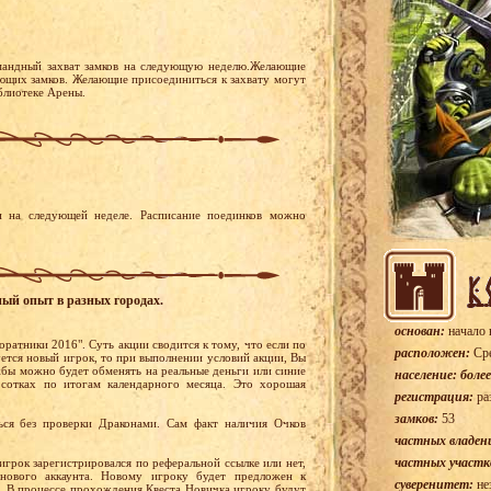
мандный захват замков на следующую неделю.Желающие
тующих замков. Желающие присоединиться к захвату могут
иблиотеке Арены.
 на следующей неделе. Расписание поединков можно
ный опыт в разных городах.
основан:
начало 
оратники 2016". Суть акции сводится к тому, что если по
расположен:
Сре
уется новый игрок, то при выполнении условий акции, Вы
бы можно будет обменять на реальные деньги или синие
население: более
сотках по итогам календарного месяца. Это хорошая
регистрация:
ра
замков:
53
ся без проверки Драконами. Сам факт наличия Очков
частных владен
частных участк
игрок зарегистрировался по реферальной ссылке или нет,
нового аккаунта. Новому игроку будет предложен к
суверенитет:
не
. В процессе прохождения Квеста Новичка игроку будут