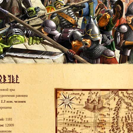
новой эры
диземная равнина
 1.3 млн. человек
зрешена
ий:
1181
ов:
12009
зависим