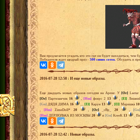
Вам предлагается угадать кто это где он будет находиться, чем б
Победителя ждет щедрый приз -
500 синих соток
. Обсудить и п
2016-07-28 12:58 : И еще новые образы.
Еще двадцать новых образов сегодня на Арене. У
[Or]
Laeta
[Or]
Партизанчик
16
,
[Hm]
фокус 2
13
,
[El]
Лишни
[Gn]
ДЯДЯ ДИМА
16
,
,
[El]
Карун
13
,
[El]
Маришка
10
,
[Hm]
ZimeDoll*
20
,
[Or]
_сВр_
20
,
[Gn
[Hm]
ДЕРЗЮЛЬКА ИЗ МОСКВЫ
20
и
[Gn]
KreeK
13
. По
2016-07-28 12:42 : Новые образы.