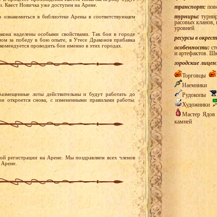
и. Квест Новичка уже доступен на Арене.
транспорт:
пов
турниры:
турнир
 ознакомиться в библиотеке Арены в соответствующем
расовых кланов, 
уровней
кона наделены особыми свойствами. Так бои в городе
ресурсы в окрес
ом за победу в бою опыте, в Утесе Драконов прибавка
екомендуется проводить бои именно в этих городах.
особенности:
ст
и артефактов. Ш
городские лицен
Торговцы
Наемники
размещенные лоты действительны и будут работать до
Рудокопы
он откроется снова, с измененными правилами работы.
Художники
Мастер Ядо
камней
ой регистрации на Арене. Мы поздравляем всех членов
 Арене.