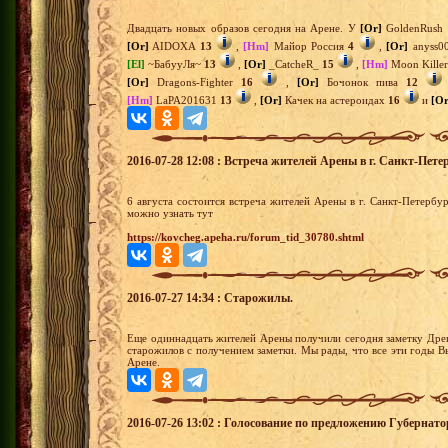
Двадцать новых образов сегодня на Арене. У
[Or]
GoldenRush
[Or]
AIDOXA
13
,
[Hm]
Майор Россия
4
,
[Or]
anyss0
[El]
~БабууЛя~
13
,
[Or]
_CatcheR_
15
,
[Hm]
Moon Kille
[Or]
Dragons-Fighter
16
,
[Or]
Бочонок пива
12
[Hm]
LaPA201631
13
,
[Or]
Качек на астероидах
16
и
[Or
2016-07-28 12:08 : Встреча жителей Арены в г. Санкт-Петер
6 августа состоится встреча жителей Арены в г. Санкт-Петерб
можно узнать тут
https://kovcheg.apeha.ru/forum_tid_30780.shtml
2016-07-27 14:34 : Старожилы.
Еще одиннадцать жителей Арены получили сегодня заметку Древ
старожилов с получением заметки. Мы рады, что все эти годы В
Арене.
2016-07-26 13:02 : Голосование по предложению Губернат