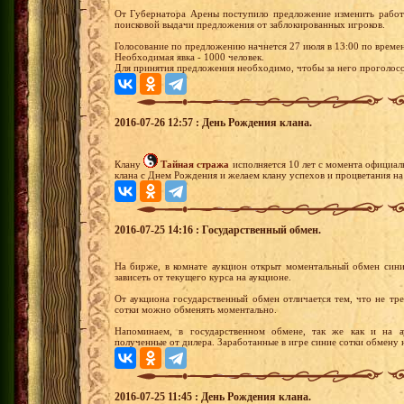
От Губернатора Арены поступило предложение изменить работу
поисковой выдачи предложения от заблокированных игроков.
Голосование по предложению начнется 27 июля в 13:00 по време
Необходимая явка - 1000 человек.
Для принятия предложения необходимо, чтобы за него проголосо
2016-07-26 12:57 : День Рождения клана.
Клану
Тайная стража
исполняется 10 лет с момента официал
клана с Днем Рождения и желаем клану успехов и процветания на
2016-07-25 14:16 : Государственный обмен.
На бирже, в комнате аукцион открыт моментальный обмен син
зависеть от текущего курса на аукционе.
От аукциона государственный обмен отличается тем, что не тре
сотки можно обменять моментально.
Напоминаем, в государственном обмене, так же как и на ау
полученные от дилера. Заработанные в игре синие сотки обмену 
2016-07-25 11:45 : День Рождения клана.