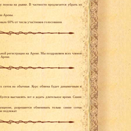
 поиска на рынке. В частности предлагается убрать из
ни Арены.
вало 60% от числа участников голосования.
ьной регистрации на Арене. Мы поздравляем всех членов
 Арене.
их соток на обычные. Курс обмена будет динамичным и
буется выставлять лот и ждать длительное время. Синие
кционе, разрешается обменивать только синие сотки
не подлежат.