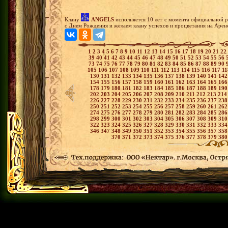
Клану
ANGELS
исполняется 10 лет с момента официальной р
с Днем Рождения и желаем клану успехов и процветания на Арен
1
2
3
4
5
6
7
8
9
10
11
12
13
14
15
16
17
18
19
20
21
22
39
40
41
42
43
44
45
46
47
48
49
50
51
52
53
54
55
56
73
74
75
76
77
78
79
80
81
82
83
84
85
86
87
88
89
90
105
106
107
108
109
110
111
112
113
114
115
116
117
1
130
131
132
133
134
135
136
137
138
139
140
141
14
154
155
156
157
158
159
160
161
162
163
164
165
16
178
179
180
181
182
183
184
185
186
187
188
189
19
202
203
204
205
206
207
208
209
210
211
212
213
21
226
227
228
229
230
231
232
233
234
235
236
237
23
250
251
252
253
254
255
256
257
258
259
260
261
26
274
275
276
277
278
279
280
281
282
283
284
285
28
298
299
300
301
302
303
304
305
306
307
308
309
31
322
323
324
325
326
327
328
329
330
331
332
333
33
346
347
348
349
350
351
352
353
354
355
356
357
35
370
371
372
373
374
375
376
377
378
379
38