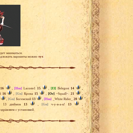
удет заниматься.
редложить варианты можно
тут
.
r
16
,
[Hm]
Lacoste1
15
,
[El]
Belegost
14
,
й
16
,
[Gn]
Крона
15
,
[Or]
~Squall~.
21
,
,
[Gn]
Богемский
13
,
[Hm]
_White Rider_
20
]
13 дюймов
13
,
[Gn]
ч-у-в-а-к!
13
,
здравляем с установкой.