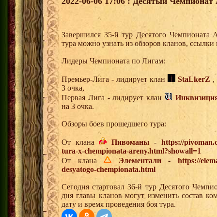
2022-06-06 17:06 : Десятый Чемпионат 
Завершился 35-й тур Десятого Чемпионата 
тура можно узнать из обзоров кланов, ссылки
Лидеры Чемпионата по Лигам:
Премьер-Лига - лидирует клан
StaLkerZ
,
3 очка,
Первая Лига - лидирует клан
Инквизици
на 3 очка.
Обзоры боев прошедшего тура:
От клана
Пивоманы
-
https://pivoman
tura-x-chempionata-areny.html?showall=1
От клана
Элементали
-
https://elem
desyatogo-chempionata.html
Сегодня стартовал 36-й тур Десятого Чемпи
дня главы кланов могут изменить состав к
дату и время проведения боя тура.