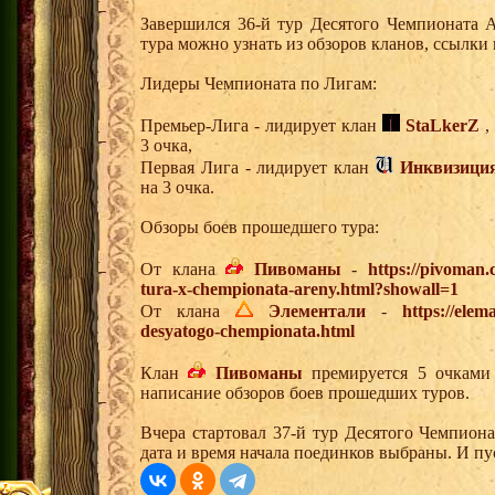
Завершился 36-й тур Десятого Чемпионата 
тура можно узнать из обзоров кланов, ссылки
Лидеры Чемпионата по Лигам:
Премьер-Лига - лидирует клан
StaLkerZ
,
3 очка,
Первая Лига - лидирует клан
Инквизици
на 3 очка.
Обзоры боев прошедшего тура:
От клана
Пивоманы
-
https://pivoman
tura-x-chempionata-areny.html?showall=1
От клана
Элементали
-
https://elem
desyatogo-chempionata.html
Клан
Пивоманы
премируется 5 очками 
написание обзоров боев прошедших туров.
Вчера стартовал 37-й тур Десятого Чемпион
дата и время начала поединков выбраны. И п