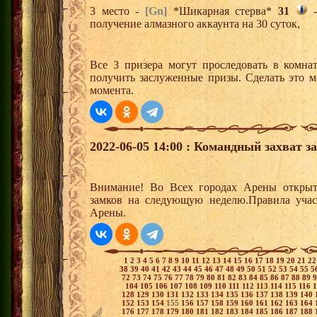
3 место -
[Gn]
*Шикарная стерва*
31
-
получение алмазного аккаунта на 30 суток,
Все 3 призера могут проследовать в комна
получить заслуженные призы. Сделать это м
момента.
2022-06-05 14:00 : Командный захват з
Внимание! Во Всех городах Арены открыт
замков на следующую неделю.Правила учас
Арены.
1
2
3
4
5
6
7
8
9
10
11
12
13
14
15
16
17
18
19
20
21
2
38
39
40
41
42
43
44
45
46
47
48
49
50
51
52
53
54
55
5
72
73
74
75
76
77
78
79
80
81
82
83
84
85
86
87
88
89
104
105
106
107
108
109
110
111
112
113
114
115
116
128
129
130
131
132
133
134
135
136
137
138
139
140
152
153
154
155
156
157
158
159
160
161
162
163
164
176
177
178
179
180
181
182
183
184
185
186
187
188