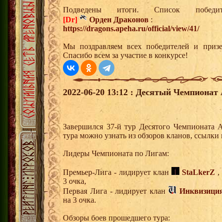
Подведены итоги. Список победи
[Dr]
Орден Драконов
:
https://dragons.apeha.ru/official/view/41/
Мы поздравляем всех победителей и призе
Спасибо всем за участие в конкурсе!
2022-06-20 13:12 : Десятый Чемпионат 
Завершился 37-й тур Десятого Чемпионата 
тура можно узнать из обзоров кланов, ссылки
Лидеры Чемпионата по Лигам:
Премьер-Лига - лидирует клан
StaLkerZ
,
3 очка,
Первая Лига - лидирует клан
Инквизици
на 3 очка.
Обзоры боев прошедшего тура: