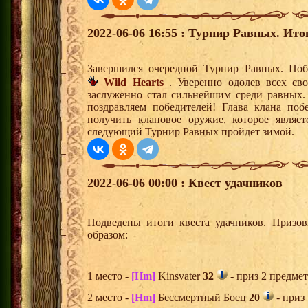
2022-06-06 16:55 : Турнир Равных. Ито
Завершился очередной Турнир Равных. Поб
Wild Hearts
. Уверенно одолев всех св
заслуженно стал сильнейшим среди равных.
поздравляем победителей! Глава клана поб
получить клановое оружие, которое являе
следующий Турнир Равных пройдет зимой.
2022-06-06 00:00 : Квест удачников
Подведены итоги квеста удачников. Призо
образом:
1 место -
[Hm]
Kinsvater
32
- приз 2 предмет
2 место -
[Hm]
Бессмертный Боец
20
- приз