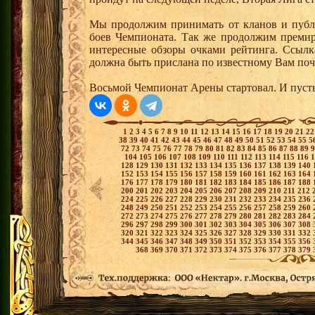
Мы продолжим принимать от кланов и публи
боев Чемпионата. Так же продолжим премир
интересные обзоры очками рейтинга. Ссылка
должна быть прислана по известному Вам поч
Восьмой Чемпионат Арены стартовал. И пуст
1
2
3
4
5
6
7
8
9
10
11
12
13
14
15
16
17
18
19
20
21
2
38
39
40
41
42
43
44
45
46
47
48
49
50
51
52
53
54
55
5
72
73
74
75
76
77
78
79
80
81
82
83
84
85
86
87
88
89
104
105
106
107
108
109
110
111
112
113
114
115
116
128
129
130
131
132
133
134
135
136
137
138
139
140
152
153
154
155
156
157
158
159
160
161
162
163
164
176
177
178
179
180
181
182
183
184
185
186
187
188
200
201
202
203
204
205
206
207
208
209
210
211
212
224
225
226
227
228
229
230
231
232
233
234
235
236
248
249
250
251
252
253
254
255
256
257
258
259
260
272
273
274
275
276
277
278
279
280
281
282
283
284
296
297
298
299
300
301
302
303
304
305
306
307
308
320
321
322
323
324
325
326
327
328
329
330
331
332
344
345
346
347
348
349
350
351
352
353
354
355
356
368
369
370
371
372
373
374
375
376
377
378
379