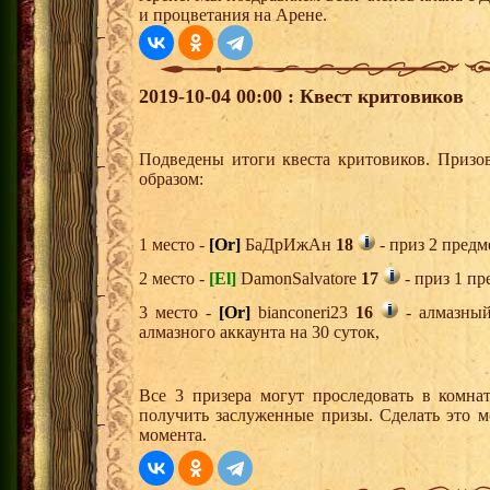
и процветания на Арене.
2019-10-04 00:00 : Квест критовиков
Подведены итоги квеста критовиков. Призо
образом:
1 место -
[Or]
БаДрИжАн
18
- приз 2 предм
2 место -
[El]
DamonSalvatore
17
- приз 1 пр
3 место -
[Or]
bianconeri23
16
- алмазный
алмазного аккаунта на 30 суток,
Все 3 призера могут проследовать в комна
получить заслуженные призы. Сделать это м
момента.