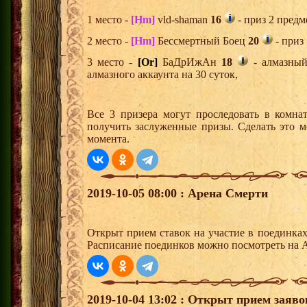
1 место -
[Hm]
vld-shaman
16
- приз 2 предм
2 место -
[Hm]
Бессмертный Боец
20
- приз
3 место -
[Or]
БаДрИжАн
18
- алмазный
алмазного аккаунта на 30 суток,
Все 3 призера могут проследовать в комна
получить заслуженные призы. Сделать это м
момента.
2019-10-05 08:00 : Арена Смерти
Открыт прием ставок на участие в поединка
Расписание поединков можно посмотреть на А
2019-10-04 13:02 : Открыт прием заяв