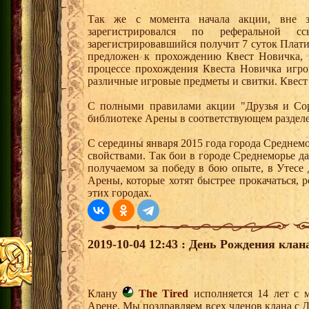
Так же с момента начала акции, вне з
зарегистрировался по реферальной 
зарегистрировавшийся получит 7 суток Плати
предложен к прохождению Квест Новичка, 
процессе прохождения Квеста Новичка игро
различные игровые предметы и свитки. Квест
С полными правилами акции "Друзья и Сор
библиотеке Арены в соответствующем раздел
С середины января 2015 года города Среднем
свойствами. Так бои в городе Среднеморье 
получаемом за победу в бою опыте, в Утесе
Арены, которые хотят быстрее прокачаться, 
этих городах.
2019-10-04 12:43 : День Рождения клан
Клану
The Tired
исполняется 14 лет с 
Арене. Мы поздравляем всех членов клана с 