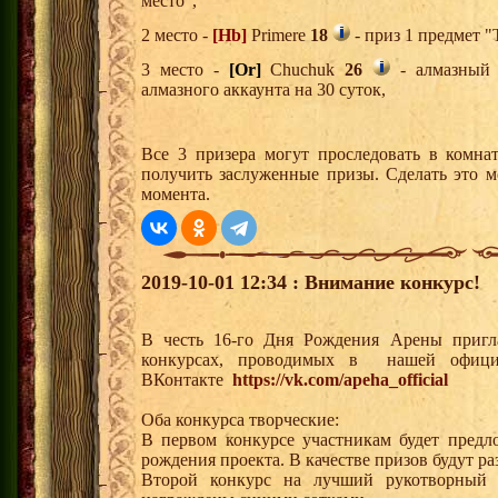
место",
2 место -
[Hb]
Primere
18
- приз 1 предмет "
3 место -
[Or]
Chuchuk
26
- алмазный 
алмазного аккаунта на 30 суток,
Все 3 призера могут проследовать в комна
получить заслуженные призы. Сделать это м
момента.
2019-10-01 12:34 : Внимание конкурс!
В честь 16-го Дня Рождения Арены пригл
конкурсах, проводимых в нашей офици
ВКонтакте
https://vk.com/apeha_official
Оба конкурса творческие:
В первом конкурсе участникам будет предл
рождения проекта. В качестве призов будут р
Второй конкурс на лучший рукотворный