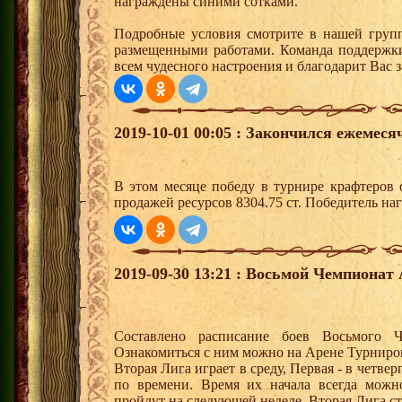
награждены синими сотками.
Подробные условия смотрите в нашей групп
размещенными работами. Команда поддержк
всем чудесного настроения и благодарит Вас з
2019-10-01 00:05 : Закончился ежемес
В этом месяце победу в турнире крафтеров
продажей ресурсов 8304.75 ст. Победитель н
2019-09-30 13:21 : Восьмой Чемпионат
Составлено расписание боев Восьмого 
Ознакомиться с ним можно на Арене Турниров
Вторая Лига играет в среду, Первая - в четвер
по времени. Время их начала всегда можн
пройдут на следующей неделе, Вторая Лига ст