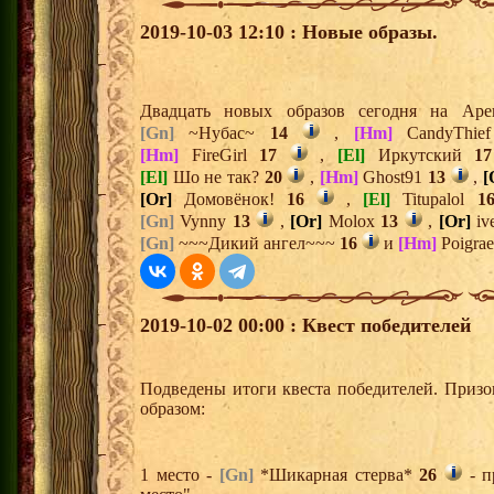
2019-10-03 12:10 : Новые образы.
Двадцать новых образов сегодня на Ар
[Gn]
~Нубас~
14
,
[Hm]
CandyThi
[Hm]
FireGirl
17
,
[El]
Иркутский
17
[El]
Шо не так?
20
,
[Hm]
Ghost91
13
,
[
[Or]
Домовёнок!
16
,
[El]
Titupalol
1
[Gn]
Vynny
13
,
[Or]
Molox
13
,
[Or]
iv
[Gn]
~~~Дикий ангел~~~
16
и
[Hm]
Poigra
2019-10-02 00:00 : Квест победителей
Подведены итоги квеста победителей. Приз
образом:
1 место -
[Gn]
*Шикарная стерва*
26
- п