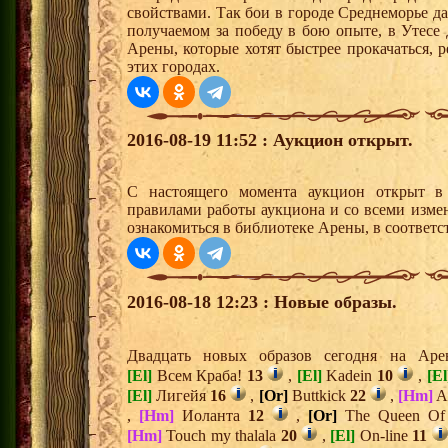
свойствами. Так бои в городе Среднеморье 
получаемом за победу в бою опыте, в Утесе
Арены, которые хотят быстрее прокачаться, 
этих городах.
2016-08-19 11:52 : Аукцион открыт.
С настоящего момента аукцион открыт 
правилами работы аукциона и со всеми изме
ознакомиться в библиотеке Арены, в соответс
2016-08-18 12:23 : Новые образы.
Двадцать новых образов сегодня на Ар
[El]
Всем Краба!
13
,
[El]
Kadein
10
,
[El
[El]
Лигейя
16
,
[Or]
Buttkick
22
,
[Hm]
A
,
[Hm]
Иоланта
12
,
[Or]
The Queen Of
[Hm]
Touch my thalala
20
,
[El]
On-line
11