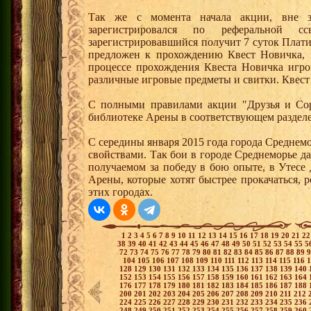
Так же с момента начала акции, вне з
зарегистрировался по реферальной 
зарегистрировавшийся получит 7 суток Плати
предложен к прохождению Квест Новичка, 
процессе прохождения Квеста Новичка игро
различные игровые предметы и свитки. Квест
С полными правилами акции "Друзья и Сор
библиотеке Арены в соответствующем разделе
С середины января 2015 года города Среднем
свойствами. Так бои в городе Среднеморье 
получаемом за победу в бою опыте, в Утесе
Арены, которые хотят быстрее прокачаться, 
этих городах.
1
2
3
4
5
6
7
8
9
10
11
12
13
14
15
16
17
18
19
20
21
2
38
39
40
41
42
43
44
45
46
47
48
49
50
51
52
53
54
55
5
72
73
74
75
76
77
78
79
80
81
82
83
84
85
86
87
88
89
104
105
106
107
108
109
110
111
112
113
114
115
116
128
129
130
131
132
133
134
135
136
137
138
139
140
152
153
154
155
156
157
158
159
160
161
162
163
164
176
177
178
179
180
181
182
183
184
185
186
187
188
200
201
202
203
204
205
206
207
208
209
210
211
212
224
225
226
227
228
229
230
231
232
233
234
235
236
248
249
250
251
252
253
254
255
256
257
258
259
260