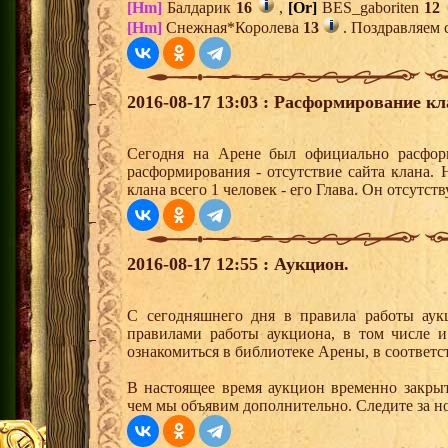
[Hm]
Балдарик
16
,
[Or]
BES_gaboriten
12
[Hm]
Снежная*Королева
13
. Поздравляем 
2016-08-17 13:03 : Расформирование кл
Сегодня на Арене был официально расформ
расформирования - отсутствие сайта клана.
клана всего 1 человек - его Глава. Он отсутству
2016-08-17 12:55 : Аукцион.
С сегодняшнего дня в правила работы аук
правилами работы аукциона, в том числе 
ознакомиться в библиотеке Арены, в соответс
В настоящее время аукцион временно закрыт
чем мы объявим дополнительно. Следите за н