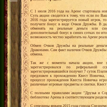
С 1 июля 2016 года на Арене стартовала но
Суть акции сводится к тому, что если по Ва
2016 года зарегистрируется новый игрок, 
получите бонус в виде Очков Дружбы. В д
обменять на реальные деньги или си
дополнительный бонус в синих сотках по ито
возможность честно заработать на Арене реал
Обмен Очков Дружбы на реальные деньги 
Драконами. Сам факт наличия Очков Дружбы 
обмена.
Так же с момента начала акции, вне з
зарегистрировался по реферальной 
зарегистрировавшийся получит 7 суток Плати
предложен к прохождению Квест Новичка, 
процессе прохождения Квеста Новичка игро
различные игровые предметы и свитки. Квест
С полными правилами акции "Друзья и Сор
библиотеке Арены в соответствующем разделе
С середины января 2015 года города Среднем