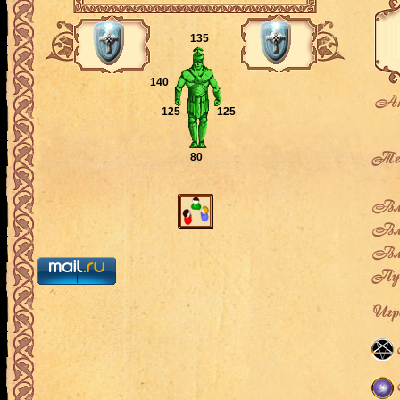
135
140
Ак
125
125
Теку
80
Вла
Вла
Вла
Пут
Игро