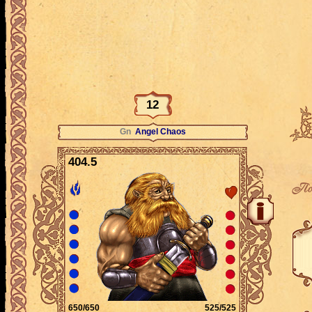
12
Gn
Angel Chaos
404.5
По
650/650
525/525