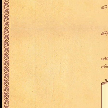
В л
Про
Мес
Воз