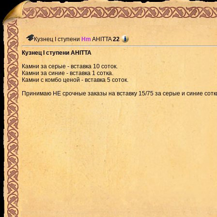
Кузнец I ступени
Hm
AHITTA
22
Кузнец I ступени AHITTA
Камни за серые - вставка 10 соток.
Камни за синие - вставка 1 сотка.
Камни с комбо ценой - вставка 5 соток.
Принимаю НЕ срочные заказы на вставку 15/75 за серые и синие сотк