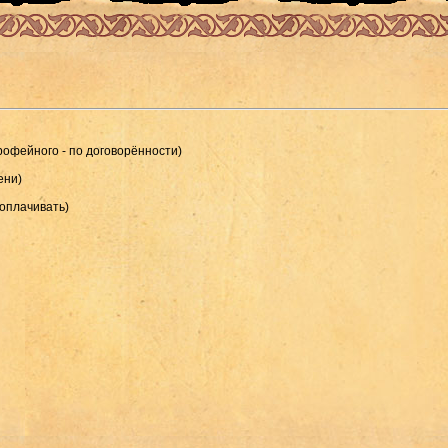
рофейного - по договорённости)
ени)
 оплачивать)