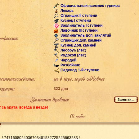
Официальный наемник турнира
Лекарь
Огранщик II ступени
Кузнец I ступени
Заклинатель I ступени
Лавочник III ступени
Заклинатель доп. заклятий
фессии:
Огранщик доп. камней
Кузнец доп. камней
Лесоруб (лес)
Рудокоп (лес)
Чародей
Разбойник
Садовод 1-й ступени
тонахождение:
не в игре, город Ковчег
раст:
323 дня
Заметки древних
 за брата, всегда и везде!
О себе:
!.7471608024036703481582725245663283.!