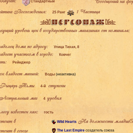
каунт:
Сообщений на фо
Стандартный
тинг Восхождения:
1 Частица
25 Ранг
щий уровень цен в государственных магазинах от номинала:
елец дома по адресу:
Улица Тихая, 8
деет участком в городе:
Ковчег
ь:
Рейнджер
к владеет магией:
Воды
(неактивна)
Рыцарь Тьмы
ступени
4-й
Астральный маг
уровня
4
есу известен как:
гость
тоит в
На должности младшО
Wild Hearts
тоит в союзе
The Last Empire
создатель союза