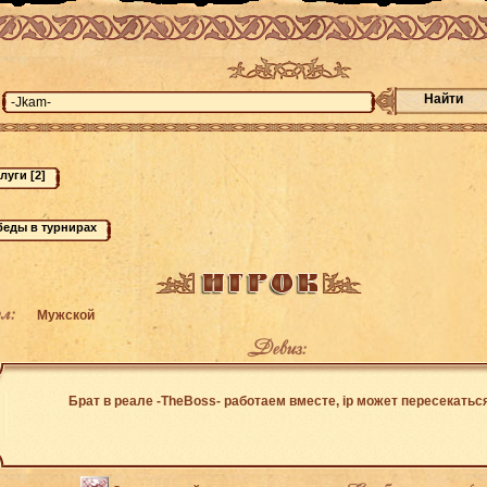
Найти
л:
Мужской
Девиз:
Брат в реале -TheBoss- работаем вместе, ip может пересекатьс