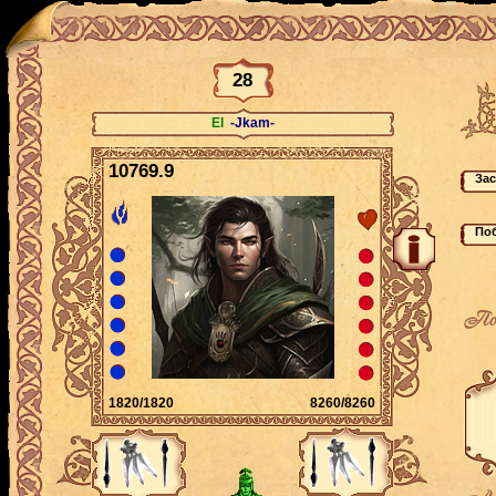
28
El
-Jkam-
10769.9
По
1820/1820
8260/8260