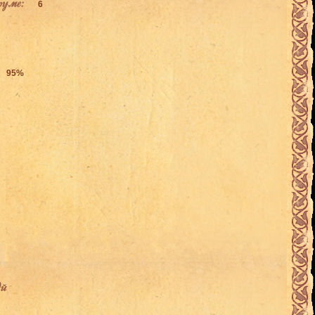
руме:
6
95%
й