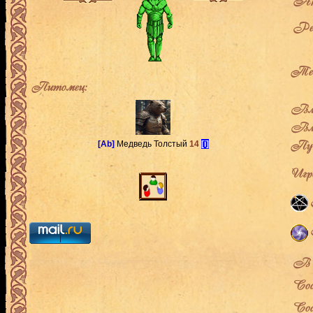
Ак
Рей
Теку
Питомец:
Влад
Вла
Пут
[Ab]
Медведь Толстый
14
[i]
Игро
В л
Сос
Сос