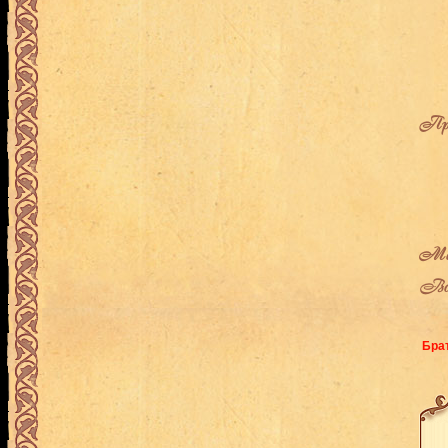
Про
Мес
Воз
Брат