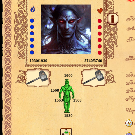
Турн
По
Ак
Рей
Теку
1930/1930
3740/3740
Вла
1600
Вла
Вла
1568
Пут
1563
1563
Игро
1530