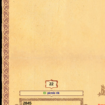
22
El
pickle rik
2845