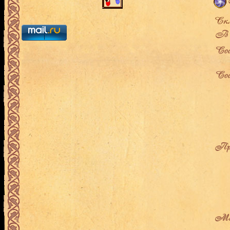
В л
Сос
Сос
Про
Мес