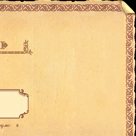
руме:
0