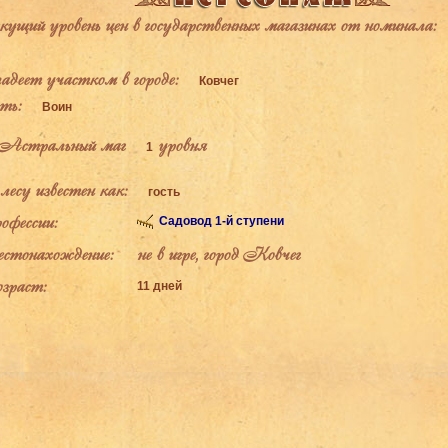
щий уровень цен в государственных магазинах от номинала:
деет участком в городе:
Ковчег
ь:
Воин
Астральный маг
уровня
1
есу известен как:
гость
фессии:
Садовод 1-й ступени
тонахождение:
не в игре, город Ковчег
раст:
11 дней