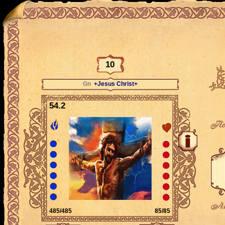
10
Gn
+Jesus Christ+
54.2
По
Ак
485/485
85/85