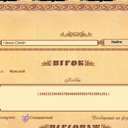
Найти
л:
Мужской
Хобби:
!.1942321804637664940505047933891261.!
каунт:
Сообщений на фо
Стандартный