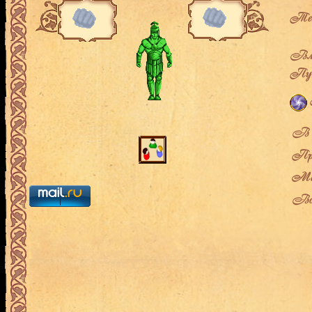
Теку
Вла
Пут
В л
Про
Мес
Воз