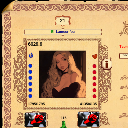
21
El
Lamour fou
6629.9
Турн
По
Ак
Рей
1795/1795
4135/4135
Теку
115