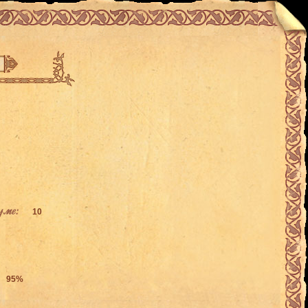
уме:
10
95%