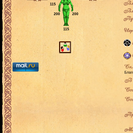
Вла
115
Вла
200
200
Пут
Игро
115
Благ
В л
Сос
Сос
Про
Мес