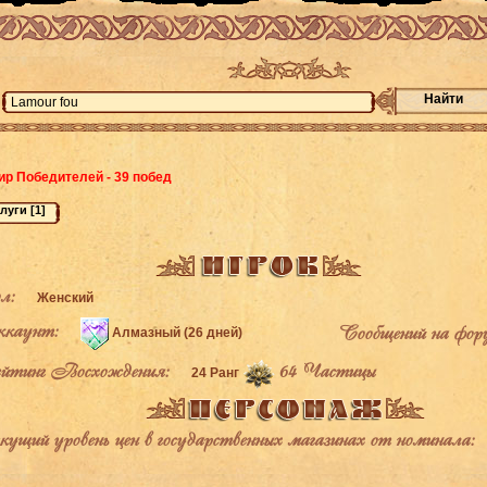
Найти
ир Победителей - 39 побед
л:
Женский
каунт:
Сообщений на фор
Алмазный (26 дней)
тинг Восхождения:
64 Частицы
24 Ранг
щий уровень цен в государственных магазинах от номинала: