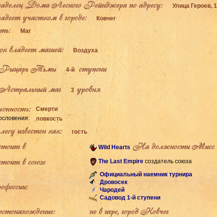
делец Дома Лесного Рейнджера по адресу:
Улица Героев, 
деет участком в городе:
Ковчег
ь:
Маг
к владеет магией:
Воздуха
Рыцарь Тьмы
ступени
4-й
Астральный маг
уровня
3
Смерти
ословения:
ловкость
есу известен как:
гость
тоит в
На должности Мисс т
Wild Hearts
тоит в союзе
The Last Empire
создатель союза
Официальный наемник турнира
Дровосек
фессии:
Чародей
Садовод 1-й ступени
тонахождение:
не в игре, город Ковчег