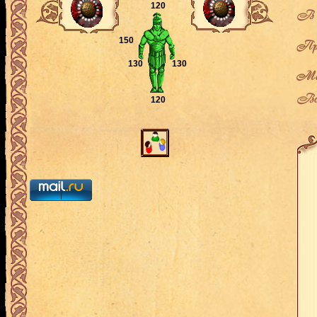
120
В л
150
Про
130
130
Мес
Воз
120