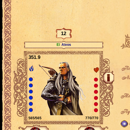
12
El
Aivos
351.9
По
Ак
Теку
Пут
565/565
770/770