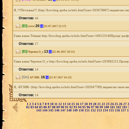
Я, !!!Печалька!!! (http://kovcheg.apeha.ru/info.html?user=203676867) выдвигаю с
Ответов:
44
[El]
20
[i]
crecer
[31-07-2017 22:17]
Глава клана Тёмные http://kovcheg.apeha.ru/info.html?user=100123140Прошу расф
Ответов:
17
[El]
13
[i]
Черепок О_о
[25-06-2017 20:51]
Глава клана Черепок О_о http://kovcheg.apeha.ru/info.html?user=203082212.Прошу
Ответов:
14
[Gn]
16
[i]
-БУЗИК-
[21-07-2017 16:22]
Я, -БУЗИК- (http://kovcheg.apeha.ru/info.html?user=202047789) выдвигаю свою 
Ответов:
14
1
2
3
4
5
6
7
8
9
10
11
12
13
14
15
16
17
18
19
20
21
22
23
24
25
26
27
82
83
84
85
86
87
88
89
90
91
92
93
94
95
96
97
98
99
100
101
102
103
143
144
145
146
147
148
149
150
151
152
153
154
155
156
157
1