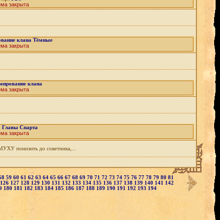
ема закрыта
вание клана Тёмные
ема закрыта
мирование клана
ема закрыта
 Главы Спарта
ема закрыта
МУХУ понизить до советника,...
58
59
60
61
62
63
64
65
66
67
68
69
70
71
72
73
74
75
76
77
78
79
80
81
126
127
128
129
130
131
132
133
134
135
136
137
138
139
140
141
142
9
180
181
182
183
184
185
186
187
188
189
190
191
192
193
194