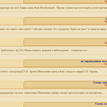
Т
ндидатуру на пост Главы клана Dark Brotherhood . Прошу соклан проголосовать за или против.
ч
Т
ну что много чего купил ! они мне сказали что с раздетых брать не льзя ! и скинули вашу 
Т
Осталось: 4д 23ч 39мин клевета, ведение в заблуждение... я написал что...
не справедливая мол
Т
ем в бою: слом руны)23:10 Артём Николаевич всем в бою: спецуха такая23:10 Артём...
Смена гла
Т
кандидатуру на пост главы клана Пивоманы, прошу соклан проголосовать за или против....
Смена гл