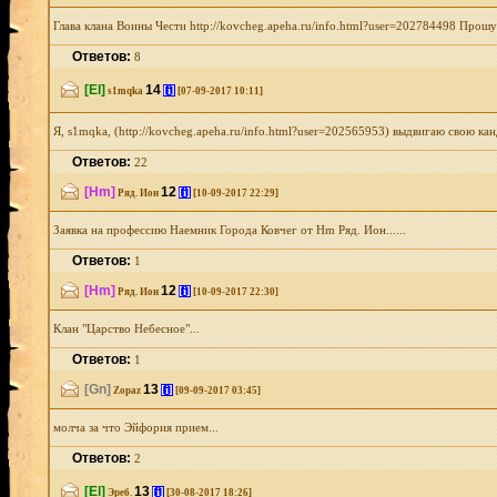
Глава клана Воины Чести http://kovcheg.apeha.ru/info.html?user=202784498 Прош
Ответов:
8
[El]
14
[i]
s1mqka
[07-09-2017 10:11]
Я, s1mqka, (http://kovcheg.apeha.ru/info.html?user=202565953) выдвигаю свою ка
Ответов:
22
[Hm]
12
[i]
Ряд. Ион
[10-09-2017 22:29]
Заявка на профессию Наемник Города Ковчег от Hm Ряд. Ион......
Ответов:
1
[Hm]
12
[i]
Ряд. Ион
[10-09-2017 22:30]
Клан "Царство Небесное"...
Ответов:
1
[Gn]
13
[i]
Zopaz
[09-09-2017 03:45]
молча за что Эйфория прием...
Ответов:
2
[El]
13
[i]
Эреб.
[30-08-2017 18:26]