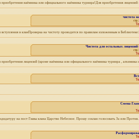
ля приобретения наёмника или официального наёмника турнира!Для приобретения лицензий 
чистота н
стр.
Т
 вступления в кланПроверка на чистоту проводится по правилам изложенным в Библиотеке:htt
Чистота для остальных лицензий
стр.
Т
я приобретения лицензий (кроме наёмника или официального наёмника турнира , алхимика и 
Вст
Т
Смена Глав
Т
ндидатуру на пост Главы клана Царство Небесное. Прошу соклан голосовать За или Против..
Расформирова
Т