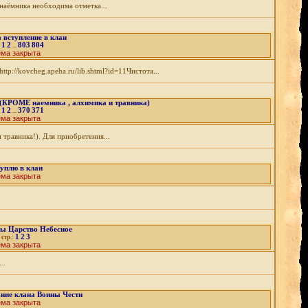
наёмника необходима отметка...
а вступление в клан
1
2
803
804
:
...
ема закрыта
p://kovcheg.apeha.ru/lib.shtml?id=11Чистота...
 (КРОМЕ наемника , алхимика и травника)
1
2
370
371
:
...
ема закрыта
травника!). Для приобретения...
уплю в клан
ема закрыта
ы Царство Небесное
1
2
3
стр.:
ема закрыта
..
ние клана Воины Чести
ема закрыта