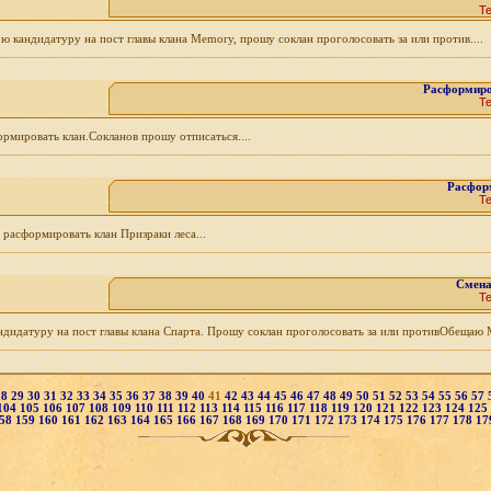
Т
вою кандидатуру на пост главы клана Memory, прошу соклан проголосовать за или против....
Расформиро
Т
ормировать клан.Сокланов прошу отписаться....
Расфор
Т
 расформировать клан Призраки леса...
Смена
Т
кандидатуру на пост главы клана Спарта. Прошу соклан проголосовать за или противОбещаю 
28
29
30
31
32
33
34
35
36
37
38
39
40
41
42
43
44
45
46
47
48
49
50
51
52
53
54
55
56
57
104
105
106
107
108
109
110
111
112
113
114
115
116
117
118
119
120
121
122
123
124
125
58
159
160
161
162
163
164
165
166
167
168
169
170
171
172
173
174
175
176
177
178
17