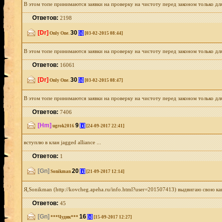
В этом топе принимаются заявки на проверку на чистоту перед законом только д
Ответов:
2198
[Dr]
30
[i]
Only One.
[03-02-2015 08:44]
В этом топе принимаются заявки на проверку на чистоту перед законом только для
Ответов:
16061
[Dr]
30
[i]
Only One.
[03-02-2015 08:47]
В этом топе принимаются заявки на проверку на чистоту перед законом только дл
Ответов:
7406
[Hm]
9
[i]
ugrok2016
[24-09-2017 22:41]
вступлю в клан jagged alliance ...
Ответов:
1
[Gn]
20
[i]
Sonikman
[21-09-2017 12:14]
Я,Sonikman (http://kovcheg.apeha.ru/info.html?user=201507413) выдвигаю свою ка
Ответов:
45
[Gn]
16
[i]
***Чудик***
[15-09-2017 12:27]