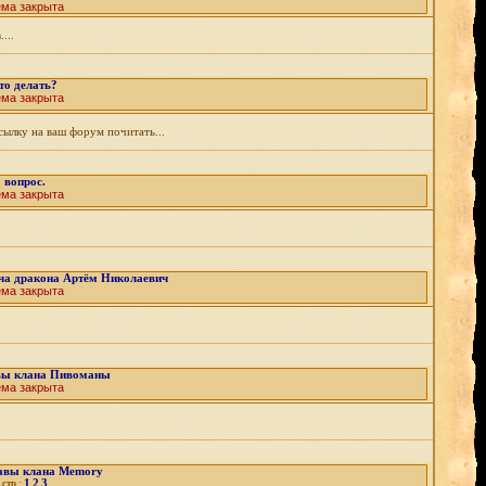
ема закрыта
...
то делать?
ема закрыта
сылку на ваш форум почитать...
вопрос.
ема закрыта
ча дракона Артём Николаевич
ема закрыта
вы клана Пивоманы
ема закрыта
авы клана Memory
1
2
3
стр.: