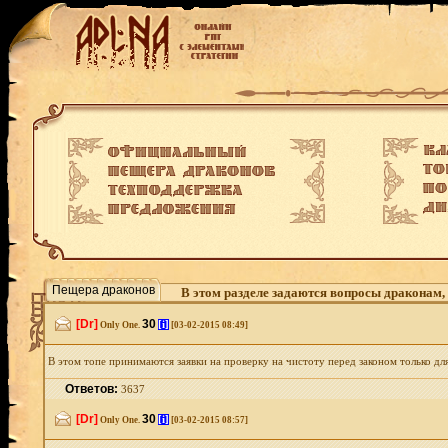
Пещера драконов
В этом разделе задаются вопросы драконам,
[Dr]
30
[i]
Only One.
[03-02-2015 08:49]
В этом топе принимаются заявки на проверку на чистоту перед законом только дл
Ответов:
3637
[Dr]
30
[i]
Only One.
[03-02-2015 08:57]