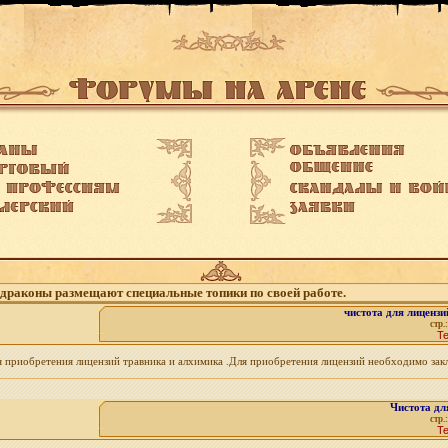
 драконы размещают специальные топики по своей работе.
чистота для лице
стр.
Т
я приобретения лицензий травника и алхимика .Для приобретения лицензий необходимо закл
Чистота дл
стр.
Т