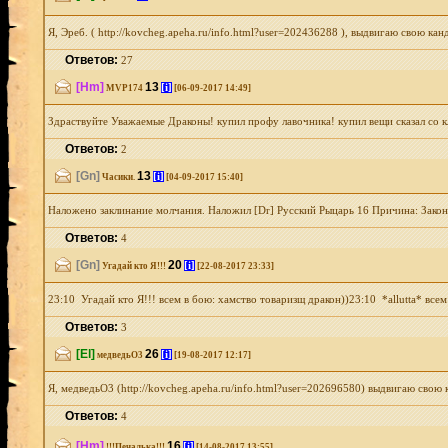
Я, Эреб. ( http://kovcheg.apeha.ru/info.html?user=202436288 ), выдвигаю свою ка
Ответов:
27
[Hm]
13
[i]
MVP174
[06-09-2017 14:49]
Здраствуйте Уважаемые Драконы! купил профу лавочника! купил вещи сказал со кла
Ответов:
2
[Gn]
13
[i]
Часики.
[04-09-2017 15:40]
Наложено заклинание молчания. Наложил [Dr] Русский Рыцарь 16 Причина: Закон 3д
Ответов:
4
[Gn]
20
[i]
Угадай кто Я!!!
[22-08-2017 23:33]
23:10 Угадай кто Я!!! всем в бою: хамство товаризщ дракон))23:10 *allutta* вс
Ответов:
3
[El]
26
[i]
медведьО3
[19-08-2017 12:17]
Я, медведьО3 (http://kovcheg.apeha.ru/info.html?user=202696580) выдвигаю свою 
Ответов:
4
[Hm]
16
[i]
!!!Печалька!!!
[14-08-2017 13:55]