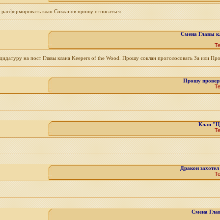
у расформировать клан.Сокланов прошу отписаться....
Смена Главы кл
Т
ндидатуру на пост Главы клана Keepers of the Wood. Прошу соклан проголосовать За или Прот
Прошу провери
Т
Клан "Ц
Т
Дракон захотел
Т
Смена Глав