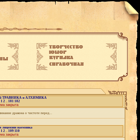
нзий ТРАВНИКА и АЛХИМИКА
1
2
181
182
:
...
ема закрыта
инание дракона о чистоте перед...
я лицензии наемника
1
2
109
110
:
...
ема закрыта