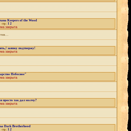
ана Keepers of the Wood
1
2
стр.:
ема закрыта
ив....
ть,! заявку подтвержу!
ема закрыта
арство Небесное"
ема закрыта
 и просто так дал молчу?
ема закрыта
ы Dark Brotherhood
1
2
стр.: